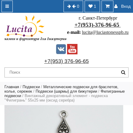
0
1
Вход
г. Санкт-Петербург
+7(953)-376-96-65
e-mail:
lucita@luciastonesspb.ru
+7(953) 376-96-65
Главная
/
Подвески
/
Металлические подвески для браслетов,
колье, сережек
/
Подвески (шармы) для бижутерии
/
Филигранные
подвески
/ Винтажный декоративный элемент - подвеска
"Филигрань" 55х25 мм (оксид серебра)