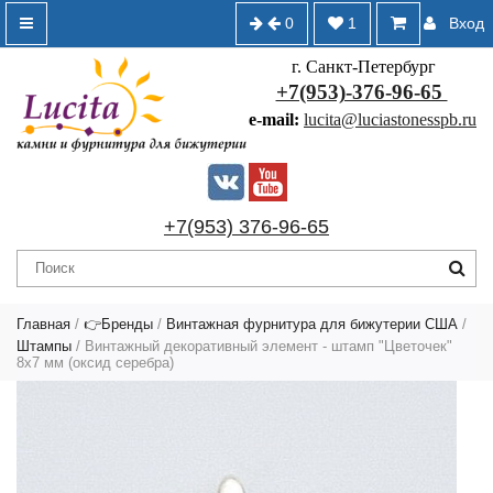
0
1
Вход
г. Санкт-Петербург
+7(953)-376-96-65
e-mail:
lucita@luciastonesspb.ru
+7(953) 376-96-65
Главная
/
👉Бренды
/
Винтажная фурнитура для бижутерии США
/
Штампы
/ Винтажный декоративный элемент - штамп "Цветочек"
8х7 мм (оксид серебра)