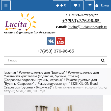
0
1
Вход
г. Санкт-Петербург
+7(953)-376-96-65
e-mail:
lucita@luciastonesspb.ru
+7(953) 376-96-65
Главная
/
Рекомендуемые для "Бренды"
/
Рекомендуемые для
"Swarovski кристаллы (подвески, бусины, стразы)
(Сваровски:подвески, бусины, стразы)"
/
Рекомендуемые для
"Бусины Сваровски"
/
Рекомендуемые для "5328 XILION Bead
Сваровски (Бусины - биконусы)"
/ Винтажные пины - гвоздики (оксид
латуни) 51х0,7 мм, 10 штук