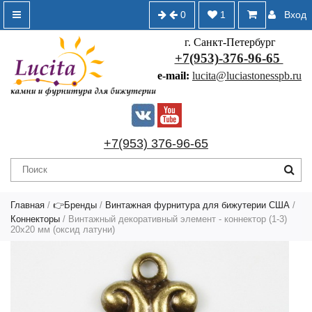
0
1
Вход
г. Санкт-Петербург
+7(953)-376-96-65
e-mail:
lucita@luciastonesspb.ru
+7(953) 376-96-65
Главная
/
👉Бренды
/
Винтажная фурнитура для бижутерии США
/
Коннекторы
/ Винтажный декоративный элемент - коннектор (1-3)
20х20 мм (оксид латуни)