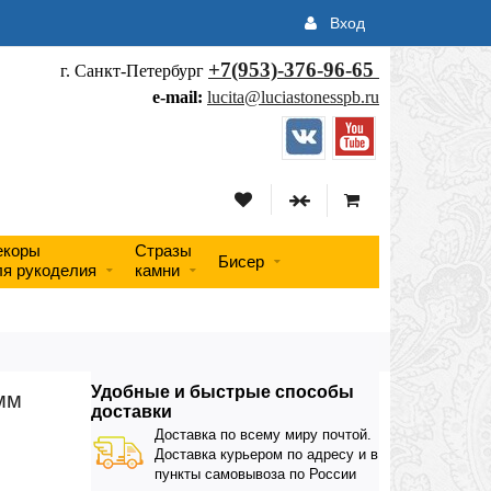
Вход
+7(953)-376-96-65
г. Санкт-Петербург
e-mail:
lucita@luciastonesspb.ru
екоры
Стразы
Бисер
ля рукоделия
камни
Удобные и быстрые способы
мм
доставки
Доставка по всему миру почтой.
Доставка курьером по адресу и в
пункты самовывоза по России