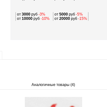
от
3000
руб
-3%
от
5000
руб
-5%
от
10000
руб
-10%
от
20000
руб
-15%
Аналогичные товары (4)