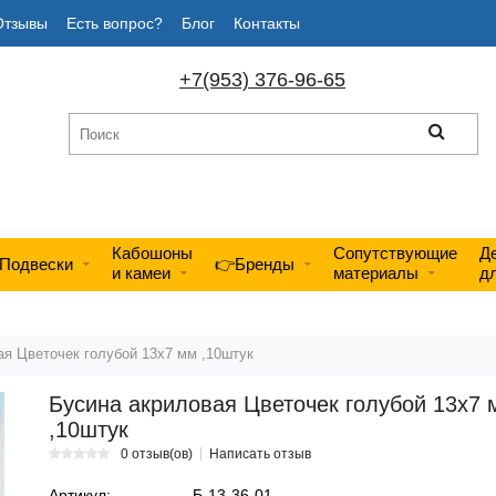
Отзывы
Есть вопрос?
Блог
Контакты
+7(953) 376-96-65
Кабошоны
Сопутствующие
Д
Подвески
👉Бренды
и камеи
материалы
д
ая Цветочек голубой 13х7 мм ,10штук
Бусина акриловая Цветочек голубой 13х7 
,10штук
0 отзыв(ов)
Написать отзыв
Артикул:
Б-13-36-01