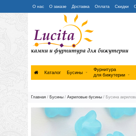
О нас
О заказе
Доставка
Оплата
Скидки
Фурнитура
Каталог
Бусины
для бижутерии
Главная
/
Бусины
/
Акриловые бусины
/ Бусина акрилов