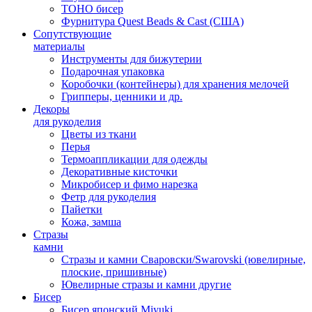
TOHO бисер
Фурнитура Quest Beads & Cast (США)
Сопутствующие
материалы
Инструменты для бижутерии
Подарочная упаковка
Коробочки (контейнеры) для хранения мелочей
Грипперы, ценники и др.
Декоры
для рукоделия
Цветы из ткани
Перья
Термоаппликации для одежды
Декоративные кисточки
Микробисер и фимо нарезка
Фетр для рукоделия
Пайетки
Кожа, замша
Стразы
камни
Стразы и камни Сваровски/Swarovski (ювелирные,
плоские, пришивные)
Ювелирные стразы и камни другие
Бисер
Бисер японский Miyuki