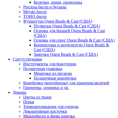
Колечки, пины, проволока
Preciosa бисер и бусины
Miyuki бисер
TOHO бисер
Фурнитура Quest Beads & Cast (США)
Подвески Quest Beads & Cast (США)
Основы для брошей Quest Beads & Cast
(США)
Основы для серег Quest Beads & Cast (США)
Коннекторы и разделители Quest Beads &
Cast (США)
Замочки Quest Beads & Cast (США)
Сопутствующие
Инструменты для бижутерии
Подарочная упаковка
Мешочки из органзы
Подарочные коробочки
Коробочки (контейнеры) для хранения мелочей
Грипперы, ценники и др.
Декоры
Цветы из ткани
Перья
Термоаппликации для одежды
Декоративные кисточки
Микробисер и фимо нарезка