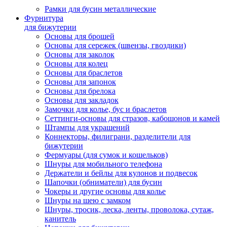
Рамки для бусин металлические
Фурнитура
для бижутерии
Основы для брошей
Основы для сережек (швензы, гвоздики)
Основы для заколок
Основы для колец
Основы для браслетов
Основы для запонок
Основы для брелока
Основы для закладок
Замочки для колье, бус и браслетов
Сеттинги-основы для стразов, кабошонов и камей
Штампы для украшений
Коннекторы, филиграни, разделители для
бижутерии
Фермуары (для сумок и кошельков)
Шнуры для мобильного телефона
Держатели и бейлы для кулонов и подвесок
Шапочки (обниматели) для бусин
Чокеры и другие основы для колье
Шнуры на шею с замком
Шнуры, тросик, леска, ленты, проволока, сутаж,
канитель