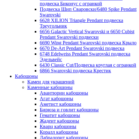
подвеска Биконус c огранкой
Подвеска Шип Сваровски/6480 Spike Pendant
Swarovski
6628 XILION Triangle Pendant подвеска
Треугольник
6656 Galactic Vertical Swarovski и 6650 Cubist
Pendant Swarovski подвески
6690 Wing Pendant Swarovski подвеска Крыло
6670 De-Art Pendant Swarovski подвеска
6748 Edelweiss Pendant Swarovski подвеска
Эдельвейс
6430 Classic Cut/Подвеска круглая с огранкой
6866 Swarovski подвеска Крестик
Кабошоны
Камеи для украшений
Каменные кабошоны
Авантюрин кабошоны
Агат кабошоны
Аметист кабошоны
Бирюза и говлит кабошоны
Гематит кабошоны
Жадеит кабошоны
Кварц кабошоны
Коралл кабошоны
Лабрадорит кабошоны