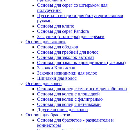
Основы для серег со штырьком для
полубусины
Пуссеты - гвоздики для бижутерии своими
руками
Основы для клипс
Основы для серег Pandora
Заглушки (стопперы) для серёжек
Основы для заколок
Основы для ободков
Основы для гребней для волос
Основы для заколок-автомат
Основы для заколок крокодильчик (зажимы)
Заколки Клик-клак
Заколки невидимки для волос
Шпильки для волос
Основы для колец
Основы для колец с сеттингом для кабошона
Основы для колец с площадкой
Основы для колец с филигранью
Основы для колец с петельками
Другие основы для колец
Основы для браслетов
Основы для браслетов - разделители и
коннекторы