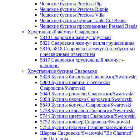
Чешские бусины Preciosa Pip
Чешские бусины Preciosa Ripple
Чешские бусины Preciosa Villa
Чешские бусины резные Table Cut Beads
Чешские бусины прессованные Pressed Beads
Хрустальный жемчуг Сваровски
5810 Сваровски жемчуг круглый
5821 Сваровски жемчуг капля грушевидная
5816, 5818 Сваровски жемчуг (полубусины)
с несквозным отверстием
5817 Сваровски хрустальный жемчуг -
кабошон
Хрустальные бусины Сваровски
5328 Бусины биконусы Сваровски/Swarovski
5000 Бусины шарики с огранкой
Сваровски/Swarovski
5040 Бусины рондели Сваровски/Swarovski
5058 Бусины барокко Сваровски/Swarovski
5540 Бусины конусы Сваровски/Swarovski
5728 Бусины скарабеи Сваровски/Swarovski
5744 Бусины цветочки Сваровски/Swarovski
5752 Бусины клевер Сваровски/Swarovski
5754 Бусины бабочки Сваровски/Swarovski
Шармы Сваровски/Swarovski "Be Charmed"
для Пандоры