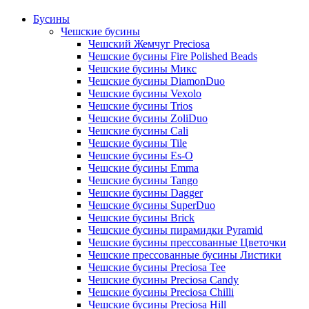
Бусины
Чешские бусины
Чешский Жемчуг Preciosa
Чешские бусины Fire Polished Beads
Чешские бусины Микс
Чешские бусины DiamonDuo
Чешские бусины Vexolo
Чешские бусины Trios
Чешские бусины ZoliDuo
Чешские бусины Cali
Чешские бусины Tile
Чешские бусины Es-O
Чешские бусины Emma
Чешские бусины Tango
Чешские бусины Dagger
Чешские бусины SuperDuo
Чешские бусины Brick
Чешские бусины пирамидки Pyramid
Чешские бусины прессованные Цветочки
Чешские прессованные бусины Листики
Чешские бусины Preciosa Tee
Чешские бусины Preciosa Candy
Чешские бусины Preciosa Chilli
Чешские бусины Preciosa Hill