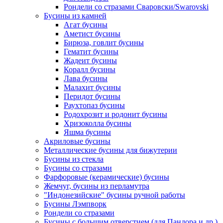
Рондели со стразами Сваровски/Swarovski
Бусины из камней
Агат бусины
Аметист бусины
Бирюза, говлит бусины
Гематит бусины
Жадеит бусины
Коралл бусины
Лава бусины
Малахит бусины
Перидот бусины
Раухтопаз бусины
Родохрозит и родонит бусины
Хризоколла бусины
Яшма бусины
Акриловые бусины
Металлические бусины для бижутерии
Бусины из стекла
Бусины со стразами
Фарфоровые (керамические) бусины
Жемчуг, бусины из перламутра
"Индонезийские" бусины ручной работы
Бусины Лэмпворк
Рондели со стразами
Бусины с большим отверстием (для Пандора и др.)