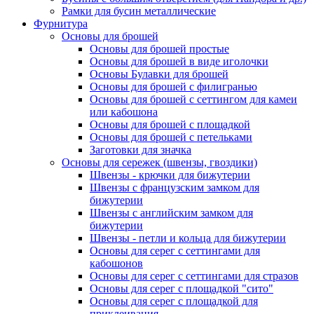
Рамки для бусин металлические
Фурнитура
Основы для брошей
Основы для брошей простые
Основы для брошей в виде иголочки
Основы Булавки для брошей
Основы для брошей с филигранью
Основы для брошей с сеттингом для камеи
или кабошона
Основы для брошей с площадкой
Основы для брошей с петельками
Заготовки для значка
Основы для сережек (швензы, гвоздики)
Швензы - крючки для бижутерии
Швензы с французским замком для
бижутерии
Швензы с английским замком для
бижутерии
Швензы - петли и кольца для бижутерии
Основы для серег с сеттингами для
кабошонов
Основы для серег с сеттингами для стразов
Основы для серег с площадкой "сито"
Основы для серег с площадкой для
приклеивания