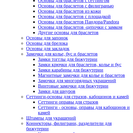
Основы для браслетов с сеттингом
Основы для браслетов с филигранью
Основы для браслетов из кожи
Основы для браслетов с площадкой
Основы для браслетов Пандора/Pandora
Основы для браслетов -цепочки с замком
Другие основы для браслетов
Основы для запонок
Основы для брелока
Основы для закладок
Замочки для колье, бус и браслетов
Замки тогглы для бижутерии
Замки крючки для браслетов, колье и бус
Замки карабины для бижутерии
Магнитные замочки для колье и браслетов
Замочки для многорядных украшений
Винтовые замочки для бижутерии
Замки для шнуров
Сеттинги-основы для стразов, кабошонов и камей
Сеттинги оправы для стразов
Сеттинги - основы, оправы для кабошонов и
камей
Штампы для украшений
Коннекторы, филиграни, разделители для
бижутерии