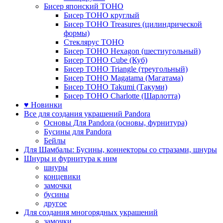
Бисер японский TOHO
Бисер TOHO круглый
Бисер TOHO Treasures (цилиндрической
формы)
Стеклярус TOHO
Бисер TOHO Hexagon (шестиугольный)
Бисер TOHO Cube (Куб)
Бисер TOHO Triangle (треугольный)
Бисер TOHO Magatama (Магатама)
Бисер TOHO Takumi (Такуми)
Бисер TOHO Charlotte (Шарлотта)
♥ Новинки
Все для создания украшений Pandora
Основы Для Pandora (основы, фурнитура)
Бусины для Pandora
Бейлы
Для Шамбалы: Бусины, коннекторы со стразами, шнуры
Шнуры и фурнитура к ним
шнуры
концевики
замочки
бусины
другое
Для создания многорядных украшений
замочки