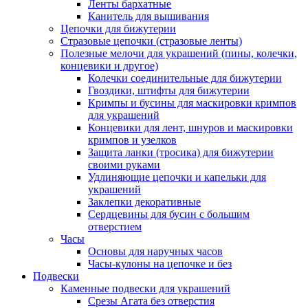
Ленты бархатные
Канитель для вышивания
Цепочки для бижутерии
Стразовые цепочки (стразовые ленты)
Полезные мелочи для украшений (пины, колечки,
концевики и другое)
Колечки соединительные для бижутерии
Гвоздики, штифты для бижутерии
Кримпы и бусины для маскировки кримпов
для украшений
Концевики для лент, шнуров и маскировки
кримпов и узелков
Защита ланки (тросика) для бижутерии
своими руками
Удлиняющие цепочки и капельки для
украшений
Заклепки декоративные
Сердцевины для бусин с большим
отверстием
Часы
Основы для наручных часов
Часы-кулоны на цепочке и без
Подвески
Каменные подвески для украшений
Срезы Агата без отверстия