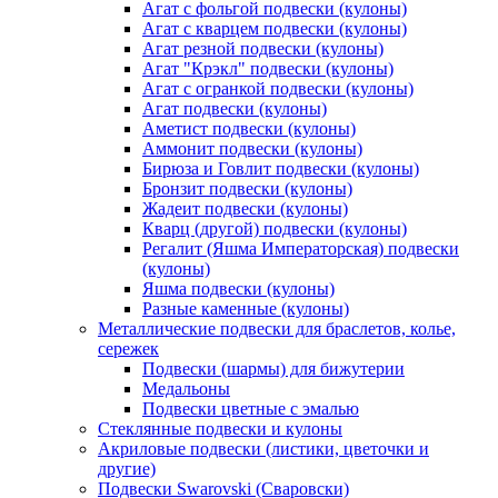
Агат с фольгой подвески (кулоны)
Агат с кварцем подвески (кулоны)
Агат резной подвески (кулоны)
Агат "Крэкл" подвески (кулоны)
Агат с огранкой подвески (кулоны)
Агат подвески (кулоны)
Аметист подвески (кулоны)
Аммонит подвески (кулоны)
Бирюза и Говлит подвески (кулоны)
Бронзит подвески (кулоны)
Жадеит подвески (кулоны)
Кварц (другой) подвески (кулоны)
Регалит (Яшма Императорская) подвески
(кулоны)
Яшма подвески (кулоны)
Разные каменные (кулоны)
Металлические подвески для браслетов, колье,
сережек
Подвески (шармы) для бижутерии
Медальоны
Подвески цветные с эмалью
Стеклянные подвески и кулоны
Акриловые подвески (листики, цветочки и
другие)
Подвески Swarovski (Сваровски)