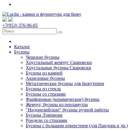
+7(953) 376-96-65
Каталог
Бусины
Чешские бусины
Хрустальный жемчуг Сваровски
Хрустальные бусины Сваровски
Бусины из камней
Акриловые бусины
Металлические бусины для бижутерии
Бусины из стекла
Бусины со стразами
Фарфоровые (керамические) бусины
Жемчуг, бусины из перламутра
"Индонезийские" бусины ручной работы
Бусины Лэмпворк
Рондели со стразами
Бусины с большим отверстием (для Пандора и др.)