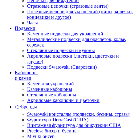
Цепочки для бижутерии
Стразовые цепочки (стразовые ленты)
Полезные мелочи для украшений (пины, колечки,
концевики и другое)
Часы
Подвески
Каменные подвески для украшений
Металлические подвески для браслетов, колье,
сережек
Стеклянные подвески и кулоны
Акриловые подвески (листики, цветочки и
другие)
Подвески Swarovski (Сваровски)
Кабошоны
и камеи
Камеи для украшений
Каменные кабошоны
Стеклянные кабошоны
Акриловые кабошоны и цветочки
👉Бренды
Swarovski кристаллы (подвески, бусины, стразы)
Фурнитура TierraCast (США)
Винтажная фурнитура для бижутерии США
Preciosa бисер и бусины
Miyuki бисер