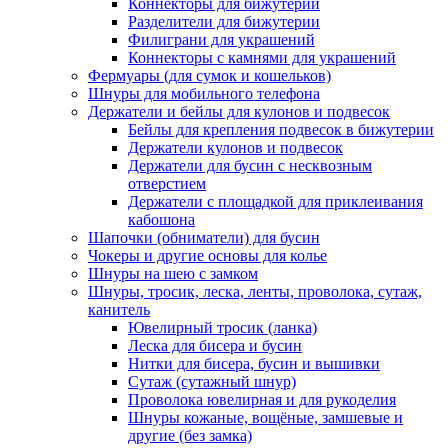
Коннекторы для бижутерии
Разделители для бижутерии
Филиграни для украшений
Коннекторы с камнями для украшений
Фермуары (для сумок и кошельков)
Шнуры для мобильного телефона
Держатели и бейлы для кулонов и подвесок
Бейлы для крепления подвесок в бижутерии
Держатели кулонов и подвесок
Держатели для бусин с несквозным
отверстием
Держатели с площадкой для приклеивания
кабошона
Шапочки (обниматели) для бусин
Чокеры и другие основы для колье
Шнуры на шею с замком
Шнуры, тросик, леска, ленты, проволока, сутаж,
канитель
Ювелирный тросик (ланка)
Леска для бисера и бусин
Нитки для бисера, бусин и вышивки
Сутаж (сутажный шнур)
Проволока ювелирная и для рукоделия
Шнуры кожаные, вощёные, замшевые и
другие (без замка)