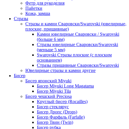
Фетр для рукоделия
Пайетки
Кожа, замша
Стразы
Стразы и камни Сваровски/Swarovski (ювелирные,
плоские, пришивные)
Камни ювелирные Сваровски / Swarovski
(больше 6 мм)
Стразы ювелирные Сваровски/Swarovski
(меньше 5 мм)
Swarovski Стразы плоские (с плоским
основанием)
Стразы пришивные Сваровски/Swarovski
Ювелирные стразы и камни другие
Бисер
Бисер японский Miyuki
Бисер Miyuki Long Magatama
Бисер Miyuki Tila
Бисер чешский Preciosa
Круглый бисер (Rocailles)
Бисер стеклярус
Бисер Дропс (Drops)
Бисер Фарфаль (Farfalle)
Бисер Твин (Twin)
Бисер рубка