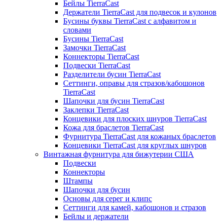
Бейлы TierraCast
Держатели TierraCast для подвесок и кулонов
Бусины буквы TierraCast с алфавитом и
словами
Бусины TierraCast
Замочки TierraCast
Коннекторы TierraCast
Подвески TierraCast
Разделители бусин TierraCast
Сеттинги, оправы для стразов/кабошонов
TierraCast
Шапочки для бусин TierraCast
Заклепки TierraCast
Концевики для плоских шнуров TierraCast
Кожа для браслетов TierraCast
Фурнитура TierraCast для кожаных браслетов
Концевики TierraCast для круглых шнуров
Винтажная фурнитура для бижутерии США
Подвески
Коннекторы
Штампы
Шапочки для бусин
Основы для серег и клипс
Сеттинги для камей, кабошонов и стразов
Бейлы и держатели