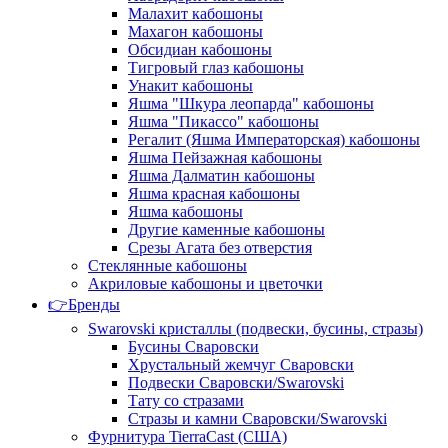
Малахит кабошоны
Махагон кабошоны
Обсидиан кабошоны
Тигровый глаз кабошоны
Унакит кабошоны
Яшма "Шкура леопарда" кабошоны
Яшма "Пикассо" кабошоны
Регалит (Яшма Императорская) кабошоны
Яшма Пейзажная кабошоны
Яшма Далматин кабошоны
Яшма красная кабошоны
Яшма кабошоны
Другие каменные кабошоны
Срезы Агата без отверстия
Стеклянные кабошоны
Акриловые кабошоны и цветочки
👉Бренды
Swarovski кристаллы (подвески, бусины, стразы)
Бусины Сваровски
Хрустальный жемчуг Сваровски
Подвески Сваровски/Swarovski
Тату со стразами
Стразы и камни Сваровски/Swarovski
Фурнитура TierraCast (США)