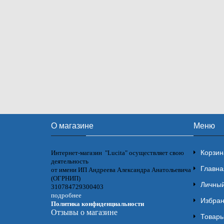
О магазине
Меню
Корзин
Интернет-магазин "Lucita" осуществляет свою
деятельность
Главна
от имени ИП Андреева Александра Анатольевича
(ОГРНИП)
Личный
310784729300403
подробнее
Избра
Политика конфиденциальности
Отзывы о магазине
Товары