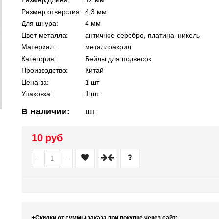
Размер/Длина:
12 мм
Размер отверстия:
4,3 мм
Для шнура:
4 мм
Цвет металла:
античное серебро, платина, никель
Материал:
металлоакрил
Категория:
Бейлы для подвесок
Производство:
Китай
Цена за:
1 шт
Упаковка:
1 шт
В наличии:
шт
10 руб
-
+
+Скидки от суммы заказа при покупке через сайт: