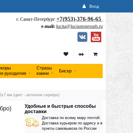
Вход
+7(953)-376-96-65
г. Санкт-Петербург
e-mail:
lucita@luciastonesspb.ru
екоры
Стразы
Бисер
ля рукоделия
камни
2х7 мм (цвет - античное серебро)
Удобные и быстрые способы
бро)
доставки
Доставка по всему миру почтой.
Доставка курьером по адресу и в
пункты самовывоза по России