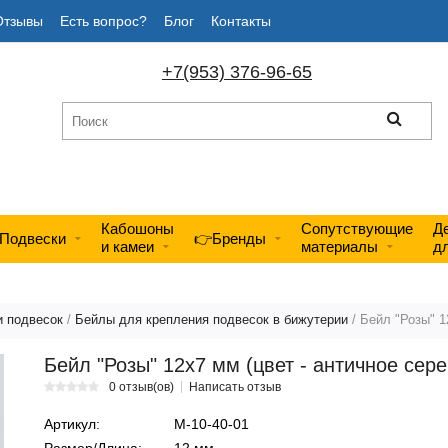
Отзывы
Есть вопрос?
Блог
Контакты
+7(953) 376-96-65
Кабошоны
Сопутствующие
Д
Подвески
👉Бренды
и камеи
материалы
д
и подвесок
/
Бейлы для крепления подвесок в бижутерии
/ Бейл "Розы" 1
Бейл "Розы" 12х7 мм (цвет - античное сере
0 отзыв(ов)
Написать отзыв
Артикул:
М-10-40-01