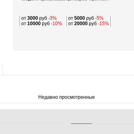
от
3000
руб
-3%
от
5000
руб
-5%
от
10000
руб
-10%
от
20000
руб
-15%
Недавно просмотренные