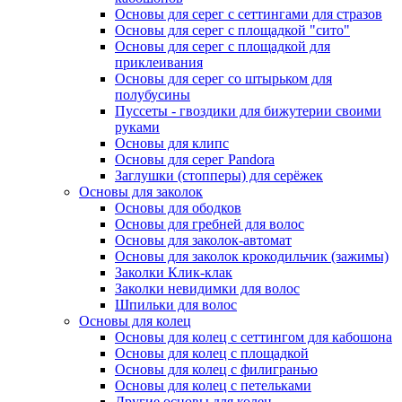
Основы для серег с сеттингами для стразов
Основы для серег с площадкой "сито"
Основы для серег с площадкой для
приклеивания
Основы для серег со штырьком для
полубусины
Пуссеты - гвоздики для бижутерии своими
руками
Основы для клипс
Основы для серег Pandora
Заглушки (стопперы) для серёжек
Основы для заколок
Основы для ободков
Основы для гребней для волос
Основы для заколок-автомат
Основы для заколок крокодильчик (зажимы)
Заколки Клик-клак
Заколки невидимки для волос
Шпильки для волос
Основы для колец
Основы для колец с сеттингом для кабошона
Основы для колец с площадкой
Основы для колец с филигранью
Основы для колец с петельками
Другие основы для колец