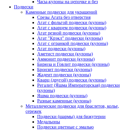
Часы-кулоны на цепочке и без
Подвески
Каменные подвески для украшений
Срезы Агата без отверстия
Агат с фольгой подвески (кулоны)
Агат с кварцем подвески (кулоны)
Агат резной подвески (кулоны)
Агат "Крэкл" подвески (кулоны)
Агат с огранкой подвески (кулоны)
Агат подвески (кулоны)
Аметист подвески (кулоны)
Аммонит подвески (кулоны)
Бирюза и Говлит подвески (кулоны)
Бронзит подвески (кулоны)
Жадеит подвески (кулоны)
Кварц (другой) подвески (кулоны)
Регалит (Яшма Императорская) подвески
(кулоны)
Яшма подвески (кулоны)
Разные каменные (кулоны)
Металлические подвески для браслетов, колье,
сережек
Подвески (шармы) для бижутерии
Медальоны
Подвески цветные с эмалью