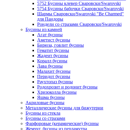
5752 Бусины клевер Сваровски/Swarovski
5754 Бусины бабочки Сваровски/Swarovski
Шармы Сваровски/Swarovski "Be Charmed"
для Пандоры
Рондели со стразами Сваровски/Swarovski
Бусины из камней
Агат бусины
Аметист бусины
Бирюза, говлит бусины
Гематит бусины
Жадеит бусины
Коралл бусины
Лава бусины
Малахит бусины
Перидот бусины
Раухтопаз бусины
Родохрозит и родонит бусины
Хризоколла бусины
Яшма бусины
Акриловые бусины
Металлические бусины для бижутерии
Бусины из стекла
Бусины со стразами
Фарфоровые (керамические) бусины
Жемчуг, бусины из перламутра