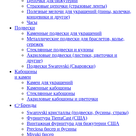
Цепочки для бижутерии
Стразовые цепочки (стразовые ленты)
Полезные мелочи для украшений (пины, колечки,
концевики и другое)
Часы
Подвески
Каменные подвески для украшений
Металлические подвески для браслетов, колье,
сережек
Стеклянные подвески и кулоны
Акриловые подвески (листики, цветочки и
другие)
Подвески Swarovski (Сваровски)
Кабошоны
и камеи
Камеи для украшений
Каменные кабошоны
Стеклянные кабошоны
Акриловые кабошоны и цветочки
👉Бренды
Swarovski кристаллы (подвески, бусины, стразы)
Фурнитура TierraCast (США)
Винтажная фурнитура для бижутерии США
Preciosa бисер и бусины
Miyuki бисер