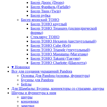
Бисер Дропс (Drops)
Бисер Фарфаль (Farfalle)
Бисер Твин (Twin)
Бисер рубка
Бисер японский TOHO
Бисер TOHO круглый
Бисер TOHO Treasures (цилиндрической
формы)
Стеклярус TOHO
Бисер TOHO Hexagon (шестиугольный)
Бисер TOHO Cube (Куб)
Бисер TOHO Triangle (треугольный)
Бисер TOHO Magatama (Магатама)
Бисер TOHO Takumi (Такуми)
Бисер TOHO Charlotte (Шарлотта)
♥ Новинки
Все для создания украшений Pandora
Основы Для Pandora (основы, фурнитура)
Бусины для Pandora
Бейлы
Для Шамбалы: Бусины, коннекторы со стразами, шнуры
Шнуры и фурнитура к ним
шнуры
концевики
замочки