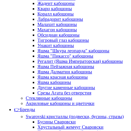
Жадеит кабошоны
Кварц кабошоны
Коралл кабошоны
Лабрадорит кабошоны
Малахит кабошоны
Махагон кабошоны
Обсидиан кабошоны
Тигровый глаз кабошоны
Унакит кабошоны
Яшма "Шкура леопарда" кабошоны
Яшма "Пикассо" кабошоны
Регалит (Яшма Императорская) кабошоны
Яшма Пейзажная кабошоны
Яшма Далматин кабошоны
Яшма красная кабошоны
Яшма кабошоны
Другие каменные кабошоны
Срезы Агата без отверстия
Стеклянные кабошоны
Акриловые кабошоны и цветочки
👉Бренды
Swarovski кристаллы (подвески, бусины, стразы)
Бусины Сваровски
Хрустальный жемчуг Сваровски