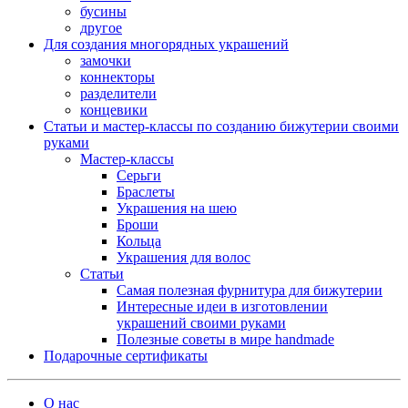
бусины
другое
Для создания многорядных украшений
замочки
коннекторы
разделители
концевики
Статьи и мастер-классы по созданию бижутерии своими
руками
Мастер-классы
Серьги
Браслеты
Украшения на шею
Броши
Кольца
Украшения для волос
Статьи
Самая полезная фурнитура для бижутерии
Интересные идеи в изготовлении
украшений своими руками
Полезные советы в мире handmade
Подарочные сертификаты
О нас