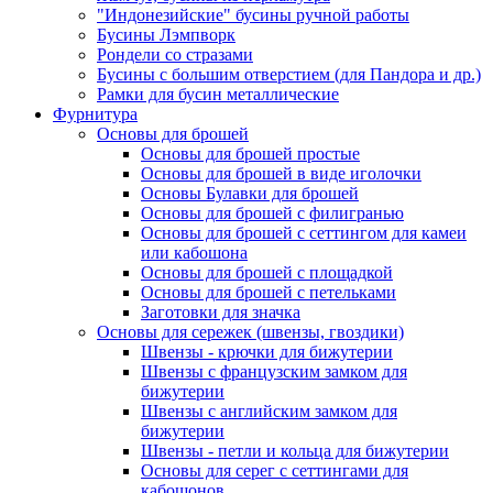
"Индонезийские" бусины ручной работы
Бусины Лэмпворк
Рондели со стразами
Бусины с большим отверстием (для Пандора и др.)
Рамки для бусин металлические
Фурнитура
Основы для брошей
Основы для брошей простые
Основы для брошей в виде иголочки
Основы Булавки для брошей
Основы для брошей с филигранью
Основы для брошей с сеттингом для камеи
или кабошона
Основы для брошей с площадкой
Основы для брошей с петельками
Заготовки для значка
Основы для сережек (швензы, гвоздики)
Швензы - крючки для бижутерии
Швензы с французским замком для
бижутерии
Швензы с английским замком для
бижутерии
Швензы - петли и кольца для бижутерии
Основы для серег с сеттингами для
кабошонов