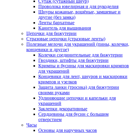
Сутаж (сутажный шнур)
Проволока ювелирная и для рукоделия
Шнуры кожаные, вощёные, замшевые и
другие (без замка)
Ленты бархатные
Канитель для вышивания
Цепочки для бижутерии
Стразовые цепочки (стразовые ленты)
Полезные мелочи для украшений (пины, колечки,
концевики и другое)
Колечки соединительные для бижутерии
Гвоздики, штифты для бижутерии
Кримпы и бусины для маскировки кримпов
для украшений
Концевики для лент, шнуров и маскировки
кримпов и узелков
Защита ланки (тросика) для бижутерии
своими руками
Удлиняющие цепочки и капельки для
украшений
Заклепки декоративные
Сердцевины для бусин с большим
отверстием
Часы
Основы для наручных часов