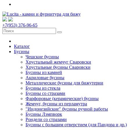
+7(953) 376-96-65
Каталог
Бусины
Чешские бусины
Хрустальный жемчуг Сваровски
Хрустальные бусины Сваровски
Бусины из камней
Акриловые бусины
Металлические бусины для бижутерии
Бусины из стекла
Бусины со стразами
Фарфоровые (керамические) бусины
Жемчуг, бусины из перламутра
"Индонезийские" бусины ручной работы
Бусины Лэмпворк
Рондели со стразами
Бусины с большим отверстием (для Пандора и др.)