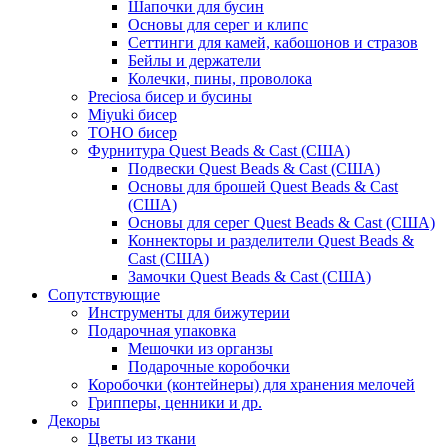
Шапочки для бусин
Основы для серег и клипс
Сеттинги для камей, кабошонов и стразов
Бейлы и держатели
Колечки, пины, проволока
Preciosa бисер и бусины
Miyuki бисер
TOHO бисер
Фурнитура Quest Beads & Cast (США)
Подвески Quest Beads & Cast (США)
Основы для брошей Quest Beads & Cast
(США)
Основы для серег Quest Beads & Cast (США)
Коннекторы и разделители Quest Beads &
Cast (США)
Замочки Quest Beads & Cast (США)
Сопутствующие
Инструменты для бижутерии
Подарочная упаковка
Мешочки из органзы
Подарочные коробочки
Коробочки (контейнеры) для хранения мелочей
Грипперы, ценники и др.
Декоры
Цветы из ткани