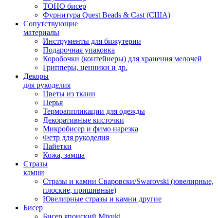
TOHO бисер
Фурнитура Quest Beads & Cast (США)
Сопутствующие
материалы
Инструменты для бижутерии
Подарочная упаковка
Коробочки (контейнеры) для хранения мелочей
Грипперы, ценники и др.
Декоры
для рукоделия
Цветы из ткани
Перья
Термоаппликации для одежды
Декоративные кисточки
Микробисер и фимо нарезка
Фетр для рукоделия
Пайетки
Кожа, замша
Стразы
камни
Стразы и камни Сваровски/Swarovski (ювелирные,
плоские, пришивные)
Ювелирные стразы и камни другие
Бисер
Бисер японский Miyuki