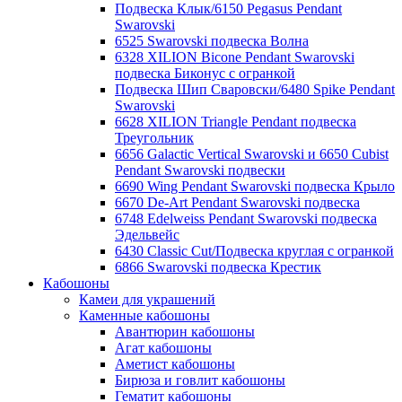
Подвеска Клык/6150 Pegasus Pendant
Swarovski
6525 Swarovski подвеска Волна
6328 XILION Bicone Pendant Swarovski
подвеска Биконус c огранкой
Подвеска Шип Сваровски/6480 Spike Pendant
Swarovski
6628 XILION Triangle Pendant подвеска
Треугольник
6656 Galactic Vertical Swarovski и 6650 Cubist
Pendant Swarovski подвески
6690 Wing Pendant Swarovski подвеска Крыло
6670 De-Art Pendant Swarovski подвеска
6748 Edelweiss Pendant Swarovski подвеска
Эдельвейс
6430 Classic Cut/Подвеска круглая с огранкой
6866 Swarovski подвеска Крестик
Кабошоны
Камеи для украшений
Каменные кабошоны
Авантюрин кабошоны
Агат кабошоны
Аметист кабошоны
Бирюза и говлит кабошоны
Гематит кабошоны