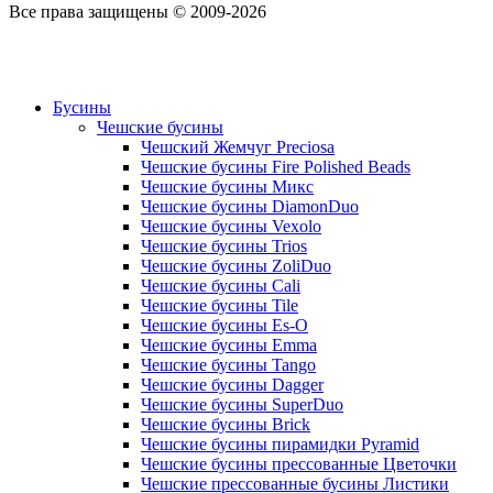
Все права защищены © 2009-2026
Бусины
Чешские бусины
Чешский Жемчуг Preciosa
Чешские бусины Fire Polished Beads
Чешские бусины Микс
Чешские бусины DiamonDuo
Чешские бусины Vexolo
Чешские бусины Trios
Чешские бусины ZoliDuo
Чешские бусины Cali
Чешские бусины Tile
Чешские бусины Es-O
Чешские бусины Emma
Чешские бусины Tango
Чешские бусины Dagger
Чешские бусины SuperDuo
Чешские бусины Brick
Чешские бусины пирамидки Pyramid
Чешские бусины прессованные Цветочки
Чешские прессованные бусины Листики