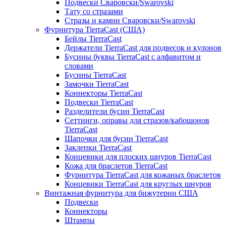
Подвески Сваровски/Swarovski
Тату со стразами
Стразы и камни Сваровски/Swarovski
Фурнитура TierraCast (США)
Бейлы TierraCast
Держатели TierraCast для подвесок и кулонов
Бусины буквы TierraCast с алфавитом и
словами
Бусины TierraCast
Замочки TierraCast
Коннекторы TierraCast
Подвески TierraCast
Разделители бусин TierraCast
Сеттинги, оправы для стразов/кабошонов
TierraCast
Шапочки для бусин TierraCast
Заклепки TierraCast
Концевики для плоских шнуров TierraCast
Кожа для браслетов TierraCast
Фурнитура TierraCast для кожаных браслетов
Концевики TierraCast для круглых шнуров
Винтажная фурнитура для бижутерии США
Подвески
Коннекторы
Штампы