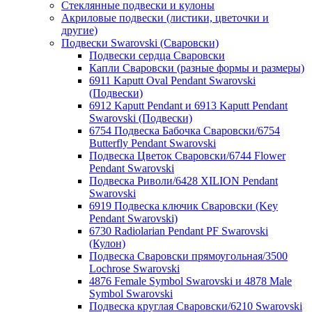
Стеклянные подвески и кулоны
Акриловые подвески (листики, цветочки и
другие)
Подвески Swarovski (Сваровски)
Подвески сердца Сваровски
Капли Сваровски (разные формы и размеры)
6911 Kaputt Oval Pendant Swarovski
(Подвески)
6912 Kaputt Pendant и 6913 Kaputt Pendant
Swarovski (Подвески)
6754 Подвеска Бабочка Сваровски/6754
Butterfly Pendant Swarovski
Подвеска Цветок Сваровски/6744 Flower
Pendant Swarovski
Подвеска Риволи/6428 XILION Pendant
Swarovski
6919 Подвеска ключик Сваровски (Key
Pendant Swarovski)
6730 Radiolarian Pendant PF Swarovski
(Кулон)
Подвеска Сваровски прямоугольная/3500
Lochrose Swarovski
4876 Female Symbol Swarovski и 4878 Male
Symbol Swarovski
Подвеска круглая Сваровски/6210 Swarovski