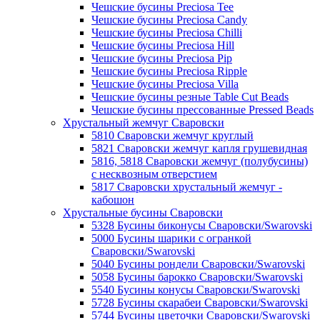
Чешские бусины Preciosa Tee
Чешские бусины Preciosa Candy
Чешские бусины Preciosa Chilli
Чешские бусины Preciosa Hill
Чешские бусины Preciosa Pip
Чешские бусины Preciosa Ripple
Чешские бусины Preciosa Villa
Чешские бусины резные Table Cut Beads
Чешские бусины прессованные Pressed Beads
Хрустальный жемчуг Сваровски
5810 Сваровски жемчуг круглый
5821 Сваровски жемчуг капля грушевидная
5816, 5818 Сваровски жемчуг (полубусины)
с несквозным отверстием
5817 Сваровски хрустальный жемчуг -
кабошон
Хрустальные бусины Сваровски
5328 Бусины биконусы Сваровски/Swarovski
5000 Бусины шарики с огранкой
Сваровски/Swarovski
5040 Бусины рондели Сваровски/Swarovski
5058 Бусины барокко Сваровски/Swarovski
5540 Бусины конусы Сваровски/Swarovski
5728 Бусины скарабеи Сваровски/Swarovski
5744 Бусины цветочки Сваровски/Swarovski