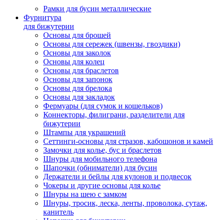
Рамки для бусин металлические
Фурнитура
для бижутерии
Основы для брошей
Основы для сережек (швензы, гвоздики)
Основы для заколок
Основы для колец
Основы для браслетов
Основы для запонок
Основы для брелока
Основы для закладок
Фермуары (для сумок и кошельков)
Коннекторы, филиграни, разделители для
бижутерии
Штампы для украшений
Сеттинги-основы для стразов, кабошонов и камей
Замочки для колье, бус и браслетов
Шнуры для мобильного телефона
Шапочки (обниматели) для бусин
Держатели и бейлы для кулонов и подвесок
Чокеры и другие основы для колье
Шнуры на шею с замком
Шнуры, тросик, леска, ленты, проволока, сутаж,
канитель