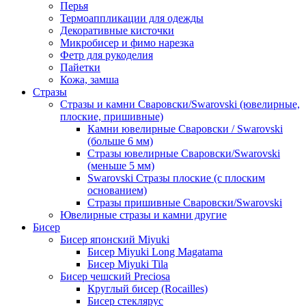
Перья
Термоаппликации для одежды
Декоративные кисточки
Микробисер и фимо нарезка
Фетр для рукоделия
Пайетки
Кожа, замша
Стразы
Стразы и камни Сваровски/Swarovski (ювелирные,
плоские, пришивные)
Камни ювелирные Сваровски / Swarovski
(больше 6 мм)
Стразы ювелирные Сваровски/Swarovski
(меньше 5 мм)
Swarovski Стразы плоские (с плоским
основанием)
Стразы пришивные Сваровски/Swarovski
Ювелирные стразы и камни другие
Бисер
Бисер японский Miyuki
Бисер Miyuki Long Magatama
Бисер Miyuki Tila
Бисер чешский Preciosa
Круглый бисер (Rocailles)
Бисер стеклярус