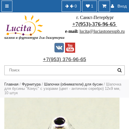
0
1
Вход
г. Санкт-Петербург
+7(953)-376-96-65
e-mail:
lucita@luciastonesspb.ru
+7(953) 376-96-65
Главная
/
Фурнитура
/
Шапочки (обниматели) для бусин
/ Шапочка
для бусины "Конус" с узорами (цвет - античное серебро) 12х9 мм,
10 штук