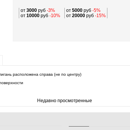
от
3000
руб
-3%
от
5000
руб
-5%
от
10000
руб
-10%
от
20000
руб
-15%
лигань расположена справа (не по центру)
поверхности
Недавно просмотренные