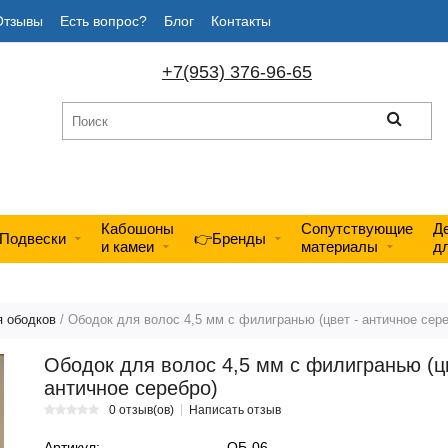
Отзывы
Есть вопрос?
Блог
Контакты
+7(953) 376-96-65
Кабошоны
Сопутствующие
Д
Подвески
👉Бренды
и камеи
материалы
д
 ободков
/ Ободок для волос 4,5 мм с филигранью (цвет - античное сере
Ободок для волос 4,5 мм с филигранью (цв
античное серебро)
0 отзыв(ов)
Написать отзыв
Артикул:
ОБ-06