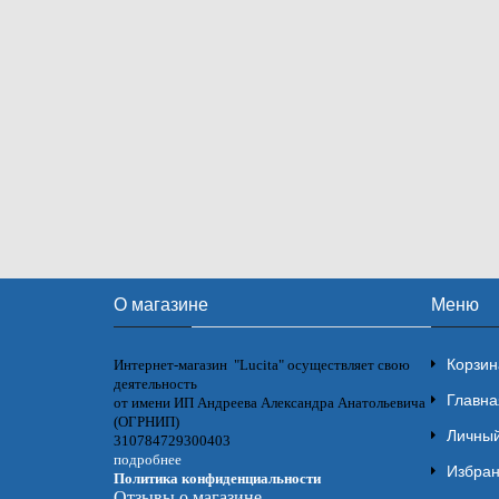
О магазине
Меню
Корзин
Интернет-магазин "Lucita" осуществляет свою
деятельность
Главна
от имени ИП Андреева Александра Анатольевича
(ОГРНИП)
Личный
310784729300403
подробнее
Избра
Политика конфиденциальности
Отзывы о магазине