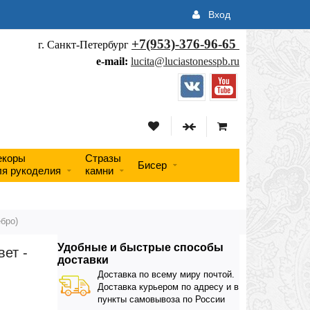
Вход
+7(953)-376-96-65
г. Санкт-Петербург
e-mail:
lucita@luciastonesspb.ru
екоры
Стразы
Бисер
ля рукоделия
камни
бро)
Удобные и быстрые способы
ет -
доставки
Доставка по всему миру почтой.
Доставка курьером по адресу и в
пункты самовывоза по России