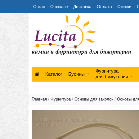
О нас
О заказе
Доставка
Оплата
Скидки
Фурнитура
Каталог
Бусины
для бижутерии
Главная
/
Фурнитура
/
Основы для заколок
/
Основы для