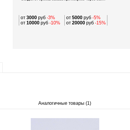
от
3000
руб
-3%
от
5000
руб
-5%
от
10000
руб
-10%
от
20000
руб
-15%
Аналогичные товары (1)