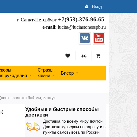
Вход
+7(953)-376-96-65
г. Санкт-Петербург
e-mail:
lucita@luciastonesspb.ru
екоры
Стразы
Бисер
ля рукоделия
камни
(цвет - золото) 9х4 мм, 5 штук
Удобные и быстрые способы
ук
доставки
Доставка по всему миру почтой.
Доставка курьером по адресу и в
пункты самовывоза по России