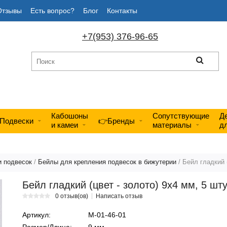
Отзывы
Есть вопрос?
Блог
Контакты
+7(953) 376-96-65
Кабошоны
Сопутствующие
Д
Подвески
👉Бренды
и камеи
материалы
д
и подвесок
/
Бейлы для крепления подвесок в бижутерии
/ Бейл гладкий 
Бейл гладкий (цвет - золото) 9х4 мм, 5 шт
0 отзыв(ов)
Написать отзыв
Артикул:
М-01-46-01