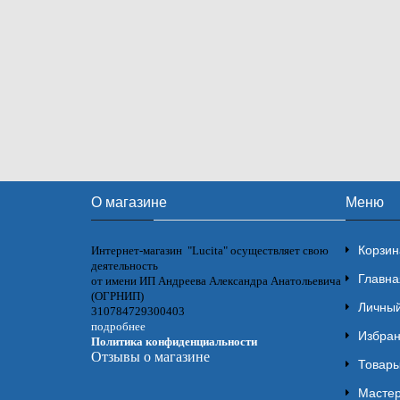
О магазине
Меню
Корзин
Интернет-магазин "Lucita" осуществляет свою
деятельность
Главна
от имени ИП Андреева Александра Анатольевича
(ОГРНИП)
Личный
310784729300403
подробнее
Избра
Политика конфиденциальности
Отзывы о магазине
Товары
Мастер