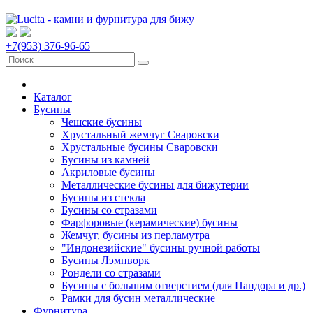
+7(953) 376-96-65
Каталог
Бусины
Чешские бусины
Хрустальный жемчуг Сваровски
Хрустальные бусины Сваровски
Бусины из камней
Акриловые бусины
Металлические бусины для бижутерии
Бусины из стекла
Бусины со стразами
Фарфоровые (керамические) бусины
Жемчуг, бусины из перламутра
"Индонезийские" бусины ручной работы
Бусины Лэмпворк
Рондели со стразами
Бусины с большим отверстием (для Пандора и др.)
Рамки для бусин металлические
Фурнитура