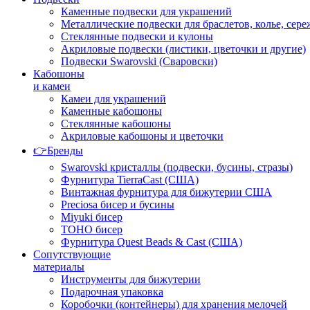
Каменные подвески для украшений
Металлические подвески для браслетов, колье, сере
Стеклянные подвески и кулоны
Акриловые подвески (листики, цветочки и другие)
Подвески Swarovski (Сваровски)
Кабошоны
и камеи
Камеи для украшений
Каменные кабошоны
Стеклянные кабошоны
Акриловые кабошоны и цветочки
👉Бренды
Swarovski кристаллы (подвески, бусины, стразы)
Фурнитура TierraCast (США)
Винтажная фурнитура для бижутерии США
Preciosa бисер и бусины
Miyuki бисер
TOHO бисер
Фурнитура Quest Beads & Cast (США)
Сопутствующие
материалы
Инструменты для бижутерии
Подарочная упаковка
Коробочки (контейнеры) для хранения мелочей