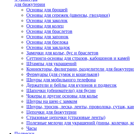
для бижутерии
Основы для брошей
Основы для сережек (швензы, гвоздики)
Основы для заколок
Основы для колец
Основы для браслетов
Основы для запонок
Основы для брелока
Основы для закладок
Замочки для колье, бус и браслетов
Сеттинги-основы для стразов, кабошонов и камей
Штампы для украшений
Коннекторы, филиграни, разделители для бижутер
Фермуары (для сумок и кошельков)
Шнуры для мобильного телефона
Держатели и бейлы для кулонов и подвесок
Шапочки (обниматели) для бусин
Чокеры и другие основы для колье
Шнуры на шею с замком
Шнуры, тросик, леска, ленты, проволока, сутаж, ка
Цепочки для бижутерии
Стразовые цепочки (стразовые ленты)
Полезные мелочи для украшений (пины, колечки, к
Часы
Подвески