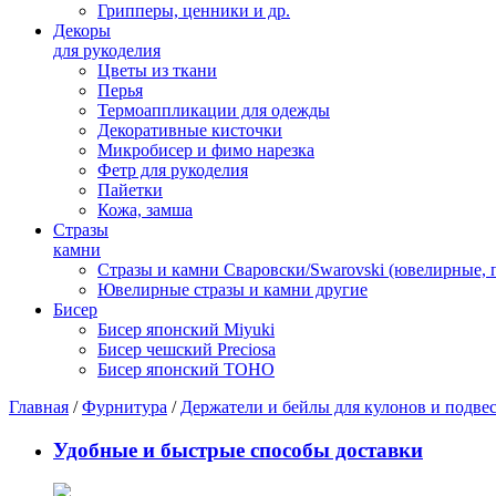
Грипперы, ценники и др.
Декоры
для рукоделия
Цветы из ткани
Перья
Термоаппликации для одежды
Декоративные кисточки
Микробисер и фимо нарезка
Фетр для рукоделия
Пайетки
Кожа, замша
Стразы
камни
Стразы и камни Сваровски/Swarovski (ювелирные,
Ювелирные стразы и камни другие
Бисер
Бисер японский Miyuki
Бисер чешский Preciosa
Бисер японский TOHO
Главная
/
Фурнитура
/
Держатели и бейлы для кулонов и подве
Удобные и быстрые способы доставки