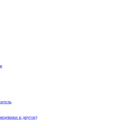
ии
нитель
онцевики и другое)