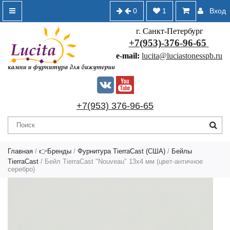
0
1
Вход
г. Санкт-Петербург
+7(953)-376-96-65
e-mail:
lucita@luciastonesspb.ru
+7(953) 376-96-65
Главная
/
👉Бренды
/
Фурнитура TierraCast (США)
/
Бейлы
TierraCast
/ Бейл TierraCast "Nouveau" 13х4 мм (цвет-античное
серебро)