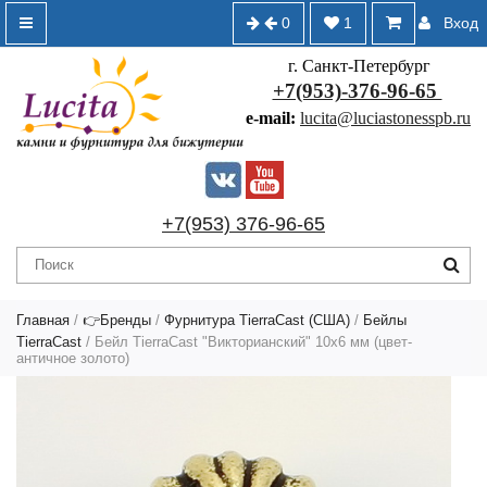
0
1
Вход
г. Санкт-Петербург
+7(953)-376-96-65
e-mail:
lucita@luciastonesspb.ru
+7(953) 376-96-65
Главная
/
👉Бренды
/
Фурнитура TierraCast (США)
/
Бейлы
TierraCast
/ Бейл TierraCast "Викторианский" 10х6 мм (цвет-
античное золото)