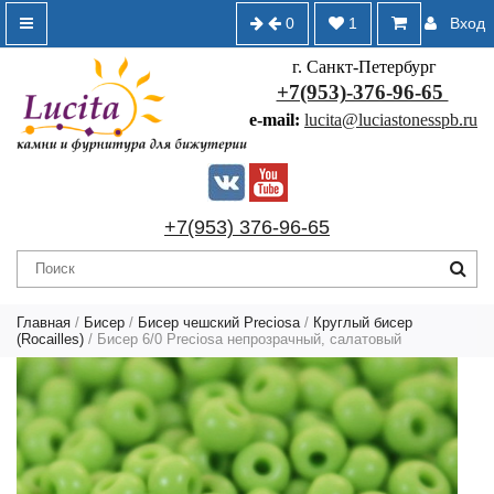
0
1
Вход
г. Санкт-Петербург
+7(953)-376-96-65
e-mail:
lucita@luciastonesspb.ru
+7(953) 376-96-65
Главная
/
Бисер
/
Бисер чешский Preciosa
/
Круглый бисер
(Rocailles)
/ Бисер 6/0 Preciosa непрозрачный, салатовый