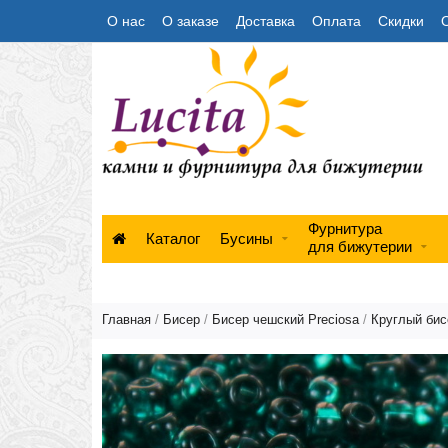
О нас
О заказе
Доставка
Оплата
Скидки
Фурнитура
Каталог
Бусины
для бижутерии
Главная
/
Бисер
/
Бисер чешский Preciosa
/
Круглый бисе