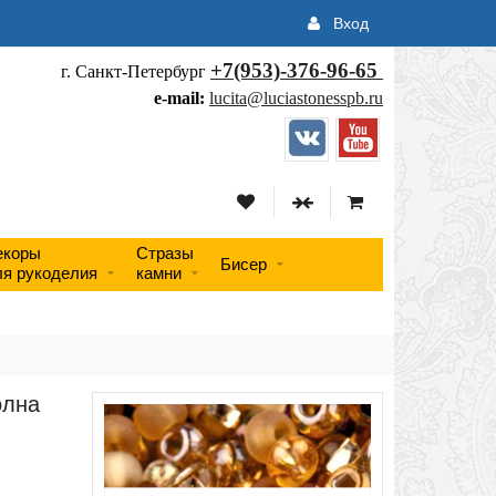
Вход
+7(953)-376-96-65
г. Санкт-Петербург
e-mail:
lucita@luciastonesspb.ru
екоры
Стразы
Бисер
ля рукоделия
камни
олна