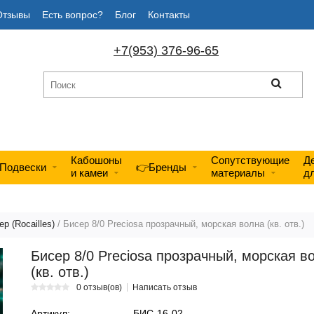
Отзывы
Есть вопрос?
Блог
Контакты
+7(953) 376-96-65
Кабошоны
Сопутствующие
Д
Подвески
👉Бренды
и камеи
материалы
д
р (Rocailles)
/ Бисер 8/0 Preciosa прозрачный, морская волна (кв. отв.)
Бисер 8/0 Preciosa прозрачный, морская в
(кв. отв.)
0 отзыв(ов)
Написать отзыв
Артикул:
БИС-16-02