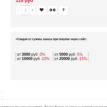
115 руб
-
+
+Скидки от суммы заказа при покупке через сайт:
от
3000
руб
-3%
от
5000
руб
-5%
от
10000
руб
-10%
от
20000
руб
-15%