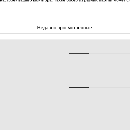
 настроек вашего монитора. Также бисер из разных партий может с
Недавно просмотренные