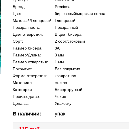
Бренд:
Preciosa
Цвет:
бирюзовый/морская волна
Матовый/Глянцевый:
Глянцевый
Прозрачность:
Прозрачный
Цвет отверстия:
В цвет бисера
Сорт:
2 сорт/стоковый
Размер бисера:
8/0
Размер/Длина:
3 мм
Размер отверстия:
1 мм
Покрытие:
Без покрытия
Форма отверстия:
квадратная
Материал:
стекло
Категория:
Бисер круглый
Производство:
Чехия
Цена за:
Упаковку
В наличии:
упак