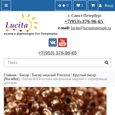
0
1
Вход
г. Санкт-Петербург
+7(953)-376-96-65
e-mail:
lucita@luciastonesspb.ru
+7(953) 376-96-65
Главная
/
Бисер
/
Бисер чешский Preciosa
/
Круглый бисер
(Rocailles)
/ Бисер 8/0 Preciosa прозрачный медный с серебряным
центром