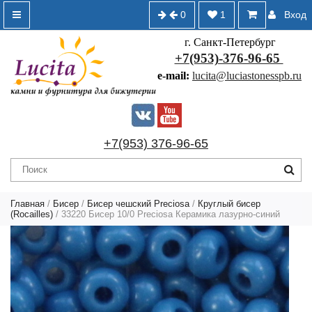
0
1
Вход
г. Санкт-Петербург
+7(953)-376-96-65
e-mail:
lucita@luciastonesspb.ru
+7(953) 376-96-65
Главная
/
Бисер
/
Бисер чешский Preciosa
/
Круглый бисер
(Rocailles)
/ 33220 Бисер 10/0 Preciosa Керамика лазурно-синий