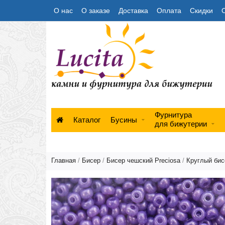
О нас
О заказе
Доставка
Оплата
Скидки
Фурнитура
Каталог
Бусины
для бижутерии
Главная
/
Бисер
/
Бисер чешский Preciosa
/
Круглый бисе