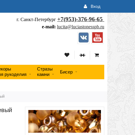
Вход
+7(953)-376-96-65
г. Санкт-Петербург
e-mail:
lucita@luciastonesspb.ru
екоры
Стразы
Бисер
ля рукоделия
камни
вый
евый