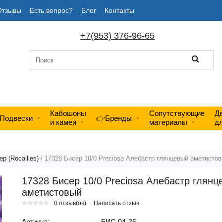
Отзывы
Есть вопрос?
Блог
Контакты
+7(953) 376-96-65
Кабошоны
Сопутствующие
Д
Подвески
👉Бренды
и камеи
материалы
д
р (Rocailles)
/ 17328 Бисер 10/0 Preciosa Алебастр глянцевый аметисто
17328 Бисер 10/0 Preciosa Алебастр глянц
аметистовый
0 отзыв(ов)
Написать отзыв
Артикул:
БИС-04-26