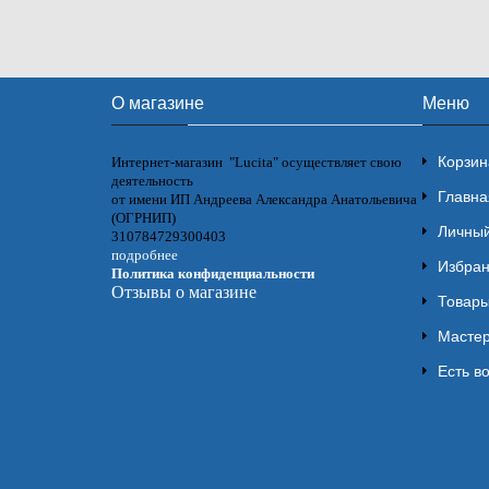
О магазине
Меню
Корзин
Интернет-магазин "Lucita" осуществляет свою
деятельность
Главна
от имени ИП Андреева Александра Анатольевича
(ОГРНИП)
Личный
310784729300403
подробнее
Избра
Политика конфиденциальности
Отзывы о магазине
Товары
Мастер
Есть в