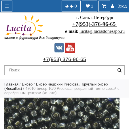
0
1
Вход
г. Санкт-Петербург
+7(953)-376-96-65
e-mail:
lucita@luciastonesspb.ru
+7(953) 376-96-65
Главная
/
Бисер
/
Бисер чешский Preciosa
/
Круглый бисер
(Rocailles)
/ 47010 Бисер 10/0 Preciosa прозрачный темно-серый с
серебряным центром (кв. отв)