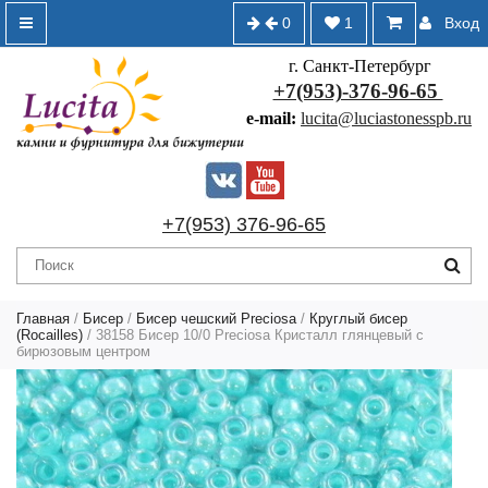
0
1
Вход
г. Санкт-Петербург
+7(953)-376-96-65
e-mail:
lucita@luciastonesspb.ru
+7(953) 376-96-65
Главная
/
Бисер
/
Бисер чешский Preciosa
/
Круглый бисер
(Rocailles)
/ 38158 Бисер 10/0 Preciosa Кристалл глянцевый с
бирюзовым центром