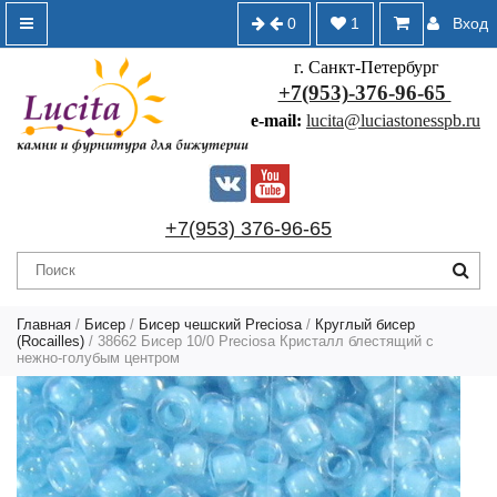
0
1
Вход
г. Санкт-Петербург
+7(953)-376-96-65
e-mail:
lucita@luciastonesspb.ru
+7(953) 376-96-65
Главная
/
Бисер
/
Бисер чешский Preciosa
/
Круглый бисер
(Rocailles)
/ 38662 Бисер 10/0 Preciosa Кристалл блестящий с
нежно-голубым центром