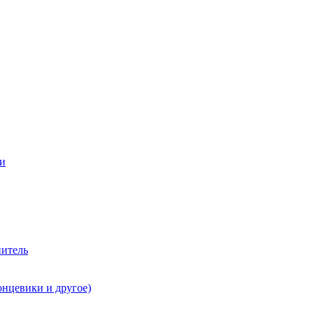
ии
нитель
онцевики и другое)