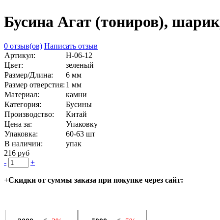
Бусина Агат (тониров), шарик,
0 отзыв(ов)
Написать отзыв
Артикул:
Н-06-12
Цвет:
зеленый
Размер/Длина:
6 мм
Размер отверстия:
1 мм
Материал:
камни
Категория:
Бусины
Производство:
Китай
Цена за:
Упаковку
Упаковка:
60-63 шт
В наличии:
упак
216 руб
-
+
+Скидки от суммы заказа при покупке через сайт: