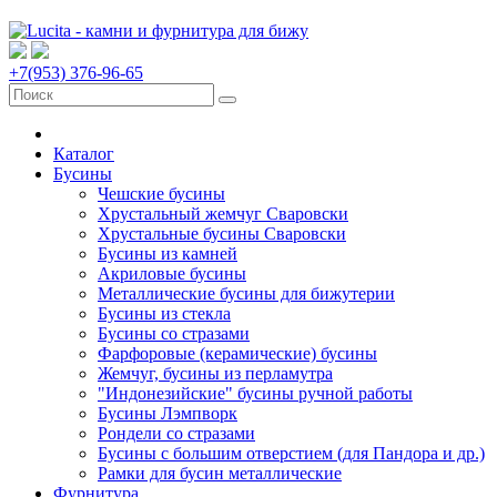
+7(953) 376-96-65
Каталог
Бусины
Чешские бусины
Хрустальный жемчуг Сваровски
Хрустальные бусины Сваровски
Бусины из камней
Акриловые бусины
Металлические бусины для бижутерии
Бусины из стекла
Бусины со стразами
Фарфоровые (керамические) бусины
Жемчуг, бусины из перламутра
"Индонезийские" бусины ручной работы
Бусины Лэмпворк
Рондели со стразами
Бусины с большим отверстием (для Пандора и др.)
Рамки для бусин металлические
Фурнитура