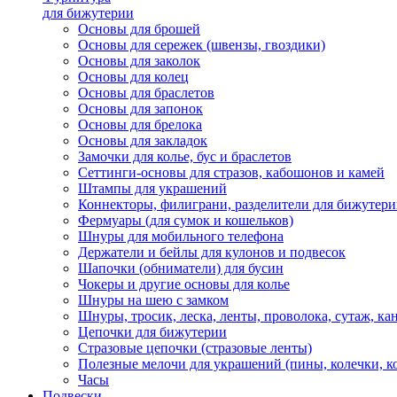
для бижутерии
Основы для брошей
Основы для сережек (швензы, гвоздики)
Основы для заколок
Основы для колец
Основы для браслетов
Основы для запонок
Основы для брелока
Основы для закладок
Замочки для колье, бус и браслетов
Сеттинги-основы для стразов, кабошонов и камей
Штампы для украшений
Коннекторы, филиграни, разделители для бижутер
Фермуары (для сумок и кошельков)
Шнуры для мобильного телефона
Держатели и бейлы для кулонов и подвесок
Шапочки (обниматели) для бусин
Чокеры и другие основы для колье
Шнуры на шею с замком
Шнуры, тросик, леска, ленты, проволока, сутаж, ка
Цепочки для бижутерии
Стразовые цепочки (стразовые ленты)
Полезные мелочи для украшений (пины, колечки, к
Часы
Подвески