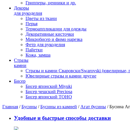
Грипперы, ценники и др.
Декоры
для рукоделия
Цветы из ткани
Перья
Термоаппликации для одежды
Декоративные кисточки
Микробисер и фимо нарезка
Фетр для рукоделия
Пайетки
Кожа, замша
Стразы
камни
Стразы и камни Сваровски/Swarovski (ювелирные,
Ювелирные стразы и камни другие
Бисер
Бисер японский Miyuki
Бисер чешский Preciosa
Бисер японский TOHO
Главная
/
Бусины
/
Бусины из камней
/
Агат бусины
/ Бусина Аг
Удобные и быстрые способы доставки