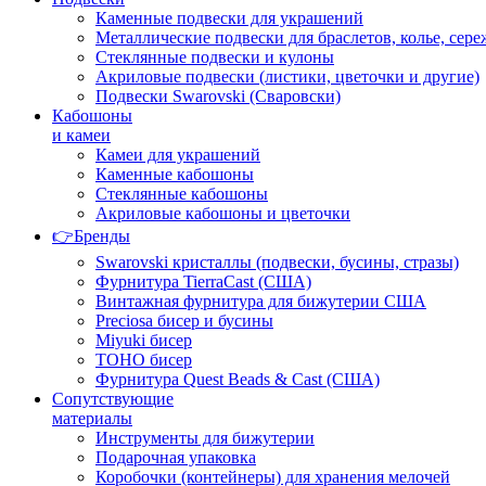
Каменные подвески для украшений
Металлические подвески для браслетов, колье, сере
Стеклянные подвески и кулоны
Акриловые подвески (листики, цветочки и другие)
Подвески Swarovski (Сваровски)
Кабошоны
и камеи
Камеи для украшений
Каменные кабошоны
Стеклянные кабошоны
Акриловые кабошоны и цветочки
👉Бренды
Swarovski кристаллы (подвески, бусины, стразы)
Фурнитура TierraCast (США)
Винтажная фурнитура для бижутерии США
Preciosa бисер и бусины
Miyuki бисер
TOHO бисер
Фурнитура Quest Beads & Cast (США)
Сопутствующие
материалы
Инструменты для бижутерии
Подарочная упаковка
Коробочки (контейнеры) для хранения мелочей