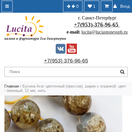
0
1
Вход
г. Санкт-Петербург
+7(953)-376-96-65
e-mail:
lucita@luciastonesspb.ru
+7(953) 376-96-65
Главная
/
Бусина Агат цветочный (прессов), шарик с огранкой, цвет
- бежевый, 12 мм, нить