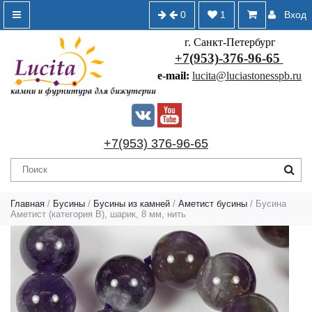
0
1
Вход
г. Санкт-Петербург
+7(953)-376-96-65
e-mail:
lucita@luciastonesspb.ru
+7(953) 376-96-65
Главная
/
Бусины
/
Бусины из камней
/
Аметист бусины
/ Бусина
Аметист (категория B), шарик, 8 мм, нить