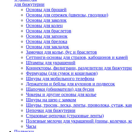
для бижутерии
Основы для брошей
Основы для сережек (швензы, гвоздики)
Основы для заколок
Основы для колец
Основы для браслетов
Основы для запонок
Основы для брелока
Основы для закладок
Замочки для колье, бус и браслетов
Сеттинги-основы для стразов, кабошонов и камей
Штампы для украшений
Коннекторы, филиграни, разделители для бижутер
Фермуары (для сумок и кошельков)
Шнуры для мобильного телефона
Держатели и бейлы для кулонов и подвесок
Шапочки (обниматели) для бусин
Чокеры и другие основы для колье
Шнуры на шею с замком
Шнуры, тросик, леска, ленты, проволока, сутаж, ка
Цепочки для бижутерии
Стразовые цепочки (стразовые ленты)
Полезные мелочи для украшений (пины, колечки, к
Часы
Подвески