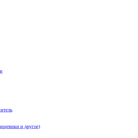
ии
нитель
онцевики и другое)