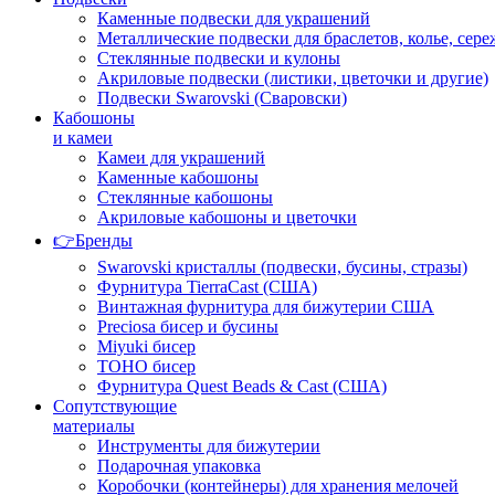
Каменные подвески для украшений
Металлические подвески для браслетов, колье, сере
Стеклянные подвески и кулоны
Акриловые подвески (листики, цветочки и другие)
Подвески Swarovski (Сваровски)
Кабошоны
и камеи
Камеи для украшений
Каменные кабошоны
Стеклянные кабошоны
Акриловые кабошоны и цветочки
👉Бренды
Swarovski кристаллы (подвески, бусины, стразы)
Фурнитура TierraCast (США)
Винтажная фурнитура для бижутерии США
Preciosa бисер и бусины
Miyuki бисер
TOHO бисер
Фурнитура Quest Beads & Cast (США)
Сопутствующие
материалы
Инструменты для бижутерии
Подарочная упаковка
Коробочки (контейнеры) для хранения мелочей