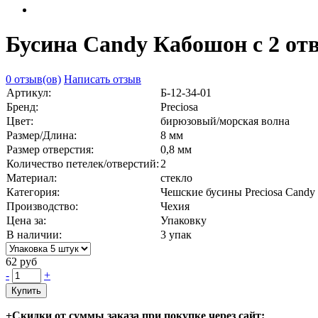
Бусина Candy Кабошон с 2 от
0 отзыв(ов)
Написать отзыв
Артикул:
Б-12-34-01
Бренд:
Preciosa
Цвет:
бирюзовый/морская волна
Размер/Длина:
8 мм
Размер отверстия:
0,8 мм
Количество петелек/отверстий:
2
Материал:
стекло
Категория:
Чешские бусины Preciosa Candy
Производство:
Чехия
Цена за:
Упаковку
В наличии:
3
упак
62 руб
-
+
Купить
+Скидки от суммы заказа при покупке через сайт: