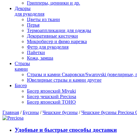
Грипперы, ценники и др.
Декоры
для рукоделия
Цветы из ткани
Перья
Термоаппликации для одежды
Декоративные кисточки
Микробисер и фимо нарезка
Фетр для рукоделия
Пайетки
Кожа, замша
Стразы
камни
Стразы и камни Сваровски/Swarovski (ювелирные,
Ювелирные стразы и камни другие
Бисер
Бисер японский Miyuki
Бисер чешский Preciosa
Бисер японский TOHO
Главная
/
Бусины
/
Чешские бусины
/
Чешские бусины Preciosa 
Удобные и быстрые способы доставки