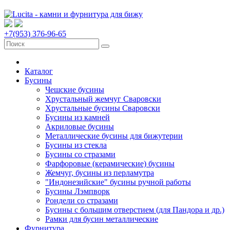
+7(953) 376-96-65
Каталог
Бусины
Чешские бусины
Хрустальный жемчуг Сваровски
Хрустальные бусины Сваровски
Бусины из камней
Акриловые бусины
Металлические бусины для бижутерии
Бусины из стекла
Бусины со стразами
Фарфоровые (керамические) бусины
Жемчуг, бусины из перламутра
"Индонезийские" бусины ручной работы
Бусины Лэмпворк
Рондели со стразами
Бусины с большим отверстием (для Пандора и др.)
Рамки для бусин металлические
Фурнитура