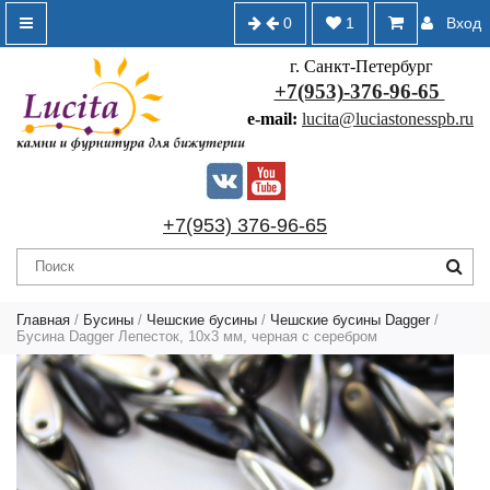
0
1
Вход
г. Санкт-Петербург
+7(953)-376-96-65
e-mail:
lucita@luciastonesspb.ru
+7(953) 376-96-65
Главная
/
Бусины
/
Чешские бусины
/
Чешские бусины Dagger
/
Бусина Dagger Лепесток, 10х3 мм, черная с серебром