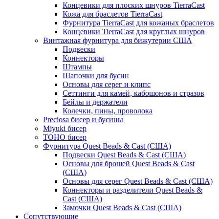
Концевики для плоских шнуров TierraCast
Кожа для браслетов TierraCast
Фурнитура TierraCast для кожаных браслетов
Концевики TierraCast для круглых шнуров
Винтажная фурнитура для бижутерии США
Подвески
Коннекторы
Штампы
Шапочки для бусин
Основы для серег и клипс
Сеттинги для камей, кабошонов и стразов
Бейлы и держатели
Колечки, пины, проволока
Preciosa бисер и бусины
Miyuki бисер
TOHO бисер
Фурнитура Quest Beads & Cast (США)
Подвески Quest Beads & Cast (США)
Основы для брошей Quest Beads & Cast
(США)
Основы для серег Quest Beads & Cast (США)
Коннекторы и разделители Quest Beads &
Cast (США)
Замочки Quest Beads & Cast (США)
Сопутствующие