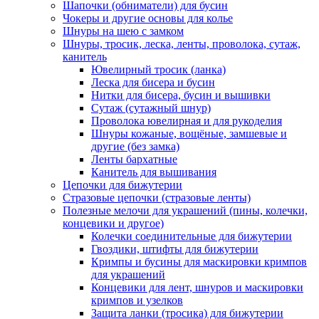
Шапочки (обниматели) для бусин
Чокеры и другие основы для колье
Шнуры на шею с замком
Шнуры, тросик, леска, ленты, проволока, сутаж,
канитель
Ювелирный тросик (ланка)
Леска для бисера и бусин
Нитки для бисера, бусин и вышивки
Сутаж (сутажный шнур)
Проволока ювелирная и для рукоделия
Шнуры кожаные, вощёные, замшевые и
другие (без замка)
Ленты бархатные
Канитель для вышивания
Цепочки для бижутерии
Стразовые цепочки (стразовые ленты)
Полезные мелочи для украшений (пины, колечки,
концевики и другое)
Колечки соединительные для бижутерии
Гвоздики, штифты для бижутерии
Кримпы и бусины для маскировки кримпов
для украшений
Концевики для лент, шнуров и маскировки
кримпов и узелков
Защита ланки (тросика) для бижутерии