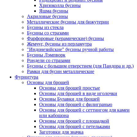
Хризоколла бусины
Яшма бусины
Акриловые бусины
Металлические бусины для бижутерии
Бусины из стекла
Бусины со стразами
Фарфоровые (керамические) бусины
Жемчуг, бусины из перламутра
"Индонезийские" бусины ручной работы
Бусины Лэмпворк
Рондели со стразами
Бусины с большим отверстием (для Пандора и др.)
Рамки для бусин металлические
Фурнитура
Основы для брошей
Основы для брошей простые
Основы для брошей в виде иголочки
Основы Булавки для брошей
Основы для брошей с филигранью
Основы для брошей с сеттингом для камеи
или кабошона
Основы для брошей с площадкой
Основы для брошей с петельками
Заготовки для значка