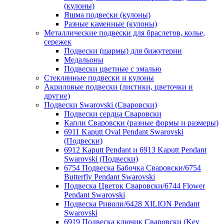
(кулоны)
Яшма подвески (кулоны)
Разные каменные (кулоны)
Металлические подвески для браслетов, колье,
сережек
Подвески (шармы) для бижутерии
Медальоны
Подвески цветные с эмалью
Стеклянные подвески и кулоны
Акриловые подвески (листики, цветочки и
другие)
Подвески Swarovski (Сваровски)
Подвески сердца Сваровски
Капли Сваровски (разные формы и размеры)
6911 Kaputt Oval Pendant Swarovski
(Подвески)
6912 Kaputt Pendant и 6913 Kaputt Pendant
Swarovski (Подвески)
6754 Подвеска Бабочка Сваровски/6754
Butterfly Pendant Swarovski
Подвеска Цветок Сваровски/6744 Flower
Pendant Swarovski
Подвеска Риволи/6428 XILION Pendant
Swarovski
6919 Подвеска ключик Сваровски (Key