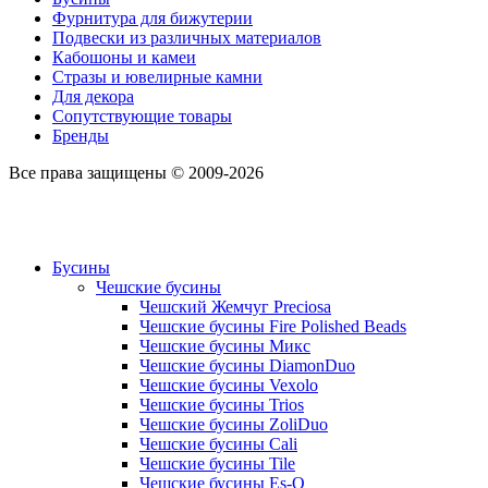
Фурнитура для бижутерии
Подвески из различных материалов
Кабошоны и камеи
Стразы и ювелирные камни
Для декора
Сопутствующие товары
Бренды
Все права защищены © 2009-2026
Бусины
Чешские бусины
Чешский Жемчуг Preciosa
Чешские бусины Fire Polished Beads
Чешские бусины Микс
Чешские бусины DiamonDuo
Чешские бусины Vexolo
Чешские бусины Trios
Чешские бусины ZoliDuo
Чешские бусины Cali
Чешские бусины Tile
Чешские бусины Es-O