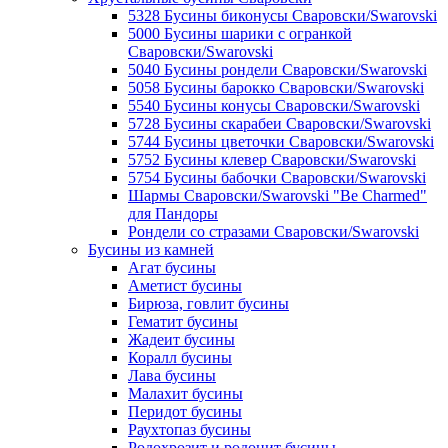
5328 Бусины биконусы Сваровски/Swarovski
5000 Бусины шарики с огранкой
Сваровски/Swarovski
5040 Бусины рондели Сваровски/Swarovski
5058 Бусины барокко Сваровски/Swarovski
5540 Бусины конусы Сваровски/Swarovski
5728 Бусины скарабеи Сваровски/Swarovski
5744 Бусины цветочки Сваровски/Swarovski
5752 Бусины клевер Сваровски/Swarovski
5754 Бусины бабочки Сваровски/Swarovski
Шармы Сваровски/Swarovski "Be Charmed"
для Пандоры
Рондели со стразами Сваровски/Swarovski
Бусины из камней
Агат бусины
Аметист бусины
Бирюза, говлит бусины
Гематит бусины
Жадеит бусины
Коралл бусины
Лава бусины
Малахит бусины
Перидот бусины
Раухтопаз бусины
Родохрозит и родонит бусины