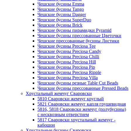
Чешские бусины Emma
Чешские бусины Tango
Чешские бусины Dagger
Чешские бусины SuperDuo
Чешские бусины Brick
Чешские бусины пирамидки Pyramid
Чешские бусины прессованные Цветочки
Чешские прессованные бусины Листики
Чешские бусины Preciosa Tee
Чешские бусины Preciosa Candy
Чешские бусины Preciosa Chilli
Чешские бусины Preciosa Hill
Чешские бусины Preciosa Pip
Чешские бусины Preciosa Ripple
Чешские бусины Preciosa Villa
Чешские бусины резные Table Cut Beads
Чешские бусины прессованные Pressed Beads
Хрустальный жемчуг Сваровски
5810 Сваровски жемчуг круглый
5821 Сваровски жемчуг капля грушевидная
5816, 5818 Сваровски жемчуг (полубусины)
с несквозным отверстием
5817 Сваровски хрустальный жемчуг -
кабошон
Хрустальные бусины Сваровски