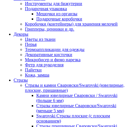
Инструменты для бижутерии
Подарочная упаковка
Мешочки из органзы
Подарочные коробочки
Коробочки (контейнеры) для хранения мелочей
Грипперы, ценники и др.
Декоры
Цветы из ткани
Перья
Термоаппликации для одежды
Декоративные кисточки
Микробисер и фимо нарезка
Фетр для рукоделия
Пайетки
Кожа, замша
Стразы
Стразы и камни Сваровски/Swarovski (ювелирные,
плоские, пришивные)
Камни ювелирные Сваровски / Swarovski
(больше 6 мм)
Стразы ювелирные Сваровски/Swarovski
(меньше 5 мм)
Swarovski Стразы плоские (с плоским
основанием)
Стразы пришивные Сваровски/Swarovski