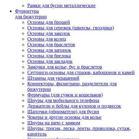
Рамки для бусин металлические
Фурнитура
для бижутерии
Основы для брошей
Основы для сережек (швензы, гвоздики)
Основы для заколок
Основы для колец
Основы для браслетов
Основы для запонок
Основы для брелока
Основы для закладок
Замочки для колье, бус и браслетов
Сеттинги-основы для стразов, кабошонов и камей
Штампы для украшений
Коннекторы, филиграни, разделители для
бижутерии
Фермуары (для сумок и кошельков)
Шнуры для мобильного телефона
Держатели и бейлы для кулонов и подвесок
Шапочки (обниматели) для бусин
Чокеры и другие основы для колье
Шнуры на шею с замком
Шнуры, тросик, леска, ленты, проволока, сутаж,
канитель