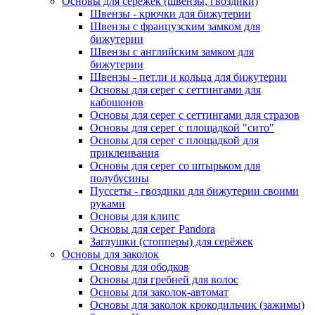
Основы для сережек (швензы, гвоздики)
Швензы - крючки для бижутерии
Швензы с французским замком для
бижутерии
Швензы с английским замком для
бижутерии
Швензы - петли и кольца для бижутерии
Основы для серег с сеттингами для
кабошонов
Основы для серег с сеттингами для стразов
Основы для серег с площадкой "сито"
Основы для серег с площадкой для
приклеивания
Основы для серег со штырьком для
полубусины
Пуссеты - гвоздики для бижутерии своими
руками
Основы для клипс
Основы для серег Pandora
Заглушки (стопперы) для серёжек
Основы для заколок
Основы для ободков
Основы для гребней для волос
Основы для заколок-автомат
Основы для заколок крокодильчик (зажимы)