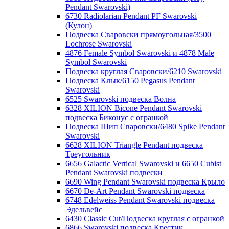
Pendant Swarovski)
6730 Radiolarian Pendant PF Swarovski
(Кулон)
Подвеска Сваровски прямоугольная/3500
Lochrose Swarovski
4876 Female Symbol Swarovski и 4878 Male
Symbol Swarovski
Подвеска круглая Сваровски/6210 Swarovski
Подвеска Клык/6150 Pegasus Pendant
Swarovski
6525 Swarovski подвеска Волна
6328 XILION Bicone Pendant Swarovski
подвеска Биконус c огранкой
Подвеска Шип Сваровски/6480 Spike Pendant
Swarovski
6628 XILION Triangle Pendant подвеска
Треугольник
6656 Galactic Vertical Swarovski и 6650 Cubist
Pendant Swarovski подвески
6690 Wing Pendant Swarovski подвеска Крыло
6670 De-Art Pendant Swarovski подвеска
6748 Edelweiss Pendant Swarovski подвеска
Эдельвейс
6430 Classic Cut/Подвеска круглая с огранкой
6866 Swarovski подвеска Крестик