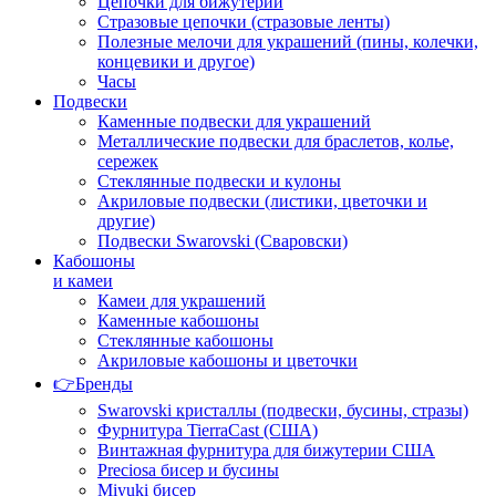
Цепочки для бижутерии
Стразовые цепочки (стразовые ленты)
Полезные мелочи для украшений (пины, колечки,
концевики и другое)
Часы
Подвески
Каменные подвески для украшений
Металлические подвески для браслетов, колье,
сережек
Стеклянные подвески и кулоны
Акриловые подвески (листики, цветочки и
другие)
Подвески Swarovski (Сваровски)
Кабошоны
и камеи
Камеи для украшений
Каменные кабошоны
Стеклянные кабошоны
Акриловые кабошоны и цветочки
👉Бренды
Swarovski кристаллы (подвески, бусины, стразы)
Фурнитура TierraCast (США)
Винтажная фурнитура для бижутерии США
Preciosa бисер и бусины
Miyuki бисер