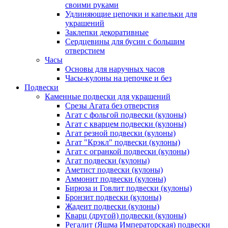
своими руками
Удлиняющие цепочки и капельки для
украшений
Заклепки декоративные
Сердцевины для бусин с большим
отверстием
Часы
Основы для наручных часов
Часы-кулоны на цепочке и без
Подвески
Каменные подвески для украшений
Срезы Агата без отверстия
Агат с фольгой подвески (кулоны)
Агат с кварцем подвески (кулоны)
Агат резной подвески (кулоны)
Агат "Крэкл" подвески (кулоны)
Агат с огранкой подвески (кулоны)
Агат подвески (кулоны)
Аметист подвески (кулоны)
Аммонит подвески (кулоны)
Бирюза и Говлит подвески (кулоны)
Бронзит подвески (кулоны)
Жадеит подвески (кулоны)
Кварц (другой) подвески (кулоны)
Регалит (Яшма Императорская) подвески