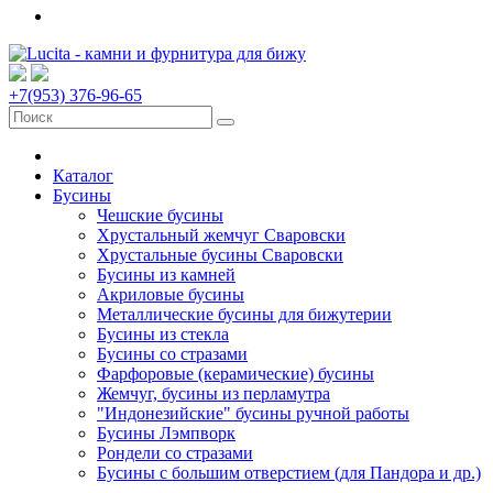
+7(953) 376-96-65
Каталог
Бусины
Чешские бусины
Хрустальный жемчуг Сваровски
Хрустальные бусины Сваровски
Бусины из камней
Акриловые бусины
Металлические бусины для бижутерии
Бусины из стекла
Бусины со стразами
Фарфоровые (керамические) бусины
Жемчуг, бусины из перламутра
"Индонезийские" бусины ручной работы
Бусины Лэмпворк
Рондели со стразами
Бусины с большим отверстием (для Пандора и др.)