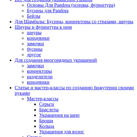
Основы Для Pandora (основы, фурнитура)
Бусины для Pandora
Бейлы
Для Шамбалы: Бусины, коннекторы со стразами, шнуры
Шнуры и фурнитура к ним
шнуры
концевики
замочки
бусины
другое
Для создания многорядных украшений
замочки
коннекторы
разделители
концевики
Статьи и мастер-классы по созданию бижутерии своими
руками
Мастер-классы
Серьги
Браслеты
Украшения на шею
Броши
Кольца
Украшения для волос