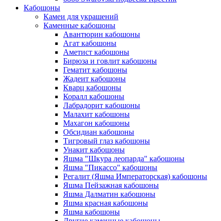
Кабошоны
Камеи для украшений
Каменные кабошоны
Авантюрин кабошоны
Агат кабошоны
Аметист кабошоны
Бирюза и говлит кабошоны
Гематит кабошоны
Жадеит кабошоны
Кварц кабошоны
Коралл кабошоны
Лабрадорит кабошоны
Малахит кабошоны
Махагон кабошоны
Обсидиан кабошоны
Тигровый глаз кабошоны
Унакит кабошоны
Яшма "Шкура леопарда" кабошоны
Яшма "Пикассо" кабошоны
Регалит (Яшма Императорская) кабошоны
Яшма Пейзажная кабошоны
Яшма Далматин кабошоны
Яшма красная кабошоны
Яшма кабошоны
Другие каменные кабошоны