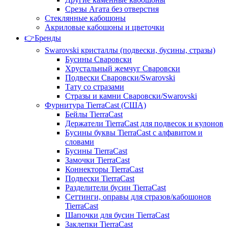
Срезы Агата без отверстия
Стеклянные кабошоны
Акриловые кабошоны и цветочки
👉Бренды
Swarovski кристаллы (подвески, бусины, стразы)
Бусины Сваровски
Хрустальный жемчуг Сваровски
Подвески Сваровски/Swarovski
Тату со стразами
Стразы и камни Сваровски/Swarovski
Фурнитура TierraCast (США)
Бейлы TierraCast
Держатели TierraCast для подвесок и кулонов
Бусины буквы TierraCast с алфавитом и
словами
Бусины TierraCast
Замочки TierraCast
Коннекторы TierraCast
Подвески TierraCast
Разделители бусин TierraCast
Сеттинги, оправы для стразов/кабошонов
TierraCast
Шапочки для бусин TierraCast
Заклепки TierraCast