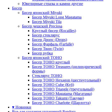
Ювелирные стразы и камни другие
Бисер
Бисер японский Miyuki
Бисер Miyuki Long Magatama
Бисер Miyuki Tila
Бисер чешский Preciosa
Круглый бисер (Rocailles)
Бисер стеклярус
Бисер Дропс (Drops)
Бисер Фарфаль (Farfalle)
Бисер Твин (Twin)
Бисер рубка
Бисер японский TOHO
Бисер TOHO круглый
Бисер TOHO Treasures (цилиндрической
формы)
Стеклярус TOHO
Бисер TOHO Hexagon (шестиугольный)
Бисер TOHO Cube (Куб)
Бисер TOHO Triangle (треугольный)
Бисер TOHO Magatama (Магатама)
Бисер TOHO Takumi (Такуми)
Бисер TOHO Charlotte (Шарлотта)
♥ Новинки
Все для создания украшений Pandora