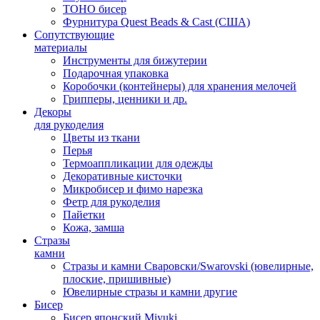
TOHO бисер
Фурнитура Quest Beads & Cast (США)
Сопутствующие
материалы
Инструменты для бижутерии
Подарочная упаковка
Коробочки (контейнеры) для хранения мелочей
Грипперы, ценники и др.
Декоры
для рукоделия
Цветы из ткани
Перья
Термоаппликации для одежды
Декоративные кисточки
Микробисер и фимо нарезка
Фетр для рукоделия
Пайетки
Кожа, замша
Стразы
камни
Стразы и камни Сваровски/Swarovski (ювелирные,
плоские, пришивные)
Ювелирные стразы и камни другие
Бисер
Бисер японский Miyuki