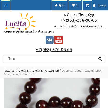
0
1
Вход
г. Санкт-Петербург
+7(953)-376-96-65
e-mail:
lucita@luciastonesspb.ru
+7(953) 376-96-65
Главная
/
Бусины
/
Бусины из камней
/ Бусина Гранат, шарик, цвет -
бордовый, 6 мм, нить