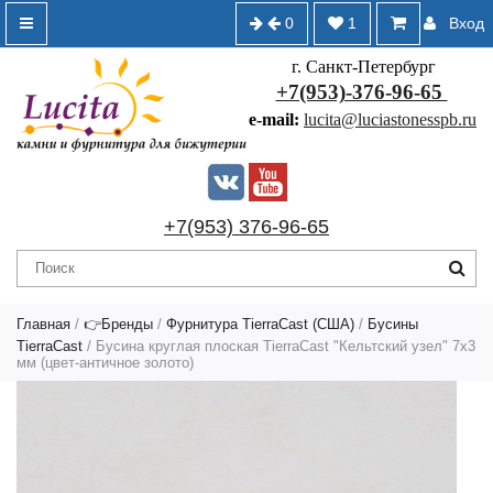
0
1
Вход
г. Санкт-Петербург
+7(953)-376-96-65
e-mail:
lucita@luciastonesspb.ru
+7(953) 376-96-65
Главная
/
👉Бренды
/
Фурнитура TierraCast (США)
/
Бусины
TierraCast
/ Бусина круглая плоская TierraCast "Кельтский узел" 7х3
мм (цвет-античное золото)