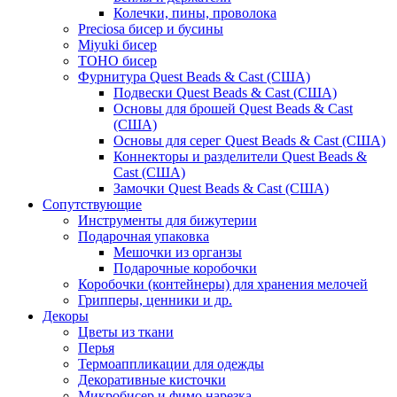
Колечки, пины, проволока
Preciosa бисер и бусины
Miyuki бисер
TOHO бисер
Фурнитура Quest Beads & Cast (США)
Подвески Quest Beads & Cast (США)
Основы для брошей Quest Beads & Cast
(США)
Основы для серег Quest Beads & Cast (США)
Коннекторы и разделители Quest Beads &
Cast (США)
Замочки Quest Beads & Cast (США)
Сопутствующие
Инструменты для бижутерии
Подарочная упаковка
Мешочки из органзы
Подарочные коробочки
Коробочки (контейнеры) для хранения мелочей
Грипперы, ценники и др.
Декоры
Цветы из ткани
Перья
Термоаппликации для одежды
Декоративные кисточки
Микробисер и фимо нарезка