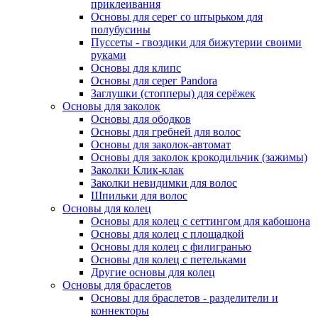
приклеивания
Основы для серег со штырьком для
полубусины
Пуссеты - гвоздики для бижутерии своими
руками
Основы для клипс
Основы для серег Pandora
Заглушки (стопперы) для серёжек
Основы для заколок
Основы для ободков
Основы для гребней для волос
Основы для заколок-автомат
Основы для заколок крокодильчик (зажимы)
Заколки Клик-клак
Заколки невидимки для волос
Шпильки для волос
Основы для колец
Основы для колец с сеттингом для кабошона
Основы для колец с площадкой
Основы для колец с филигранью
Основы для колец с петельками
Другие основы для колец
Основы для браслетов
Основы для браслетов - разделители и
коннекторы