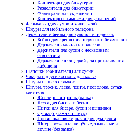
Коннекторы для бижутерии
Разделители для бижутерии
Филиграни для украшений
Коннекторы с камнями для украшений
Фермуары (для сумок и кошельков)
Шнуры для мобильного телефона
Держатели и бейлы для кулонов и подвесок
Бейлы для крепления подвесок в бижутерии
Держатели кулонов и подвесок
Держатели для бусин с несквозным
отверстием
Держатели с площадкой для приклеивания
кабошона
Шапочки (обниматели) для бусин
Чокеры и другие основы для колье
Шнуры на шею с замком
Шнуры, тросик, леска, ленты, проволока, сутаж,
канитель
Ювелирный тросик (ланка)
Леска для бисера и бусин
Нитки для бисера, бусин и вышивки
Сутаж (сутажный шнур)
Проволока ювелирная и для рукоделия
Шнуры кожаные, вощёные, замшевые и
другие (без замка)