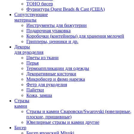
TOHO бисер
Фурнитура Quest Beads & Cast (США)
Сопутствующие
материалы
Инструменты для бижутерии
Подарочная упаковка
Коробочки (контейнеры) для хранения мелочей
Грипперы, ценники и др.
Декоры
для рукоделия
Цветы из ткани
Перья
Термоаппликации для одежды
Декоративные кисточки
Микробисер и фимо нарезка
Фетр для рукоделия
Пайетки
Кожа, замша
Стразы
камни
Стразы и камни Сваровски/Swarovski (ювелирные,
плоские, пришивные)
Ювелирные стразы и камни другие
Бисер
Бисер японский Miyuki