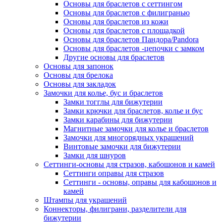
Основы для браслетов с сеттингом
Основы для браслетов с филигранью
Основы для браслетов из кожи
Основы для браслетов с площадкой
Основы для браслетов Пандора/Pandora
Основы для браслетов -цепочки с замком
Другие основы для браслетов
Основы для запонок
Основы для брелока
Основы для закладок
Замочки для колье, бус и браслетов
Замки тогглы для бижутерии
Замки крючки для браслетов, колье и бус
Замки карабины для бижутерии
Магнитные замочки для колье и браслетов
Замочки для многорядных украшений
Винтовые замочки для бижутерии
Замки для шнуров
Сеттинги-основы для стразов, кабошонов и камей
Сеттинги оправы для стразов
Сеттинги - основы, оправы для кабошонов и
камей
Штампы для украшений
Коннекторы, филиграни, разделители для
бижутерии