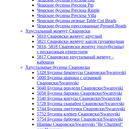
Чешские бусины Preciosa Pip
Чешские бусины Preciosa Ripple
Чешские бусины Preciosa Villa
Чешские бусины резные Table Cut Beads
Чешские бусины прессованные Pressed Beads
Хрустальный жемчуг Сваровски
5810 Сваровски жемчуг круглый
5821 Сваровски жемчуг капля грушевидная
5816, 5818 Сваровски жемчуг (полубусины)
с несквозным отверстием
5817 Сваровски хрустальный жемчуг -
кабошон
Хрустальные бусины Сваровски
5328 Бусины биконусы Сваровски/Swarovski
5000 Бусины шарики с огранкой
Сваровски/Swarovski
5040 Бусины рондели Сваровски/Swarovski
5058 Бусины барокко Сваровски/Swarovski
5540 Бусины конусы Сваровски/Swarovski
5728 Бусины скарабеи Сваровски/Swarovski
5744 Бусины цветочки Сваровски/Swarovski
5752 Бусины клевер Сваровски/Swarovski
5754 Бусины бабочки Сваровски/Swarovski
Шармы Сваровски/Swarovski "Be Charmed"