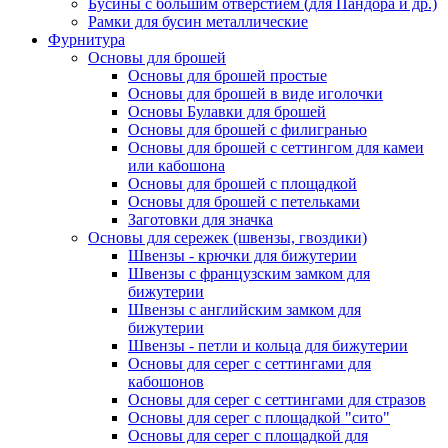
Бусины с большим отверстием (для Пандора и др.)
Рамки для бусин металлические
Фурнитура
Основы для брошей
Основы для брошей простые
Основы для брошей в виде иголочки
Основы Булавки для брошей
Основы для брошей с филигранью
Основы для брошей с сеттингом для камеи
или кабошона
Основы для брошей с площадкой
Основы для брошей с петельками
Заготовки для значка
Основы для сережек (швензы, гвоздики)
Швензы - крючки для бижутерии
Швензы с французским замком для
бижутерии
Швензы с английским замком для
бижутерии
Швензы - петли и кольца для бижутерии
Основы для серег с сеттингами для
кабошонов
Основы для серег с сеттингами для стразов
Основы для серег с площадкой "сито"
Основы для серег с площадкой для