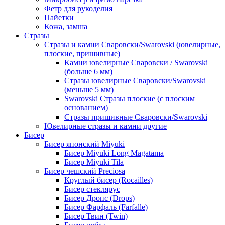
Фетр для рукоделия
Пайетки
Кожа, замша
Стразы
Стразы и камни Сваровски/Swarovski (ювелирные,
плоские, пришивные)
Камни ювелирные Сваровски / Swarovski
(больше 6 мм)
Стразы ювелирные Сваровски/Swarovski
(меньше 5 мм)
Swarovski Стразы плоские (с плоским
основанием)
Стразы пришивные Сваровски/Swarovski
Ювелирные стразы и камни другие
Бисер
Бисер японский Miyuki
Бисер Miyuki Long Magatama
Бисер Miyuki Tila
Бисер чешский Preciosa
Круглый бисер (Rocailles)
Бисер стеклярус
Бисер Дропс (Drops)
Бисер Фарфаль (Farfalle)
Бисер Твин (Twin)