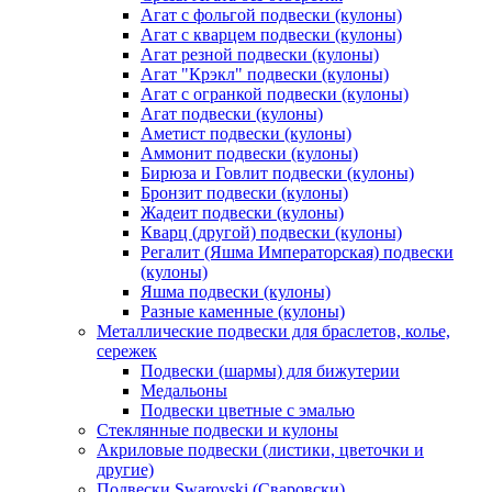
Агат с фольгой подвески (кулоны)
Агат с кварцем подвески (кулоны)
Агат резной подвески (кулоны)
Агат "Крэкл" подвески (кулоны)
Агат с огранкой подвески (кулоны)
Агат подвески (кулоны)
Аметист подвески (кулоны)
Аммонит подвески (кулоны)
Бирюза и Говлит подвески (кулоны)
Бронзит подвески (кулоны)
Жадеит подвески (кулоны)
Кварц (другой) подвески (кулоны)
Регалит (Яшма Императорская) подвески
(кулоны)
Яшма подвески (кулоны)
Разные каменные (кулоны)
Металлические подвески для браслетов, колье,
сережек
Подвески (шармы) для бижутерии
Медальоны
Подвески цветные с эмалью
Стеклянные подвески и кулоны
Акриловые подвески (листики, цветочки и
другие)
Подвески Swarovski (Сваровски)