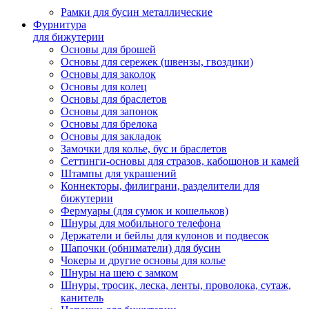
Рамки для бусин металлические
Фурнитура
для бижутерии
Основы для брошей
Основы для сережек (швензы, гвоздики)
Основы для заколок
Основы для колец
Основы для браслетов
Основы для запонок
Основы для брелока
Основы для закладок
Замочки для колье, бус и браслетов
Сеттинги-основы для стразов, кабошонов и камей
Штампы для украшений
Коннекторы, филиграни, разделители для
бижутерии
Фермуары (для сумок и кошельков)
Шнуры для мобильного телефона
Держатели и бейлы для кулонов и подвесок
Шапочки (обниматели) для бусин
Чокеры и другие основы для колье
Шнуры на шею с замком
Шнуры, тросик, леска, ленты, проволока, сутаж,
канитель