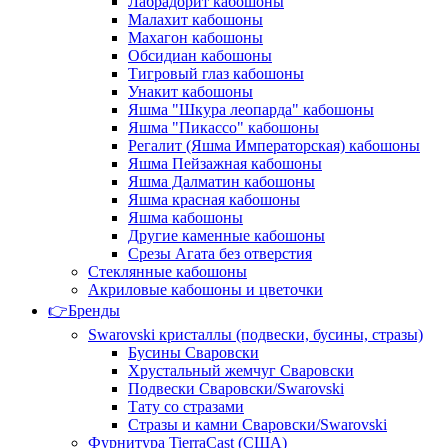
Лабрадорит кабошоны
Малахит кабошоны
Махагон кабошоны
Обсидиан кабошоны
Тигровый глаз кабошоны
Унакит кабошоны
Яшма "Шкура леопарда" кабошоны
Яшма "Пикассо" кабошоны
Регалит (Яшма Императорская) кабошоны
Яшма Пейзажная кабошоны
Яшма Далматин кабошоны
Яшма красная кабошоны
Яшма кабошоны
Другие каменные кабошоны
Срезы Агата без отверстия
Стеклянные кабошоны
Акриловые кабошоны и цветочки
👉Бренды
Swarovski кристаллы (подвески, бусины, стразы)
Бусины Сваровски
Хрустальный жемчуг Сваровски
Подвески Сваровски/Swarovski
Тату со стразами
Стразы и камни Сваровски/Swarovski
Фурнитура TierraCast (США)