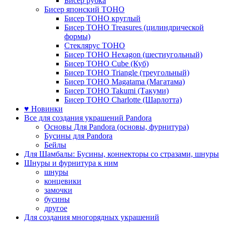
Бисер рубка
Бисер японский TOHO
Бисер TOHO круглый
Бисер TOHO Treasures (цилиндрической
формы)
Стеклярус TOHO
Бисер TOHO Hexagon (шестиугольный)
Бисер TOHO Cube (Куб)
Бисер TOHO Triangle (треугольный)
Бисер TOHO Magatama (Магатама)
Бисер TOHO Takumi (Такуми)
Бисер TOHO Charlotte (Шарлотта)
♥ Новинки
Все для создания украшений Pandora
Основы Для Pandora (основы, фурнитура)
Бусины для Pandora
Бейлы
Для Шамбалы: Бусины, коннекторы со стразами, шнуры
Шнуры и фурнитура к ним
шнуры
концевики
замочки
бусины
другое
Для создания многорядных украшений