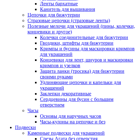
Ленты бархатные
Канитель для вышивания
Цепочки для бижутерии
Стразовые цепочки (стразовые ленты)
Полезные мелочи для украшений (пины, колечки,
концевики и другое)
Колечки соединительные для бижутерии
Гвоздики, штифты для бижутерии
Кримпы и бусины для маскировки кримпов
для украшений
Концевики для лент, шнуров и маскировки
кримпов и узелков
Защита ланки (тросика) для бижутерии
своими руками
Удлиняющие цепочки и капельки для
украшений
Заклепки декоративные
Сердцевины для бусин с большим
отверстием
Часы
Основы для наручных часов
Часы-кулоны на цепочке и без
Подвески
Каменные подвески для украшений
Срезы Агата без отверстия