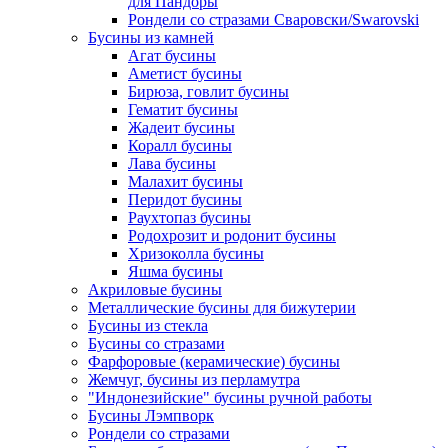
для Пандоры
Рондели со стразами Сваровски/Swarovski
Бусины из камней
Агат бусины
Аметист бусины
Бирюза, говлит бусины
Гематит бусины
Жадеит бусины
Коралл бусины
Лава бусины
Малахит бусины
Перидот бусины
Раухтопаз бусины
Родохрозит и родонит бусины
Хризоколла бусины
Яшма бусины
Акриловые бусины
Металлические бусины для бижутерии
Бусины из стекла
Бусины со стразами
Фарфоровые (керамические) бусины
Жемчуг, бусины из перламутра
"Индонезийские" бусины ручной работы
Бусины Лэмпворк
Рондели со стразами