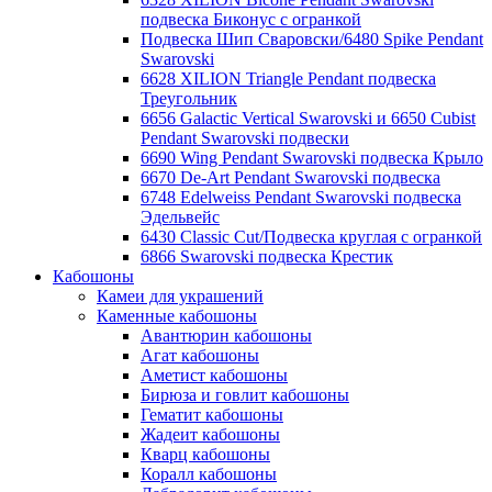
подвеска Биконус c огранкой
Подвеска Шип Сваровски/6480 Spike Pendant
Swarovski
6628 XILION Triangle Pendant подвеска
Треугольник
6656 Galactic Vertical Swarovski и 6650 Cubist
Pendant Swarovski подвески
6690 Wing Pendant Swarovski подвеска Крыло
6670 De-Art Pendant Swarovski подвеска
6748 Edelweiss Pendant Swarovski подвеска
Эдельвейс
6430 Classic Cut/Подвеска круглая с огранкой
6866 Swarovski подвеска Крестик
Кабошоны
Камеи для украшений
Каменные кабошоны
Авантюрин кабошоны
Агат кабошоны
Аметист кабошоны
Бирюза и говлит кабошоны
Гематит кабошоны
Жадеит кабошоны
Кварц кабошоны
Коралл кабошоны