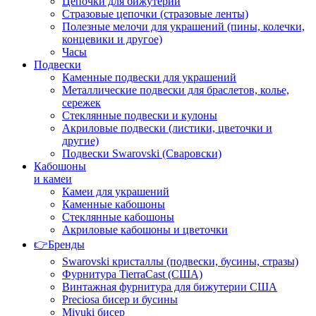
Цепочки для бижутерии
Стразовые цепочки (стразовые ленты)
Полезные мелочи для украшений (пины, колечки,
концевики и другое)
Часы
Подвески
Каменные подвески для украшений
Металлические подвески для браслетов, колье,
сережек
Стеклянные подвески и кулоны
Акриловые подвески (листики, цветочки и
другие)
Подвески Swarovski (Сваровски)
Кабошоны
и камеи
Камеи для украшений
Каменные кабошоны
Стеклянные кабошоны
Акриловые кабошоны и цветочки
👉Бренды
Swarovski кристаллы (подвески, бусины, стразы)
Фурнитура TierraCast (США)
Винтажная фурнитура для бижутерии США
Preciosa бисер и бусины
Miyuki бисер