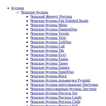
Бусины
Чешские бусины
Чешский Жемчуг Preciosa
Чешские бусины Fire Polished Beads
Чешские бусины Микс
Чешские бусины DiamonDuo
Чешские бусины Vexolo
Чешские бусины Trios
Чешские бусины ZoliDuo
Чешские бусины Cali
Чешские бусины Tile
Чешские бусины Es-O
Чешские бусины Emma
Чешские бусины Tango
Чешские бусины Dagger
Чешские бусины SuperDuo
Чешские бусины Brick
Чешские бусины пирамидки Pyramid
Чешские бусины прессованные Цветочки
Чешские прессованные бусины Листики
Чешские бусины Preciosa Tee
Чешские бусины Preciosa Candy
Чешские бусины Preciosa Chilli
Чешские бусины Preciosa Hill