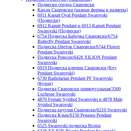
Подвески сердца Сваровски
Капли Сваровски (разные формы и размеры)
6911 Kaputt Oval Pendant Swarovski
(Подвески)
6912 Kaputt Pendant и 6913 Kaputt Pendant
Swarovski (Подвески)
6754 Подвеска Бабочка Сваровски/6754
Butterfly Pendant Swarovski
Подвеска Цветок Сваровски/6744 Flower
Pendant Swarovski
Подвеска Риволи/6428 XILION Pendant
Swarovski
6919 Подвеска ключик Сваровски (Key
Pendant Swarovski)
6730 Radiolarian Pendant PF Swarovski
(Кулон)
Подвеска Сваровски прямоугольная/3500
Lochrose Swarovski
4876 Female Symbol Swarovski и 4878 Male
Symbol Swarovski
Подвеска круглая Сваровски/6210 Swarovski
Подвеска Клык/6150 Pegasus Pendant
Swarovski
6525 Swarovski подвеска Волна
6328 XILION Bicone Pendant Swarovski