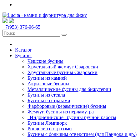
+7(953) 376-96-65
Каталог
Бусины
Чешские бусины
Хрустальный жемчуг Сваровски
Хрустальные бусины Сваровски
Бусины из камней
Акриловые бусины
Металлические бусины для бижутерии
Бусины из стекла
Бусины со стразами
Фарфоровые (керамические) бусины
Жемчуг, бусины из перламутра
"Индонезийские" бусины ручной работы
Бусины Лэмпворк
Рондели со стразами
Бусины с большим отверстием (для Пандора и др.)