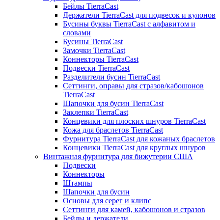
Бейлы TierraCast
Держатели TierraCast для подвесок и кулонов
Бусины буквы TierraCast с алфавитом и
словами
Бусины TierraCast
Замочки TierraCast
Коннекторы TierraCast
Подвески TierraCast
Разделители бусин TierraCast
Сеттинги, оправы для стразов/кабошонов
TierraCast
Шапочки для бусин TierraCast
Заклепки TierraCast
Концевики для плоских шнуров TierraCast
Кожа для браслетов TierraCast
Фурнитура TierraCast для кожаных браслетов
Концевики TierraCast для круглых шнуров
Винтажная фурнитура для бижутерии США
Подвески
Коннекторы
Штампы
Шапочки для бусин
Основы для серег и клипс
Сеттинги для камей, кабошонов и стразов
Бейлы и держатели