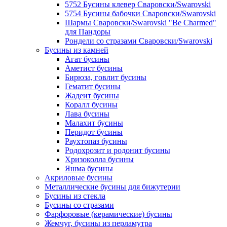
5752 Бусины клевер Сваровски/Swarovski
5754 Бусины бабочки Сваровски/Swarovski
Шармы Сваровски/Swarovski "Be Charmed"
для Пандоры
Рондели со стразами Сваровски/Swarovski
Бусины из камней
Агат бусины
Аметист бусины
Бирюза, говлит бусины
Гематит бусины
Жадеит бусины
Коралл бусины
Лава бусины
Малахит бусины
Перидот бусины
Раухтопаз бусины
Родохрозит и родонит бусины
Хризоколла бусины
Яшма бусины
Акриловые бусины
Металлические бусины для бижутерии
Бусины из стекла
Бусины со стразами
Фарфоровые (керамические) бусины
Жемчуг, бусины из перламутра