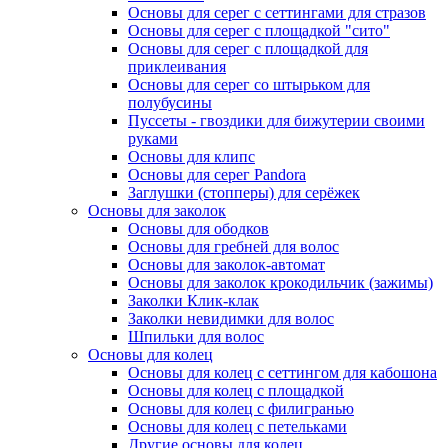
Основы для серег с сеттингами для стразов
Основы для серег с площадкой "сито"
Основы для серег с площадкой для
приклеивания
Основы для серег со штырьком для
полубусины
Пуссеты - гвоздики для бижутерии своими
руками
Основы для клипс
Основы для серег Pandora
Заглушки (стопперы) для серёжек
Основы для заколок
Основы для ободков
Основы для гребней для волос
Основы для заколок-автомат
Основы для заколок крокодильчик (зажимы)
Заколки Клик-клак
Заколки невидимки для волос
Шпильки для волос
Основы для колец
Основы для колец с сеттингом для кабошона
Основы для колец с площадкой
Основы для колец с филигранью
Основы для колец с петельками
Другие основы для колец