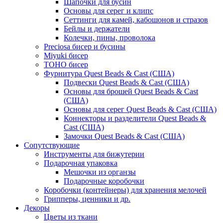
Шапочки для бусин
Основы для серег и клипс
Сеттинги для камей, кабошонов и стразов
Бейлы и держатели
Колечки, пины, проволока
Preciosa бисер и бусины
Miyuki бисер
TOHO бисер
Фурнитура Quest Beads & Cast (США)
Подвески Quest Beads & Cast (США)
Основы для брошей Quest Beads & Cast
(США)
Основы для серег Quest Beads & Cast (США)
Коннекторы и разделители Quest Beads &
Cast (США)
Замочки Quest Beads & Cast (США)
Сопутствующие
Инструменты для бижутерии
Подарочная упаковка
Мешочки из органзы
Подарочные коробочки
Коробочки (контейнеры) для хранения мелочей
Грипперы, ценники и др.
Декоры
Цветы из ткани