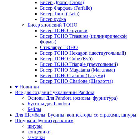
Бисер Дропс (Drops)
Бисер Фарфаль (Farfalle)
Бисер Твин (Twin)
Бисер рубка
Бисер японский TOHO
Бисер TOHO круглый
Бисер TOHO Treasures (цилиндрической
формы)
Стеклярус TOHO
Бисер TOHO Hexagon (шестиугольный)
Бисер TOHO Cube (Куб)
Бисер TOHO Triangle (треугольный)
Бисер TOHO Magatama (Магатама)
Бисер TOHO Takumi (Такуми)
Бисер TOHO Charlotte (Шарлотта)
♥ Новинки
Все для создания украшений Pandora
Основы Для Pandora (основы, фурнитура)
Бусины для Pandora
Бейлы
Для Шамбалы: Бусины, коннекторы со стразами, шнуры
Шнуры и фурнитура к ним
шнуры
концевики
замочки