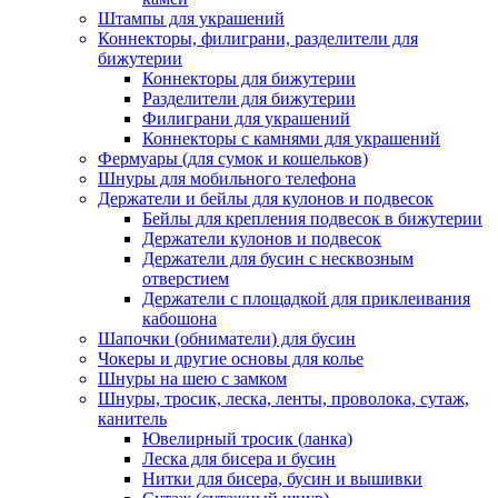
Штампы для украшений
Коннекторы, филиграни, разделители для
бижутерии
Коннекторы для бижутерии
Разделители для бижутерии
Филиграни для украшений
Коннекторы с камнями для украшений
Фермуары (для сумок и кошельков)
Шнуры для мобильного телефона
Держатели и бейлы для кулонов и подвесок
Бейлы для крепления подвесок в бижутерии
Держатели кулонов и подвесок
Держатели для бусин с несквозным
отверстием
Держатели с площадкой для приклеивания
кабошона
Шапочки (обниматели) для бусин
Чокеры и другие основы для колье
Шнуры на шею с замком
Шнуры, тросик, леска, ленты, проволока, сутаж,
канитель
Ювелирный тросик (ланка)
Леска для бисера и бусин
Нитки для бисера, бусин и вышивки