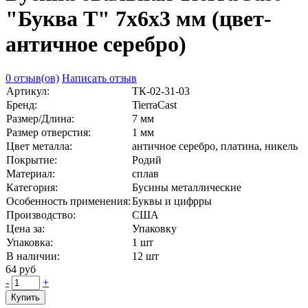
"Буква T" 7х6х3 мм (цвет-
античное серебро)
0 отзыв(ов)
Написать отзыв
Артикул:
ТК-02-31-03
Бренд:
TierraCast
Размер/Длина:
7 мм
Размер отверстия:
1 мм
Цвет металла:
античное серебро, платина, никель
Покрытие:
Родий
Материал:
сплав
Категория:
Бусины металлические
Особенность применения:
Буквы и цифрры
Производство:
США
Цена за:
Упаковку
Упаковка:
1 шт
В наличии:
12
шт
64 руб
-
+
Купить