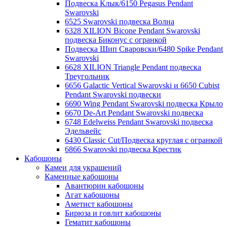
Подвеска Клык/6150 Pegasus Pendant
Swarovski
6525 Swarovski подвеска Волна
6328 XILION Bicone Pendant Swarovski
подвеска Биконус c огранкой
Подвеска Шип Сваровски/6480 Spike Pendant
Swarovski
6628 XILION Triangle Pendant подвеска
Треугольник
6656 Galactic Vertical Swarovski и 6650 Cubist
Pendant Swarovski подвески
6690 Wing Pendant Swarovski подвеска Крыло
6670 De-Art Pendant Swarovski подвеска
6748 Edelweiss Pendant Swarovski подвеска
Эдельвейс
6430 Classic Cut/Подвеска круглая с огранкой
6866 Swarovski подвеска Крестик
Кабошоны
Камеи для украшений
Каменные кабошоны
Авантюрин кабошоны
Агат кабошоны
Аметист кабошоны
Бирюза и говлит кабошоны
Гематит кабошоны