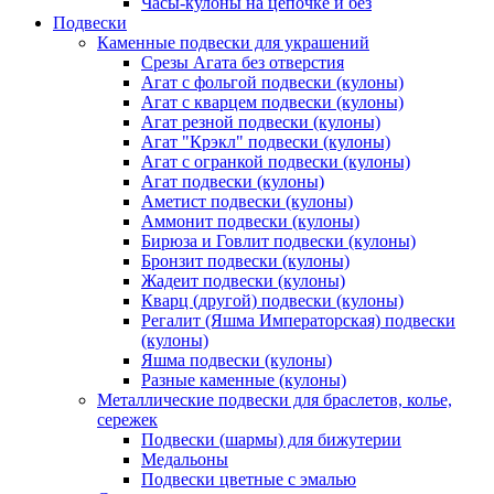
Часы-кулоны на цепочке и без
Подвески
Каменные подвески для украшений
Срезы Агата без отверстия
Агат с фольгой подвески (кулоны)
Агат с кварцем подвески (кулоны)
Агат резной подвески (кулоны)
Агат "Крэкл" подвески (кулоны)
Агат с огранкой подвески (кулоны)
Агат подвески (кулоны)
Аметист подвески (кулоны)
Аммонит подвески (кулоны)
Бирюза и Говлит подвески (кулоны)
Бронзит подвески (кулоны)
Жадеит подвески (кулоны)
Кварц (другой) подвески (кулоны)
Регалит (Яшма Императорская) подвески
(кулоны)
Яшма подвески (кулоны)
Разные каменные (кулоны)
Металлические подвески для браслетов, колье,
сережек
Подвески (шармы) для бижутерии
Медальоны
Подвески цветные с эмалью