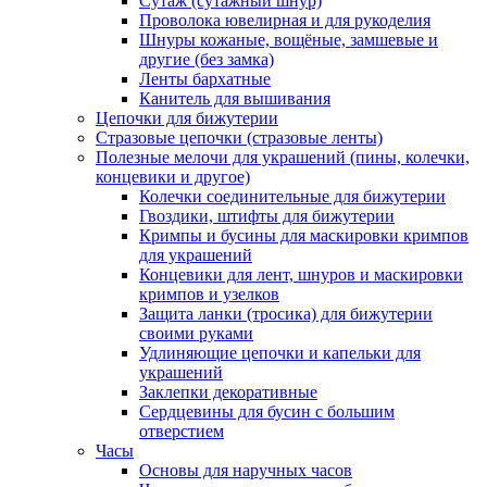
Сутаж (сутажный шнур)
Проволока ювелирная и для рукоделия
Шнуры кожаные, вощёные, замшевые и
другие (без замка)
Ленты бархатные
Канитель для вышивания
Цепочки для бижутерии
Стразовые цепочки (стразовые ленты)
Полезные мелочи для украшений (пины, колечки,
концевики и другое)
Колечки соединительные для бижутерии
Гвоздики, штифты для бижутерии
Кримпы и бусины для маскировки кримпов
для украшений
Концевики для лент, шнуров и маскировки
кримпов и узелков
Защита ланки (тросика) для бижутерии
своими руками
Удлиняющие цепочки и капельки для
украшений
Заклепки декоративные
Сердцевины для бусин с большим
отверстием
Часы
Основы для наручных часов