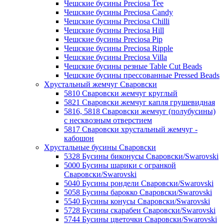
Чешские бусины Preciosa Tee
Чешские бусины Preciosa Candy
Чешские бусины Preciosa Chilli
Чешские бусины Preciosa Hill
Чешские бусины Preciosa Pip
Чешские бусины Preciosa Ripple
Чешские бусины Preciosa Villa
Чешские бусины резные Table Cut Beads
Чешские бусины прессованные Pressed Beads
Хрустальный жемчуг Сваровски
5810 Сваровски жемчуг круглый
5821 Сваровски жемчуг капля грушевидная
5816, 5818 Сваровски жемчуг (полубусины)
с несквозным отверстием
5817 Сваровски хрустальный жемчуг -
кабошон
Хрустальные бусины Сваровски
5328 Бусины биконусы Сваровски/Swarovski
5000 Бусины шарики с огранкой
Сваровски/Swarovski
5040 Бусины рондели Сваровски/Swarovski
5058 Бусины барокко Сваровски/Swarovski
5540 Бусины конусы Сваровски/Swarovski
5728 Бусины скарабеи Сваровски/Swarovski
5744 Бусины цветочки Сваровски/Swarovski