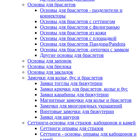
Основы для браслетов
Основы для браслетов - разделители и
коннекторы
Основы для браслетов с сеттингом
Основы для браслетов с филигранью
Основы для браслетов из кожи
Основы для браслетов с площадкой
Основы для браслетов Пандора/Pandora
Основы для браслетов -цепочки с замком
Другие основы для браслетов
Основы для запонок
Основы для брелока
Основы для закладок
Замочки для колье, бус и браслетов
Замки тогглы для бижутерии
Замки крючки для браслетов, колье и бус
Замки карабины для бижутерии
Магнитные замочки для колье и браслетов
Замочки для многорядных украшений
Винтовые замочки для бижутерии
Замки для шнуров
Сеттинги-основы для стразов, кабошонов и камей
Сеттинги оправы для стразов
Сеттинги - основы, оправы для кабошонов и
камей