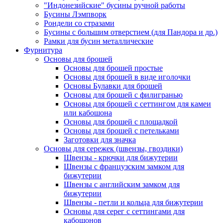
"Индонезийские" бусины ручной работы
Бусины Лэмпворк
Рондели со стразами
Бусины с большим отверстием (для Пандора и др.)
Рамки для бусин металлические
Фурнитура
Основы для брошей
Основы для брошей простые
Основы для брошей в виде иголочки
Основы Булавки для брошей
Основы для брошей с филигранью
Основы для брошей с сеттингом для камеи
или кабошона
Основы для брошей с площадкой
Основы для брошей с петельками
Заготовки для значка
Основы для сережек (швензы, гвоздики)
Швензы - крючки для бижутерии
Швензы с французским замком для
бижутерии
Швензы с английским замком для
бижутерии
Швензы - петли и кольца для бижутерии
Основы для серег с сеттингами для
кабошонов