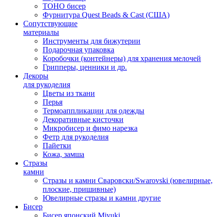
TOHO бисер
Фурнитура Quest Beads & Cast (США)
Сопутствующие
материалы
Инструменты для бижутерии
Подарочная упаковка
Коробочки (контейнеры) для хранения мелочей
Грипперы, ценники и др.
Декоры
для рукоделия
Цветы из ткани
Перья
Термоаппликации для одежды
Декоративные кисточки
Микробисер и фимо нарезка
Фетр для рукоделия
Пайетки
Кожа, замша
Стразы
камни
Стразы и камни Сваровски/Swarovski (ювелирные,
плоские, пришивные)
Ювелирные стразы и камни другие
Бисер
Бисер японский Miyuki