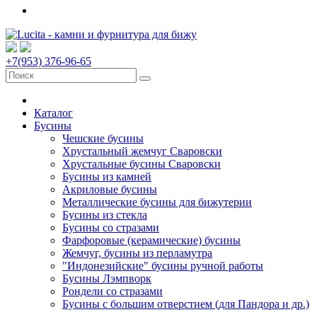
+7(953) 376-96-65
Каталог
Бусины
Чешские бусины
Хрустальный жемчуг Сваровски
Хрустальные бусины Сваровски
Бусины из камней
Акриловые бусины
Металлические бусины для бижутерии
Бусины из стекла
Бусины со стразами
Фарфоровые (керамические) бусины
Жемчуг, бусины из перламутра
"Индонезийские" бусины ручной работы
Бусины Лэмпворк
Рондели со стразами
Бусины с большим отверстием (для Пандора и др.)