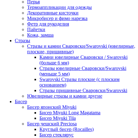
Перья
Термоаппликации для одежды
Декоративные кисточки
Микробисер и фимо нарезка
Фетр для рукоделия
Пайетки
Кожа, замша
Стразы
Стразы и камни Сваровски/Swarovski (ювелирные,
плоские, пришивные)
Камни ювелирные Сваровски / Swarovski
(больше 6 мм)
Стразы ювелирные Сваровски/Swarovski
(меньше 5 мм)
Swarovski Стразы плоские (с плоским
основанием)
Стразы пришивные Сваровски/Swarovski
Ювелирные стразы и камни другие
Бисер
Бисер японский Miyuki
Бисер Miyuki Long Magatama
Бисер Miyuki Tila
Бисер чешский Preciosa
Круглый бисер (Rocailles)
Бисер стеклярус