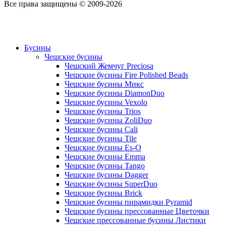
Все права защищены © 2009-2026
Бусины
Чешские бусины
Чешский Жемчуг Preciosa
Чешские бусины Fire Polished Beads
Чешские бусины Микс
Чешские бусины DiamonDuo
Чешские бусины Vexolo
Чешские бусины Trios
Чешские бусины ZoliDuo
Чешские бусины Cali
Чешские бусины Tile
Чешские бусины Es-O
Чешские бусины Emma
Чешские бусины Tango
Чешские бусины Dagger
Чешские бусины SuperDuo
Чешские бусины Brick
Чешские бусины пирамидки Pyramid
Чешские бусины прессованные Цветочки
Чешские прессованные бусины Листики