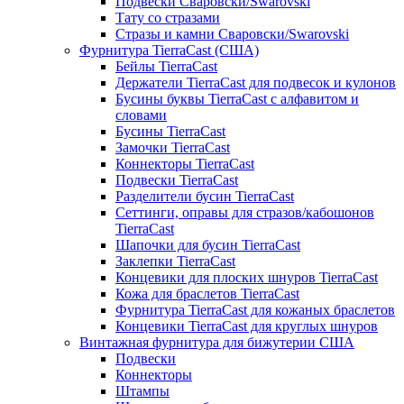
Подвески Сваровски/Swarovski
Тату со стразами
Стразы и камни Сваровски/Swarovski
Фурнитура TierraCast (США)
Бейлы TierraCast
Держатели TierraCast для подвесок и кулонов
Бусины буквы TierraCast с алфавитом и
словами
Бусины TierraCast
Замочки TierraCast
Коннекторы TierraCast
Подвески TierraCast
Разделители бусин TierraCast
Сеттинги, оправы для стразов/кабошонов
TierraCast
Шапочки для бусин TierraCast
Заклепки TierraCast
Концевики для плоских шнуров TierraCast
Кожа для браслетов TierraCast
Фурнитура TierraCast для кожаных браслетов
Концевики TierraCast для круглых шнуров
Винтажная фурнитура для бижутерии США
Подвески
Коннекторы
Штампы