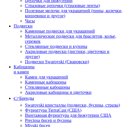
Цепочки для бижутерии
Стразовые цепочки (стразовые ленты)
Полезные мелочи для украшений (пины, колечки,
концевики и другое)
Часы
Подвески
Каменные подвески для украшений
Металлические подвески для браслетов, колье,
сережек
Стеклянные подвески и кулоны
Акриловые подвески (листики, цветочки и
другие)
Подвески Swarovski (Сваровски)
Кабошоны
и камеи
Камеи для украшений
Каменные кабошоны
Стеклянные кабошоны
Акриловые кабошоны и цветочки
👉Бренды
Swarovski кристаллы (подвески, бусины, стразы)
Фурнитура TierraCast (США)
Винтажная фурнитура для бижутерии США
Preciosa бисер и бусины
Miyuki бисер