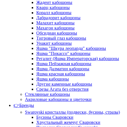
Жадеит кабошоны
Кварц кабошоны
Коралл кабошоны
Лабрадорит кабошоны
Малахит кабошоны
Махагон кабошоны
Обсидиан кабошоны
Тигровый глаз кабошоны
Унакит кабошоны
Яшма "Шкура леопарда" кабошоны
Яшма "Пикассо" кабошоны
Регалит (Яшма Императорская) кабошоны
Яшма Пейзажная кабошоны
Яшма Далматин кабошоны
Яшма красная кабошоны
Яшма кабошоны
Другие каменные кабошоны
Срезы Агата без отверстия
Стеклянные кабошоны
Акриловые кабошоны и цветочки
👉Бренды
Swarovski кристаллы (подвески, бусины, стразы)
Бусины Сваровски
Хрустальный жемчуг Сваровски