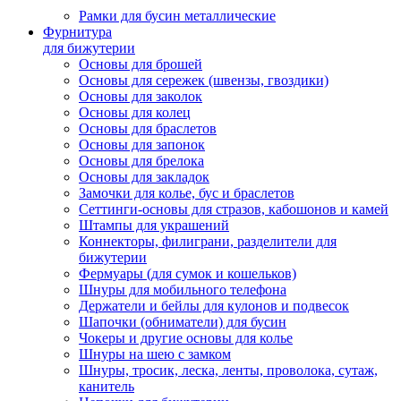
Рамки для бусин металлические
Фурнитура
для бижутерии
Основы для брошей
Основы для сережек (швензы, гвоздики)
Основы для заколок
Основы для колец
Основы для браслетов
Основы для запонок
Основы для брелока
Основы для закладок
Замочки для колье, бус и браслетов
Сеттинги-основы для стразов, кабошонов и камей
Штампы для украшений
Коннекторы, филиграни, разделители для
бижутерии
Фермуары (для сумок и кошельков)
Шнуры для мобильного телефона
Держатели и бейлы для кулонов и подвесок
Шапочки (обниматели) для бусин
Чокеры и другие основы для колье
Шнуры на шею с замком
Шнуры, тросик, леска, ленты, проволока, сутаж,
канитель