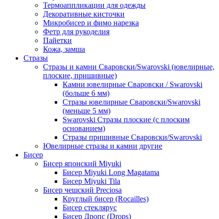
Термоаппликации для одежды
Декоративные кисточки
Микробисер и фимо нарезка
Фетр для рукоделия
Пайетки
Кожа, замша
Стразы
Стразы и камни Сваровски/Swarovski (ювелирные,
плоские, пришивные)
Камни ювелирные Сваровски / Swarovski
(больше 6 мм)
Стразы ювелирные Сваровски/Swarovski
(меньше 5 мм)
Swarovski Стразы плоские (с плоским
основанием)
Стразы пришивные Сваровски/Swarovski
Ювелирные стразы и камни другие
Бисер
Бисер японский Miyuki
Бисер Miyuki Long Magatama
Бисер Miyuki Tila
Бисер чешский Preciosa
Круглый бисер (Rocailles)
Бисер стеклярус
Бисер Дропс (Drops)