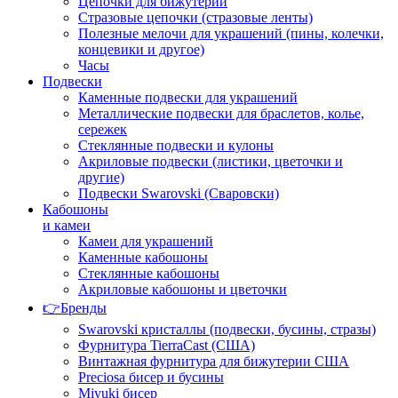
Цепочки для бижутерии
Стразовые цепочки (стразовые ленты)
Полезные мелочи для украшений (пины, колечки,
концевики и другое)
Часы
Подвески
Каменные подвески для украшений
Металлические подвески для браслетов, колье,
сережек
Стеклянные подвески и кулоны
Акриловые подвески (листики, цветочки и
другие)
Подвески Swarovski (Сваровски)
Кабошоны
и камеи
Камеи для украшений
Каменные кабошоны
Стеклянные кабошоны
Акриловые кабошоны и цветочки
👉Бренды
Swarovski кристаллы (подвески, бусины, стразы)
Фурнитура TierraCast (США)
Винтажная фурнитура для бижутерии США
Preciosa бисер и бусины
Miyuki бисер