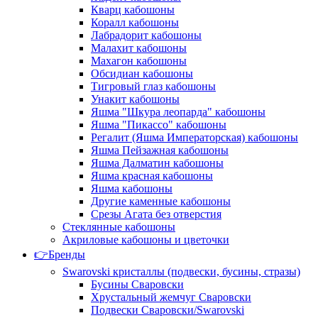
Кварц кабошоны
Коралл кабошоны
Лабрадорит кабошоны
Малахит кабошоны
Махагон кабошоны
Обсидиан кабошоны
Тигровый глаз кабошоны
Унакит кабошоны
Яшма "Шкура леопарда" кабошоны
Яшма "Пикассо" кабошоны
Регалит (Яшма Императорская) кабошоны
Яшма Пейзажная кабошоны
Яшма Далматин кабошоны
Яшма красная кабошоны
Яшма кабошоны
Другие каменные кабошоны
Срезы Агата без отверстия
Стеклянные кабошоны
Акриловые кабошоны и цветочки
👉Бренды
Swarovski кристаллы (подвески, бусины, стразы)
Бусины Сваровски
Хрустальный жемчуг Сваровски
Подвески Сваровски/Swarovski