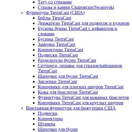
Тату со стразами
Стразы и камни Сваровски/Swarovski
Фурнитура TierraCast (США)
Бейлы TierraCast
Держатели TierraCast для подвесок и кулонов
Бусины буквы TierraCast с алфавитом и
словами
Бусины TierraCast
Замочки TierraCast
Коннекторы TierraCast
Подвески TierraCast
Разделители бусин TierraCast
Сеттинги, оправы для стразов/кабошонов
TierraCast
Шапочки для бусин TierraCast
Заклепки TierraCast
Концевики для плоских шнуров TierraCast
Кожа для браслетов TierraCast
Фурнитура TierraCast для кожаных браслетов
Концевики TierraCast для круглых шнуров
Винтажная фурнитура для бижутерии США
Подвески
Коннекторы
Штампы
Шапочки для бусин