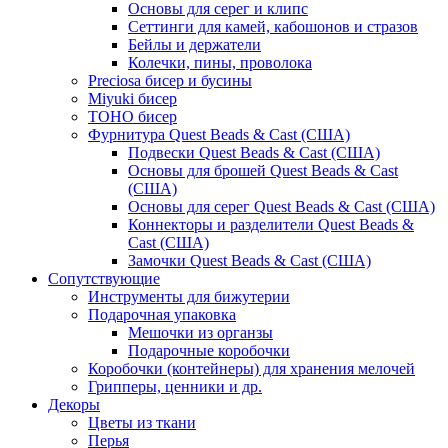
Основы для серег и клипс
Сеттинги для камей, кабошонов и стразов
Бейлы и держатели
Колечки, пины, проволока
Preciosa бисер и бусины
Miyuki бисер
TOHO бисер
Фурнитура Quest Beads & Cast (США)
Подвески Quest Beads & Cast (США)
Основы для брошей Quest Beads & Cast
(США)
Основы для серег Quest Beads & Cast (США)
Коннекторы и разделители Quest Beads &
Cast (США)
Замочки Quest Beads & Cast (США)
Сопутствующие
Инструменты для бижутерии
Подарочная упаковка
Мешочки из органзы
Подарочные коробочки
Коробочки (контейнеры) для хранения мелочей
Грипперы, ценники и др.
Декоры
Цветы из ткани
Перья