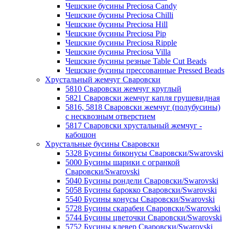
Чешские бусины Preciosa Candy
Чешские бусины Preciosa Chilli
Чешские бусины Preciosa Hill
Чешские бусины Preciosa Pip
Чешские бусины Preciosa Ripple
Чешские бусины Preciosa Villa
Чешские бусины резные Table Cut Beads
Чешские бусины прессованные Pressed Beads
Хрустальный жемчуг Сваровски
5810 Сваровски жемчуг круглый
5821 Сваровски жемчуг капля грушевидная
5816, 5818 Сваровски жемчуг (полубусины)
с несквозным отверстием
5817 Сваровски хрустальный жемчуг -
кабошон
Хрустальные бусины Сваровски
5328 Бусины биконусы Сваровски/Swarovski
5000 Бусины шарики с огранкой
Сваровски/Swarovski
5040 Бусины рондели Сваровски/Swarovski
5058 Бусины барокко Сваровски/Swarovski
5540 Бусины конусы Сваровски/Swarovski
5728 Бусины скарабеи Сваровски/Swarovski
5744 Бусины цветочки Сваровски/Swarovski
5752 Бусины клевер Сваровски/Swarovski