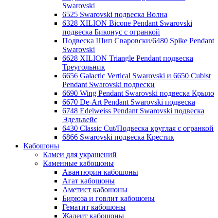
Swarovski
6525 Swarovski подвеска Волна
6328 XILION Bicone Pendant Swarovski
подвеска Биконус c огранкой
Подвеска Шип Сваровски/6480 Spike Pendant
Swarovski
6628 XILION Triangle Pendant подвеска
Треугольник
6656 Galactic Vertical Swarovski и 6650 Cubist
Pendant Swarovski подвески
6690 Wing Pendant Swarovski подвеска Крыло
6670 De-Art Pendant Swarovski подвеска
6748 Edelweiss Pendant Swarovski подвеска
Эдельвейс
6430 Classic Cut/Подвеска круглая с огранкой
6866 Swarovski подвеска Крестик
Кабошоны
Камеи для украшений
Каменные кабошоны
Авантюрин кабошоны
Агат кабошоны
Аметист кабошоны
Бирюза и говлит кабошоны
Гематит кабошоны
Жадеит кабошоны