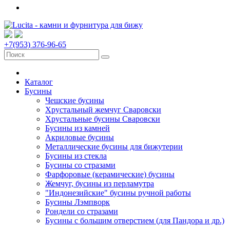
+7(953) 376-96-65
Каталог
Бусины
Чешские бусины
Хрустальный жемчуг Сваровски
Хрустальные бусины Сваровски
Бусины из камней
Акриловые бусины
Металлические бусины для бижутерии
Бусины из стекла
Бусины со стразами
Фарфоровые (керамические) бусины
Жемчуг, бусины из перламутра
"Индонезийские" бусины ручной работы
Бусины Лэмпворк
Рондели со стразами
Бусины с большим отверстием (для Пандора и др.)