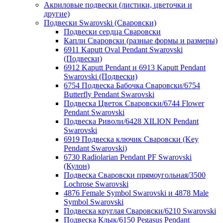
Акриловые подвески (листики, цветочки и
другие)
Подвески Swarovski (Сваровски)
Подвески сердца Сваровски
Капли Сваровски (разные формы и размеры)
6911 Kaputt Oval Pendant Swarovski
(Подвески)
6912 Kaputt Pendant и 6913 Kaputt Pendant
Swarovski (Подвески)
6754 Подвеска Бабочка Сваровски/6754
Butterfly Pendant Swarovski
Подвеска Цветок Сваровски/6744 Flower
Pendant Swarovski
Подвеска Риволи/6428 XILION Pendant
Swarovski
6919 Подвеска ключик Сваровски (Key
Pendant Swarovski)
6730 Radiolarian Pendant PF Swarovski
(Кулон)
Подвеска Сваровски прямоугольная/3500
Lochrose Swarovski
4876 Female Symbol Swarovski и 4878 Male
Symbol Swarovski
Подвеска круглая Сваровски/6210 Swarovski
Подвеска Клык/6150 Pegasus Pendant