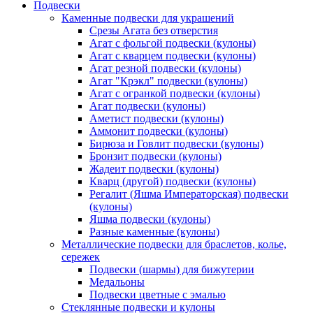
Подвески
Каменные подвески для украшений
Срезы Агата без отверстия
Агат с фольгой подвески (кулоны)
Агат с кварцем подвески (кулоны)
Агат резной подвески (кулоны)
Агат "Крэкл" подвески (кулоны)
Агат с огранкой подвески (кулоны)
Агат подвески (кулоны)
Аметист подвески (кулоны)
Аммонит подвески (кулоны)
Бирюза и Говлит подвески (кулоны)
Бронзит подвески (кулоны)
Жадеит подвески (кулоны)
Кварц (другой) подвески (кулоны)
Регалит (Яшма Императорская) подвески
(кулоны)
Яшма подвески (кулоны)
Разные каменные (кулоны)
Металлические подвески для браслетов, колье,
сережек
Подвески (шармы) для бижутерии
Медальоны
Подвески цветные с эмалью
Стеклянные подвески и кулоны