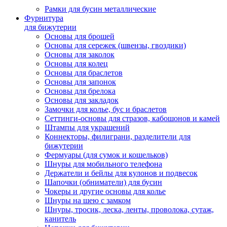
Рамки для бусин металлические
Фурнитура
для бижутерии
Основы для брошей
Основы для сережек (швензы, гвоздики)
Основы для заколок
Основы для колец
Основы для браслетов
Основы для запонок
Основы для брелока
Основы для закладок
Замочки для колье, бус и браслетов
Сеттинги-основы для стразов, кабошонов и камей
Штампы для украшений
Коннекторы, филиграни, разделители для
бижутерии
Фермуары (для сумок и кошельков)
Шнуры для мобильного телефона
Держатели и бейлы для кулонов и подвесок
Шапочки (обниматели) для бусин
Чокеры и другие основы для колье
Шнуры на шею с замком
Шнуры, тросик, леска, ленты, проволока, сутаж,
канитель