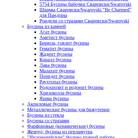
5754 Бусины бабочки Сваровски/Swarovski
Шармы Сваровски/Swarovski "Be Charmed"
для Пандоры
Рондели со стразами Сваровски/Swarovski
Бусины из камней
Агат бусины
Аметист бусины
Бирюза, говлит бусины
Гематит бусины
Жадеит бусины
Коралл бусины
Лава бусины
Малахит бусины
Перидот бусины
Раухтопаз бусины
Родохрозит и родонит бусины
Хризоколла бусины
Яшма бусины
Акриловые бусины
Металлические бусины для бижутерии
Бусины из стекла
Бусины со стразами
Фарфоровые (керамические) бусины
Жемчуг, бусины из перламутра
"Индонезийские" бусины ручной работы