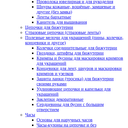
Проволока ювелирная и для рукоделия
Шнуры кожаные, вощёные, замшевые и
другие (без замка)
Ленты бархатные
Канитель для вышивания
Цепочки для бижутерии
Стразовые цепочки (стразовые ленты)
Полезные мелочи для украшений (пины, колечки,
концевики и другое)
Колечки соединительные для бижутерии
Гвоздики, штифты для бижутерии
Кримпы и бусины для маскировки кримпов
для украшений
Концевики для лент, шнуров и маскировки
кримпов и узелков
Защита ланки (тросика) для бижутерии
своими руками
Удлиняющие цепочки и капельки для
украшений
Заклепки декоративные
Сердцевины для бусин с большим
отверстием
Часы
Основы для наручных часов
Часы-кулоны на цепочке и без