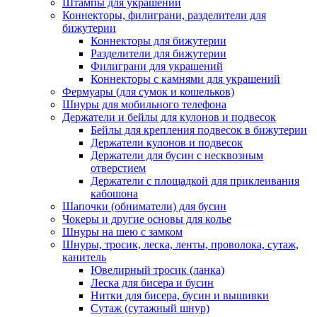
Штампы для украшений
Коннекторы, филиграни, разделители для
бижутерии
Коннекторы для бижутерии
Разделители для бижутерии
Филиграни для украшений
Коннекторы с камнями для украшений
Фермуары (для сумок и кошельков)
Шнуры для мобильного телефона
Держатели и бейлы для кулонов и подвесок
Бейлы для крепления подвесок в бижутерии
Держатели кулонов и подвесок
Держатели для бусин с несквозным
отверстием
Держатели с площадкой для приклеивания
кабошона
Шапочки (обниматели) для бусин
Чокеры и другие основы для колье
Шнуры на шею с замком
Шнуры, тросик, леска, ленты, проволока, сутаж,
канитель
Ювелирный тросик (ланка)
Леска для бисера и бусин
Нитки для бисера, бусин и вышивки
Сутаж (сутажный шнур)