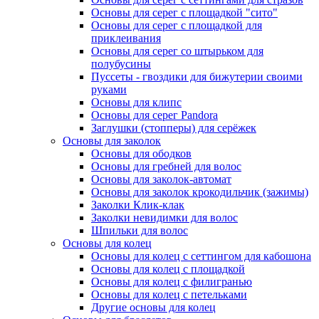
Основы для серег с площадкой "сито"
Основы для серег с площадкой для
приклеивания
Основы для серег со штырьком для
полубусины
Пуссеты - гвоздики для бижутерии своими
руками
Основы для клипс
Основы для серег Pandora
Заглушки (стопперы) для серёжек
Основы для заколок
Основы для ободков
Основы для гребней для волос
Основы для заколок-автомат
Основы для заколок крокодильчик (зажимы)
Заколки Клик-клак
Заколки невидимки для волос
Шпильки для волос
Основы для колец
Основы для колец с сеттингом для кабошона
Основы для колец с площадкой
Основы для колец с филигранью
Основы для колец с петельками
Другие основы для колец