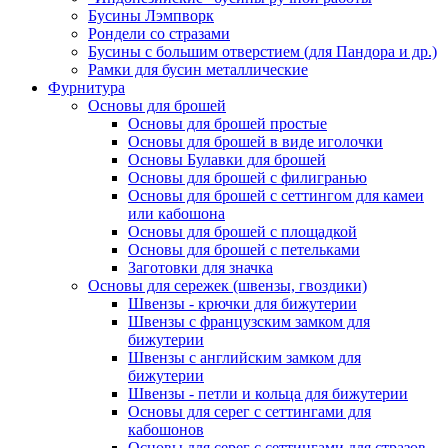
Бусины Лэмпворк
Рондели со стразами
Бусины с большим отверстием (для Пандора и др.)
Рамки для бусин металлические
Фурнитура
Основы для брошей
Основы для брошей простые
Основы для брошей в виде иголочки
Основы Булавки для брошей
Основы для брошей с филигранью
Основы для брошей с сеттингом для камеи
или кабошона
Основы для брошей с площадкой
Основы для брошей с петельками
Заготовки для значка
Основы для сережек (швензы, гвоздики)
Швензы - крючки для бижутерии
Швензы с французским замком для
бижутерии
Швензы с английским замком для
бижутерии
Швензы - петли и кольца для бижутерии
Основы для серег с сеттингами для
кабошонов
Основы для серег с сеттингами для стразов