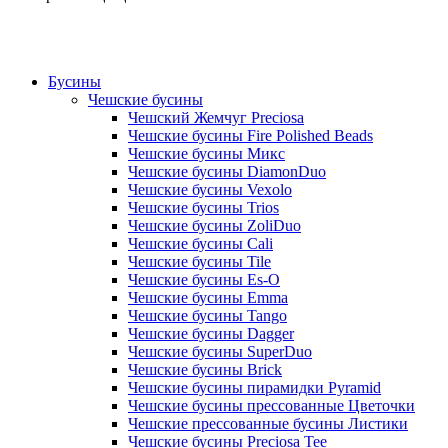
Бусины
Чешские бусины
Чешский Жемчуг Preciosa
Чешские бусины Fire Polished Beads
Чешские бусины Микс
Чешские бусины DiamonDuo
Чешские бусины Vexolo
Чешские бусины Trios
Чешские бусины ZoliDuo
Чешские бусины Cali
Чешские бусины Tile
Чешские бусины Es-O
Чешские бусины Emma
Чешские бусины Tango
Чешские бусины Dagger
Чешские бусины SuperDuo
Чешские бусины Brick
Чешские бусины пирамидки Pyramid
Чешские бусины прессованные Цветочки
Чешские прессованные бусины Листики
Чешские бусины Preciosa Tee