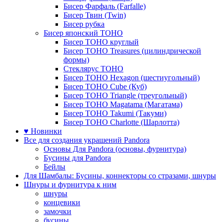
Бисер Фарфаль (Farfalle)
Бисер Твин (Twin)
Бисер рубка
Бисер японский TOHO
Бисер TOHO круглый
Бисер TOHO Treasures (цилиндрической
формы)
Стеклярус TOHO
Бисер TOHO Hexagon (шестиугольный)
Бисер TOHO Cube (Куб)
Бисер TOHO Triangle (треугольный)
Бисер TOHO Magatama (Магатама)
Бисер TOHO Takumi (Такуми)
Бисер TOHO Charlotte (Шарлотта)
♥ Новинки
Все для создания украшений Pandora
Основы Для Pandora (основы, фурнитура)
Бусины для Pandora
Бейлы
Для Шамбалы: Бусины, коннекторы со стразами, шнуры
Шнуры и фурнитура к ним
шнуры
концевики
замочки
бусины