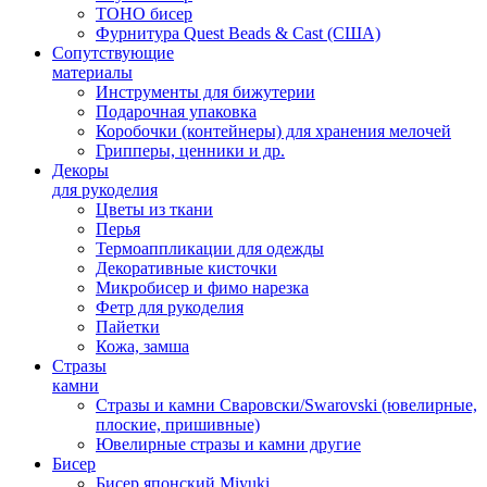
TOHO бисер
Фурнитура Quest Beads & Cast (США)
Сопутствующие
материалы
Инструменты для бижутерии
Подарочная упаковка
Коробочки (контейнеры) для хранения мелочей
Грипперы, ценники и др.
Декоры
для рукоделия
Цветы из ткани
Перья
Термоаппликации для одежды
Декоративные кисточки
Микробисер и фимо нарезка
Фетр для рукоделия
Пайетки
Кожа, замша
Стразы
камни
Стразы и камни Сваровски/Swarovski (ювелирные,
плоские, пришивные)
Ювелирные стразы и камни другие
Бисер
Бисер японский Miyuki