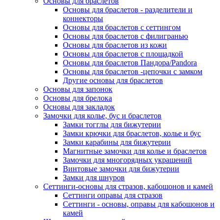
Основы для браслетов
Основы для браслетов - разделители и
коннекторы
Основы для браслетов с сеттингом
Основы для браслетов с филигранью
Основы для браслетов из кожи
Основы для браслетов с площадкой
Основы для браслетов Пандора/Pandora
Основы для браслетов -цепочки с замком
Другие основы для браслетов
Основы для запонок
Основы для брелока
Основы для закладок
Замочки для колье, бус и браслетов
Замки тогглы для бижутерии
Замки крючки для браслетов, колье и бус
Замки карабины для бижутерии
Магнитные замочки для колье и браслетов
Замочки для многорядных украшений
Винтовые замочки для бижутерии
Замки для шнуров
Сеттинги-основы для стразов, кабошонов и камей
Сеттинги оправы для стразов
Сеттинги - основы, оправы для кабошонов и
камей