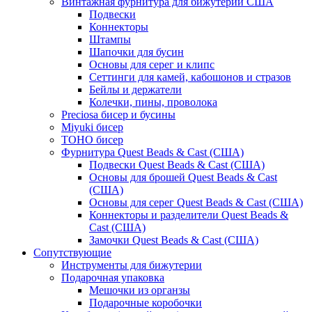
Винтажная фурнитура для бижутерии США
Подвески
Коннекторы
Штампы
Шапочки для бусин
Основы для серег и клипс
Сеттинги для камей, кабошонов и стразов
Бейлы и держатели
Колечки, пины, проволока
Preciosa бисер и бусины
Miyuki бисер
TOHO бисер
Фурнитура Quest Beads & Cast (США)
Подвески Quest Beads & Cast (США)
Основы для брошей Quest Beads & Cast
(США)
Основы для серег Quest Beads & Cast (США)
Коннекторы и разделители Quest Beads &
Cast (США)
Замочки Quest Beads & Cast (США)
Сопутствующие
Инструменты для бижутерии
Подарочная упаковка
Мешочки из органзы
Подарочные коробочки