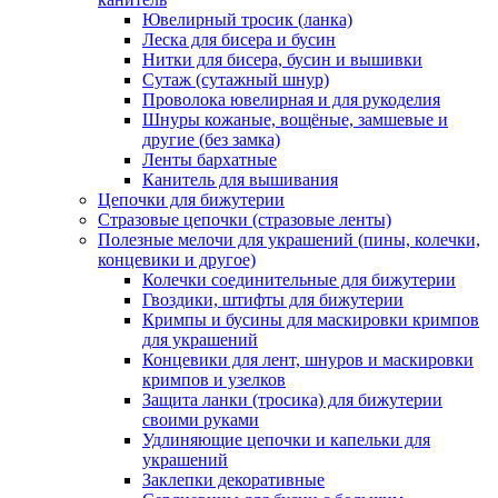
Ювелирный тросик (ланка)
Леска для бисера и бусин
Нитки для бисера, бусин и вышивки
Сутаж (сутажный шнур)
Проволока ювелирная и для рукоделия
Шнуры кожаные, вощёные, замшевые и
другие (без замка)
Ленты бархатные
Канитель для вышивания
Цепочки для бижутерии
Стразовые цепочки (стразовые ленты)
Полезные мелочи для украшений (пины, колечки,
концевики и другое)
Колечки соединительные для бижутерии
Гвоздики, штифты для бижутерии
Кримпы и бусины для маскировки кримпов
для украшений
Концевики для лент, шнуров и маскировки
кримпов и узелков
Защита ланки (тросика) для бижутерии
своими руками
Удлиняющие цепочки и капельки для
украшений
Заклепки декоративные