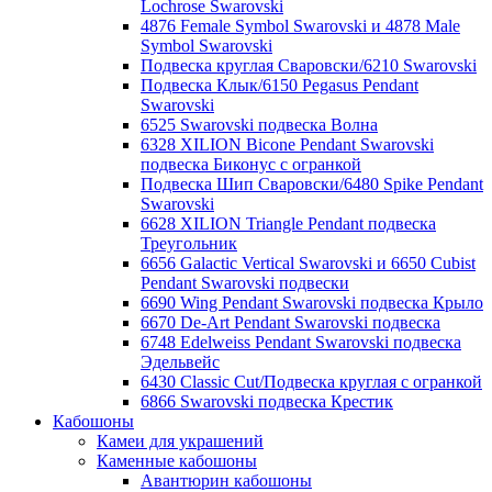
Lochrose Swarovski
4876 Female Symbol Swarovski и 4878 Male
Symbol Swarovski
Подвеска круглая Сваровски/6210 Swarovski
Подвеска Клык/6150 Pegasus Pendant
Swarovski
6525 Swarovski подвеска Волна
6328 XILION Bicone Pendant Swarovski
подвеска Биконус c огранкой
Подвеска Шип Сваровски/6480 Spike Pendant
Swarovski
6628 XILION Triangle Pendant подвеска
Треугольник
6656 Galactic Vertical Swarovski и 6650 Cubist
Pendant Swarovski подвески
6690 Wing Pendant Swarovski подвеска Крыло
6670 De-Art Pendant Swarovski подвеска
6748 Edelweiss Pendant Swarovski подвеска
Эдельвейс
6430 Classic Cut/Подвеска круглая с огранкой
6866 Swarovski подвеска Крестик
Кабошоны
Камеи для украшений
Каменные кабошоны
Авантюрин кабошоны