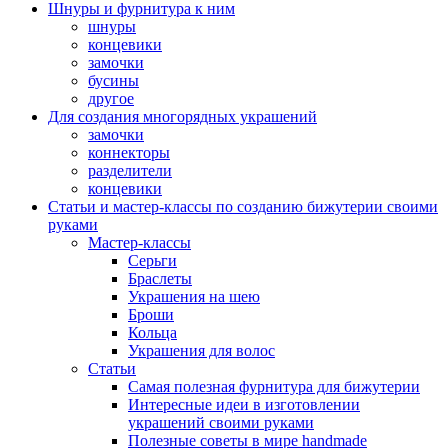
Шнуры и фурнитура к ним
шнуры
концевики
замочки
бусины
другое
Для создания многорядных украшений
замочки
коннекторы
разделители
концевики
Статьи и мастер-классы по созданию бижутерии своими
руками
Мастер-классы
Серьги
Браслеты
Украшения на шею
Броши
Кольца
Украшения для волос
Статьи
Самая полезная фурнитура для бижутерии
Интересные идеи в изготовлении
украшений своими руками
Полезные советы в мире handmade