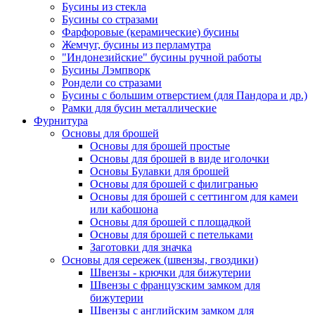
Бусины из стекла
Бусины со стразами
Фарфоровые (керамические) бусины
Жемчуг, бусины из перламутра
"Индонезийские" бусины ручной работы
Бусины Лэмпворк
Рондели со стразами
Бусины с большим отверстием (для Пандора и др.)
Рамки для бусин металлические
Фурнитура
Основы для брошей
Основы для брошей простые
Основы для брошей в виде иголочки
Основы Булавки для брошей
Основы для брошей с филигранью
Основы для брошей с сеттингом для камеи
или кабошона
Основы для брошей с площадкой
Основы для брошей с петельками
Заготовки для значка
Основы для сережек (швензы, гвоздики)
Швензы - крючки для бижутерии
Швензы с французским замком для
бижутерии
Швензы с английским замком для