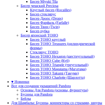
Бисер Miyuki Tila
Бисер чешский Preciosa
Круглый бисер (Rocailles)
Бисер стеклярус
Бисер Дропс (Drops)
Бисер Фарфаль (Farfalle)
Бисер Твин (Twin)
Бисер рубка
Бисер японский TOHO
Бисер TOHO круглый
Бисер TOHO Treasures (цилиндрической
формы)
Стеклярус TOHO
Бисер TOHO Hexagon (шестиугольный)
Бисер TOHO Cube (Куб)
Бисер TOHO Triangle (треугольный)
Бисер TOHO Magatama (Магатама)
Бисер TOHO Takumi (Такуми)
Бисер TOHO Charlotte (Шарлотта)
♥ Новинки
Все для создания украшений Pandora
Основы Для Pandora (основы, фурнитура)
Бусины для Pandora
Бейлы
Для Шамбалы: Бусины, коннекторы со стразами, шнуры