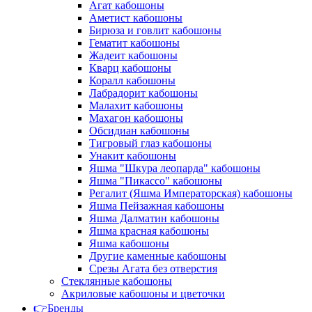
Агат кабошоны
Аметист кабошоны
Бирюза и говлит кабошоны
Гематит кабошоны
Жадеит кабошоны
Кварц кабошоны
Коралл кабошоны
Лабрадорит кабошоны
Малахит кабошоны
Махагон кабошоны
Обсидиан кабошоны
Тигровый глаз кабошоны
Унакит кабошоны
Яшма "Шкура леопарда" кабошоны
Яшма "Пикассо" кабошоны
Регалит (Яшма Императорская) кабошоны
Яшма Пейзажная кабошоны
Яшма Далматин кабошоны
Яшма красная кабошоны
Яшма кабошоны
Другие каменные кабошоны
Срезы Агата без отверстия
Стеклянные кабошоны
Акриловые кабошоны и цветочки
👉Бренды