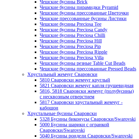
Чешские бусины Brick
Чешские бусины пирамидки Pyramid
Чешские бусины прессованные Цветочки
Чешские прессованные бусины Листики
Чешские бусины Preciosa Tee
Чешские бусины Preciosa Candy
Чешские бусины Preciosa Chilli
Чешские бусины Preciosa Hill
Чешские бусины Preciosa Pip
Чешские бусины Preciosa Ripple
Чешские бусины Preciosa Villa
Чешские бусины резные Table Cut Beads
Чешские бусины прессованные Pressed Beads
Хрустальный жемчуг Сваровски
5810 Сваровски жемчуг круглый
5821 Сваровски жемчуг капля грушевидная
5816, 5818 Сваровски жемчуг (полубусины)
с несквозным отверстием
5817 Сваровски хрустальный жемчуг -
кабошон
Хрустальные бусины Сваровски
5328 Бусины биконусы Сваровски/Swarovski
5000 Бусины шарики с огранкой
Сваровски/Swarovski
5040 Бусины рондели Сваровски/Swarovski