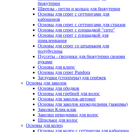
бижутерии
Швензы - петли и кольца для бижутерии
Основы для серег с сеттингами для
кабошонов
Основы для серег с сеттингами для стразов
Основы для серег с площадкой "сито"
Основы для серег с площадкой для
приклеивания
Основы для серег со штырьком для
полубусины
Пуссеты - гвоздики для бижутерии своими
руками
Основы для клипс
Основы для серег Pandora
Заглушки (стопперы) для серёжек
Основы для заколок
Основы для ободков
Основы для гребней для волос
Основы для заколок-автомат
Основы для заколок крокодильчик (зажимы)
Заколки Клик-клак
Заколки невидимки для волос
Шпильки для волос
Основы для колец
Основы для колец с сеттингом для кабошона