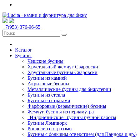
+7(953) 376-96-65
Каталог
Бусины
Чешские бусины
Хрустальный жемчуг Сваровски
Хрустальные бусины Сваровски
Бусины из камней
Акриловые бусины
Металлические бусины для бижутерии
Бусины из стекла
Бусины со стразами
Фарфоровые (керамические) бусины
Жемчуг, бусины из перламутра
"Индонезийские" бусины ручной работы
Бусины Лэмпворк
Рондели со стразами
Бусины с большим отверстием (для Пандора и др.)