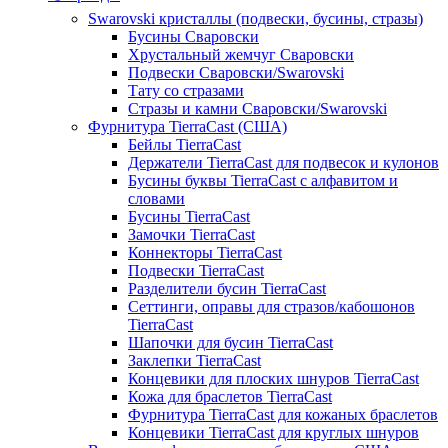
Swarovski кристаллы (подвески, бусины, стразы)
Бусины Сваровски
Хрустальный жемчуг Сваровски
Подвески Сваровски/Swarovski
Тату со стразами
Стразы и камни Сваровски/Swarovski
Фурнитура TierraCast (США)
Бейлы TierraCast
Держатели TierraCast для подвесок и кулонов
Бусины буквы TierraCast с алфавитом и
словами
Бусины TierraCast
Замочки TierraCast
Коннекторы TierraCast
Подвески TierraCast
Разделители бусин TierraCast
Сеттинги, оправы для стразов/кабошонов
TierraCast
Шапочки для бусин TierraCast
Заклепки TierraCast
Концевики для плоских шнуров TierraCast
Кожа для браслетов TierraCast
Фурнитура TierraCast для кожаных браслетов
Концевики TierraCast для круглых шнуров