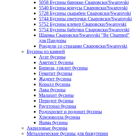
5058 Бусины барокко Сваровски/Swarovski
5540 Бусины конусы Сваровски/Swarovski
5728 Бусины скарабеи Сваровски/Swarovski
5744 Бусины цветочки Сваровски/Swarovski
5752 Бусины клевер Сваровски/Swarovski
5754 Бусины бабочки Сваровски/Swarovski
Шармы Сваровски/Swarovski "Be Charmed"
для Пандоры
Рондели со стразами Сваровски/Swarovski
Бусины из камней
Агат бусины
Аметист бусины
Бирюза, говлит бусины
Гематит бусины
Жадеит бусины
Коралл бусины
Лава бусины
Малахит бусины
Перидот бусины
Раухтопаз бусины
Родохрозит и родонит бусины
Хризоколла бусины
Яшма бусины
Акриловые бусины
Металлические бусины для бижутерии