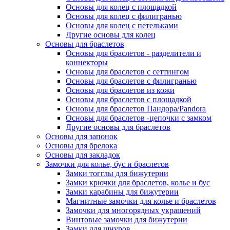
Основы для колец с площадкой
Основы для колец с филигранью
Основы для колец с петельками
Другие основы для колец
Основы для браслетов
Основы для браслетов - разделители и
коннекторы
Основы для браслетов с сеттингом
Основы для браслетов с филигранью
Основы для браслетов из кожи
Основы для браслетов с площадкой
Основы для браслетов Пандора/Pandora
Основы для браслетов -цепочки с замком
Другие основы для браслетов
Основы для запонок
Основы для брелока
Основы для закладок
Замочки для колье, бус и браслетов
Замки тогглы для бижутерии
Замки крючки для браслетов, колье и бус
Замки карабины для бижутерии
Магнитные замочки для колье и браслетов
Замочки для многорядных украшений
Винтовые замочки для бижутерии
Замки для шнуров