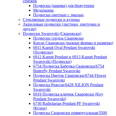
сережек
Подвески (шармы) для бижутерии
Медальоны
Подвески цветные с эмалью
Стеклянные подвески и кулоны
Акриловые подвески (листики, цветочки и
другие)
Подвески Swarovski (Сваровски)
Подвески сердца Сваровски
Капли Сваровски (разные формы и размеры)
6911 Kaputt Oval Pendant Swarovski
(Подвески)
6912 Kaputt Pendant и 6913 Kaputt Pendant
Swarovski (Подвески)
6754 Подвеска Бабочка Сваровски/6754
Butterfly Pendant Swarovski
Подвеска Цветок Сваровски/6744 Flower
Pendant Swarovski
Подвеска Риволи/6428 XILION Pendant
Swarovski
6919 Подвеска ключик Сваровски (Key
Pendant Swarovski)
6730 Radiolarian Pendant PF Swarovski
(Кулон)
Подвеска Сваровски прямоугольная/3500