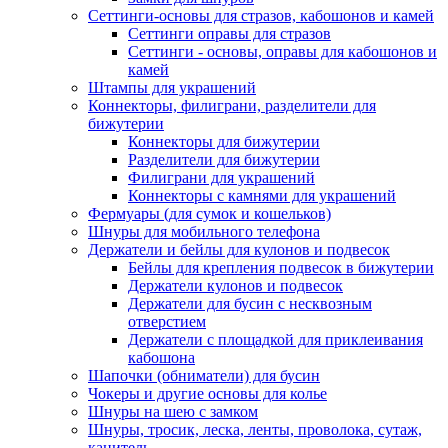
Сеттинги-основы для стразов, кабошонов и камей
Сеттинги оправы для стразов
Сеттинги - основы, оправы для кабошонов и
камей
Штампы для украшений
Коннекторы, филиграни, разделители для
бижутерии
Коннекторы для бижутерии
Разделители для бижутерии
Филиграни для украшений
Коннекторы с камнями для украшений
Фермуары (для сумок и кошельков)
Шнуры для мобильного телефона
Держатели и бейлы для кулонов и подвесок
Бейлы для крепления подвесок в бижутерии
Держатели кулонов и подвесок
Держатели для бусин с несквозным
отверстием
Держатели с площадкой для приклеивания
кабошона
Шапочки (обниматели) для бусин
Чокеры и другие основы для колье
Шнуры на шею с замком
Шнуры, тросик, леска, ленты, проволока, сутаж,
канитель