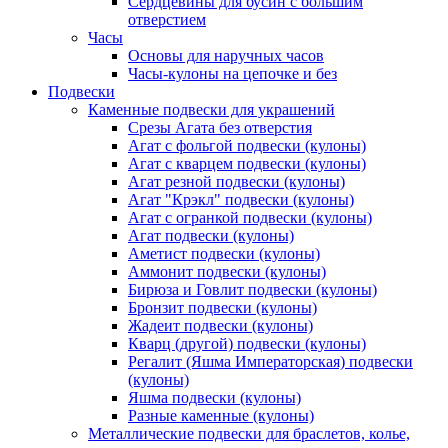
Сердцевины для бусин с большим
отверстием
Часы
Основы для наручных часов
Часы-кулоны на цепочке и без
Подвески
Каменные подвески для украшений
Срезы Агата без отверстия
Агат с фольгой подвески (кулоны)
Агат с кварцем подвески (кулоны)
Агат резной подвески (кулоны)
Агат "Крэкл" подвески (кулоны)
Агат с огранкой подвески (кулоны)
Агат подвески (кулоны)
Аметист подвески (кулоны)
Аммонит подвески (кулоны)
Бирюза и Говлит подвески (кулоны)
Бронзит подвески (кулоны)
Жадеит подвески (кулоны)
Кварц (другой) подвески (кулоны)
Регалит (Яшма Императорская) подвески
(кулоны)
Яшма подвески (кулоны)
Разные каменные (кулоны)
Металлические подвески для браслетов, колье,