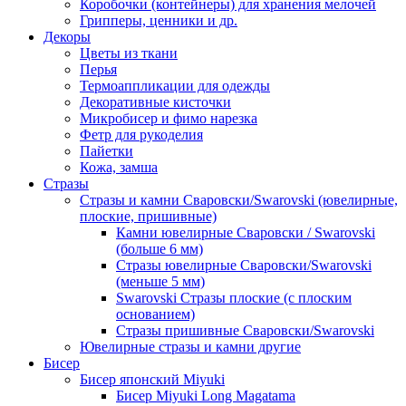
Коробочки (контейнеры) для хранения мелочей
Грипперы, ценники и др.
Декоры
Цветы из ткани
Перья
Термоаппликации для одежды
Декоративные кисточки
Микробисер и фимо нарезка
Фетр для рукоделия
Пайетки
Кожа, замша
Стразы
Стразы и камни Сваровски/Swarovski (ювелирные,
плоские, пришивные)
Камни ювелирные Сваровски / Swarovski
(больше 6 мм)
Стразы ювелирные Сваровски/Swarovski
(меньше 5 мм)
Swarovski Стразы плоские (с плоским
основанием)
Стразы пришивные Сваровски/Swarovski
Ювелирные стразы и камни другие
Бисер
Бисер японский Miyuki
Бисер Miyuki Long Magatama