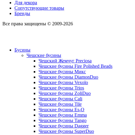
Для декора
Сопутствующие товары
Бренды
Все права защищены © 2009-2026
Бусины
Чешские бусины
Чешский Жемчуг Preciosa
Чешские бусины Fire Polished Beads
Чешские бусины Микс
Чешские бусины DiamonDuo
Чешские бусины Vexolo
Чешские бусины Trios
Чешские бусины ZoliDuo
Чешские бусины Cali
Чешские бусины Tile
Чешские бусины Es-O
Чешские бусины Emma
Чешские бусины Tango
Чешские бусины Dagger
Чешские бусины SuperDuo