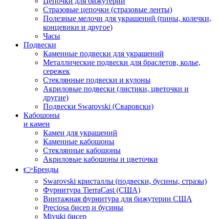
Цепочки для бижутерии
Стразовые цепочки (стразовые ленты)
Полезные мелочи для украшений (пины, колечки,
концевики и другое)
Часы
Подвески
Каменные подвески для украшений
Металлические подвески для браслетов, колье,
сережек
Стеклянные подвески и кулоны
Акриловые подвески (листики, цветочки и
другие)
Подвески Swarovski (Сваровски)
Кабошоны
и камеи
Камеи для украшений
Каменные кабошоны
Стеклянные кабошоны
Акриловые кабошоны и цветочки
👉Бренды
Swarovski кристаллы (подвески, бусины, стразы)
Фурнитура TierraCast (США)
Винтажная фурнитура для бижутерии США
Preciosa бисер и бусины
Miyuki бисер