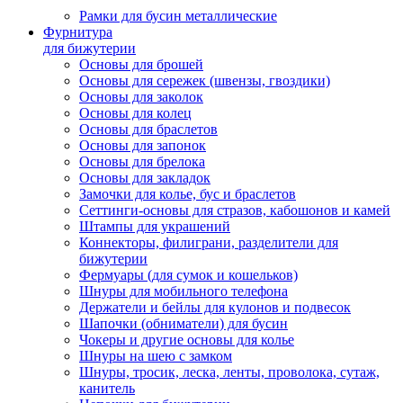
Рамки для бусин металлические
Фурнитура
для бижутерии
Основы для брошей
Основы для сережек (швензы, гвоздики)
Основы для заколок
Основы для колец
Основы для браслетов
Основы для запонок
Основы для брелока
Основы для закладок
Замочки для колье, бус и браслетов
Сеттинги-основы для стразов, кабошонов и камей
Штампы для украшений
Коннекторы, филиграни, разделители для
бижутерии
Фермуары (для сумок и кошельков)
Шнуры для мобильного телефона
Держатели и бейлы для кулонов и подвесок
Шапочки (обниматели) для бусин
Чокеры и другие основы для колье
Шнуры на шею с замком
Шнуры, тросик, леска, ленты, проволока, сутаж,
канитель