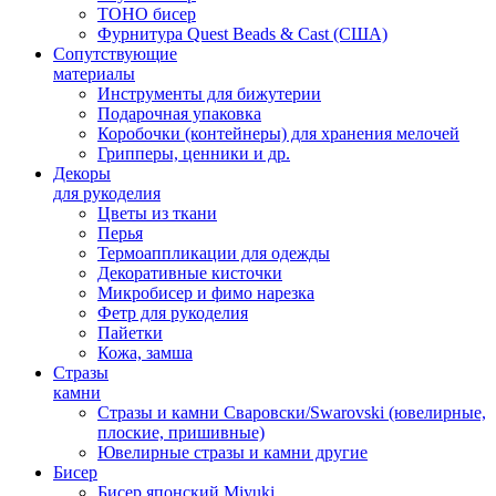
TOHO бисер
Фурнитура Quest Beads & Cast (США)
Сопутствующие
материалы
Инструменты для бижутерии
Подарочная упаковка
Коробочки (контейнеры) для хранения мелочей
Грипперы, ценники и др.
Декоры
для рукоделия
Цветы из ткани
Перья
Термоаппликации для одежды
Декоративные кисточки
Микробисер и фимо нарезка
Фетр для рукоделия
Пайетки
Кожа, замша
Стразы
камни
Стразы и камни Сваровски/Swarovski (ювелирные,
плоские, пришивные)
Ювелирные стразы и камни другие
Бисер
Бисер японский Miyuki