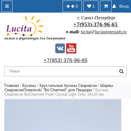
0
1
Вход
г. Санкт-Петербург
+7(953)-376-96-65
e-mail:
lucita@luciastonesspb.ru
+7(953) 376-96-65
Главная
/
Бусины
/
Хрустальные бусины Сваровски
/
Шармы
Сваровски/Swarovski "Be Charmed" для Пандоры
/ Бусина
Сваровски BeCharmed Pearl Crystal Light Grey 14х10 мм