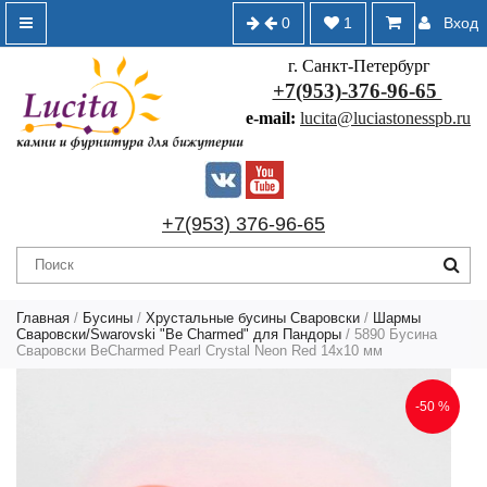
0
1
Вход
г. Санкт-Петербург
+7(953)-376-96-65
e-mail:
lucita@luciastonesspb.ru
+7(953) 376-96-65
Главная
/
Бусины
/
Хрустальные бусины Сваровски
/
Шармы
Сваровски/Swarovski "Be Charmed" для Пандоры
/ 5890 Бусина
Сваровски BeCharmed Pearl Crystal Neon Red 14х10 мм
-50 %