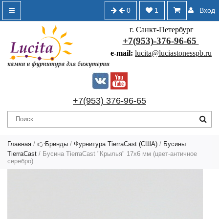
0
1
Вход
г. Санкт-Петербург
+7(953)-376-96-65
e-mail:
lucita@luciastonesspb.ru
+7(953) 376-96-65
Главная
/
👉Бренды
/
Фурнитура TierraCast (США)
/
Бусины
TierraCast
/ Бусина TierraCast "Крылья" 17х6 мм (цвет-античное
серебро)