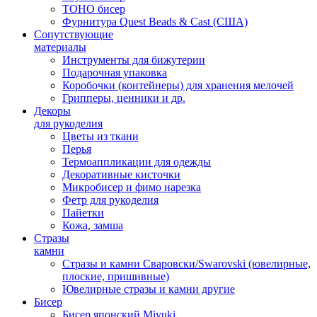
TOHO бисер
Фурнитура Quest Beads & Cast (США)
Сопутствующие
материалы
Инструменты для бижутерии
Подарочная упаковка
Коробочки (контейнеры) для хранения мелочей
Грипперы, ценники и др.
Декоры
для рукоделия
Цветы из ткани
Перья
Термоаппликации для одежды
Декоративные кисточки
Микробисер и фимо нарезка
Фетр для рукоделия
Пайетки
Кожа, замша
Стразы
камни
Стразы и камни Сваровски/Swarovski (ювелирные,
плоские, пришивные)
Ювелирные стразы и камни другие
Бисер
Бисер японский Miyuki