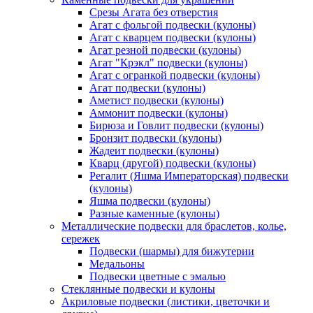
Срезы Агата без отверстия
Агат с фольгой подвески (кулоны)
Агат с кварцем подвески (кулоны)
Агат резной подвески (кулоны)
Агат "Крэкл" подвески (кулоны)
Агат с огранкой подвески (кулоны)
Агат подвески (кулоны)
Аметист подвески (кулоны)
Аммонит подвески (кулоны)
Бирюза и Говлит подвески (кулоны)
Бронзит подвески (кулоны)
Жадеит подвески (кулоны)
Кварц (другой) подвески (кулоны)
Регалит (Яшма Императорская) подвески
(кулоны)
Яшма подвески (кулоны)
Разные каменные (кулоны)
Металлические подвески для браслетов, колье,
сережек
Подвески (шармы) для бижутерии
Медальоны
Подвески цветные с эмалью
Стеклянные подвески и кулоны
Акриловые подвески (листики, цветочки и