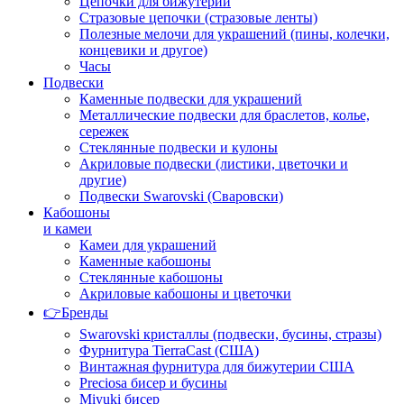
Цепочки для бижутерии
Стразовые цепочки (стразовые ленты)
Полезные мелочи для украшений (пины, колечки,
концевики и другое)
Часы
Подвески
Каменные подвески для украшений
Металлические подвески для браслетов, колье,
сережек
Стеклянные подвески и кулоны
Акриловые подвески (листики, цветочки и
другие)
Подвески Swarovski (Сваровски)
Кабошоны
и камеи
Камеи для украшений
Каменные кабошоны
Стеклянные кабошоны
Акриловые кабошоны и цветочки
👉Бренды
Swarovski кристаллы (подвески, бусины, стразы)
Фурнитура TierraCast (США)
Винтажная фурнитура для бижутерии США
Preciosa бисер и бусины
Miyuki бисер