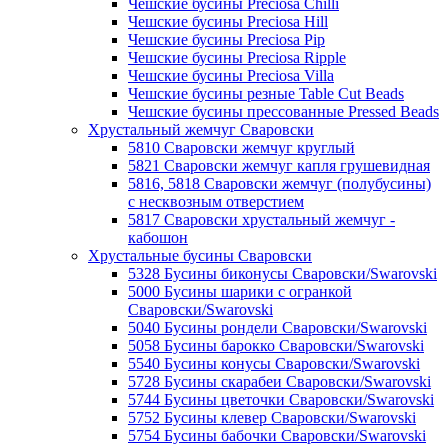
Чешские бусины Preciosa Chilli
Чешские бусины Preciosa Hill
Чешские бусины Preciosa Pip
Чешские бусины Preciosa Ripple
Чешские бусины Preciosa Villa
Чешские бусины резные Table Cut Beads
Чешские бусины прессованные Pressed Beads
Хрустальный жемчуг Сваровски
5810 Сваровски жемчуг круглый
5821 Сваровски жемчуг капля грушевидная
5816, 5818 Сваровски жемчуг (полубусины)
с несквозным отверстием
5817 Сваровски хрустальный жемчуг -
кабошон
Хрустальные бусины Сваровски
5328 Бусины биконусы Сваровски/Swarovski
5000 Бусины шарики с огранкой
Сваровски/Swarovski
5040 Бусины рондели Сваровски/Swarovski
5058 Бусины барокко Сваровски/Swarovski
5540 Бусины конусы Сваровски/Swarovski
5728 Бусины скарабеи Сваровски/Swarovski
5744 Бусины цветочки Сваровски/Swarovski
5752 Бусины клевер Сваровски/Swarovski
5754 Бусины бабочки Сваровски/Swarovski