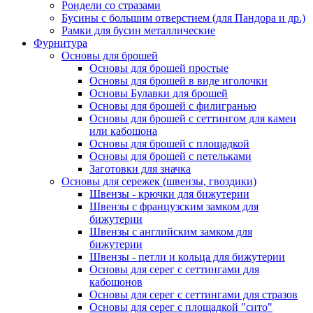
Рондели со стразами
Бусины с большим отверстием (для Пандора и др.)
Рамки для бусин металлические
Фурнитура
Основы для брошей
Основы для брошей простые
Основы для брошей в виде иголочки
Основы Булавки для брошей
Основы для брошей с филигранью
Основы для брошей с сеттингом для камеи
или кабошона
Основы для брошей с площадкой
Основы для брошей с петельками
Заготовки для значка
Основы для сережек (швензы, гвоздики)
Швензы - крючки для бижутерии
Швензы с французским замком для
бижутерии
Швензы с английским замком для
бижутерии
Швензы - петли и кольца для бижутерии
Основы для серег с сеттингами для
кабошонов
Основы для серег с сеттингами для стразов
Основы для серег с площадкой "сито"