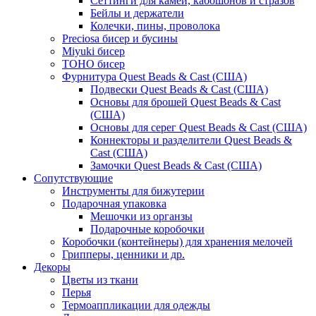
Сеттинги для камей, кабошонов и стразов
Бейлы и держатели
Колечки, пины, проволока
Preciosa бисер и бусины
Miyuki бисер
TOHO бисер
Фурнитура Quest Beads & Cast (США)
Подвески Quest Beads & Cast (США)
Основы для брошей Quest Beads & Cast
(США)
Основы для серег Quest Beads & Cast (США)
Коннекторы и разделители Quest Beads &
Cast (США)
Замочки Quest Beads & Cast (США)
Сопутствующие
Инструменты для бижутерии
Подарочная упаковка
Мешочки из органзы
Подарочные коробочки
Коробочки (контейнеры) для хранения мелочей
Грипперы, ценники и др.
Декоры
Цветы из ткани
Перья
Термоаппликации для одежды