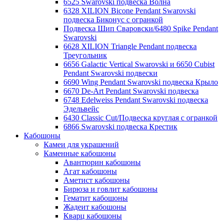
6525 Swarovski подвеска Волна
6328 XILION Bicone Pendant Swarovski
подвеска Биконус c огранкой
Подвеска Шип Сваровски/6480 Spike Pendant
Swarovski
6628 XILION Triangle Pendant подвеска
Треугольник
6656 Galactic Vertical Swarovski и 6650 Cubist
Pendant Swarovski подвески
6690 Wing Pendant Swarovski подвеска Крыло
6670 De-Art Pendant Swarovski подвеска
6748 Edelweiss Pendant Swarovski подвеска
Эдельвейс
6430 Classic Cut/Подвеска круглая с огранкой
6866 Swarovski подвеска Крестик
Кабошоны
Камеи для украшений
Каменные кабошоны
Авантюрин кабошоны
Агат кабошоны
Аметист кабошоны
Бирюза и говлит кабошоны
Гематит кабошоны
Жадеит кабошоны
Кварц кабошоны