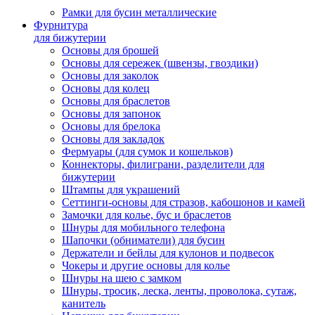
Рамки для бусин металлические
Фурнитура
для бижутерии
Основы для брошей
Основы для сережек (швензы, гвоздики)
Основы для заколок
Основы для колец
Основы для браслетов
Основы для запонок
Основы для брелока
Основы для закладок
Фермуары (для сумок и кошельков)
Коннекторы, филиграни, разделители для
бижутерии
Штампы для украшений
Сеттинги-основы для стразов, кабошонов и камей
Замочки для колье, бус и браслетов
Шнуры для мобильного телефона
Шапочки (обниматели) для бусин
Держатели и бейлы для кулонов и подвесок
Чокеры и другие основы для колье
Шнуры на шею с замком
Шнуры, тросик, леска, ленты, проволока, сутаж,
канитель