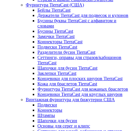
Фурнитура TierraCast (США)
Бейлы TierraCast
Держатели TierraCast для подвесок и кулонов
Бусины буквы TierraCast с алфавитом и
словами
Бусины TierraCast
Замочки TierraCast
Коннекторы TierraCast
Подвески TierraCast
Разделители бусин TierraCast
Сеттинги, оправы для стразов/кабошонов
TierraCast
Шапочки для бусин TierraCast
Заклепки TierraCast
Концевики для плоских шнуров TierraCast
Кожа для браслетов TierraCast
Фурнитура TierraCast для кожаных браслетов
Концевики TierraCast для круглых шнуров
Винтажная фурнитура для бижутерии США
Подвески
Коннекторы
Штампы
Шапочки для бусин
Основы для серег и клипс