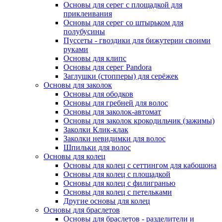
Основы для серег с площадкой для
приклеивания
Основы для серег со штырьком для
полубусины
Пуссеты - гвоздики для бижутерии своими
руками
Основы для клипс
Основы для серег Pandora
Заглушки (стопперы) для серёжек
Основы для заколок
Основы для ободков
Основы для гребней для волос
Основы для заколок-автомат
Основы для заколок крокодильчик (зажимы)
Заколки Клик-клак
Заколки невидимки для волос
Шпильки для волос
Основы для колец
Основы для колец с сеттингом для кабошона
Основы для колец с площадкой
Основы для колец с филигранью
Основы для колец с петельками
Другие основы для колец
Основы для браслетов
Основы для браслетов - разделители и