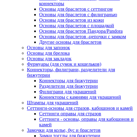
коннекторы
Основы для браслетов с сеттингом
Основы для браслетов с филигранью
Основы для браслетов из кожи
Основы для браслетов с площадкой
Основы для браслетов Пандора/Pandora
Основы для браслетов -цепочки с замком
Другие основы для браслетов
Основы для запонок
Основы для брелока
Основы для закладок
Фермуары (для сумок и кошельков)
Коннекторы, филиграни, разделители для
бижутерии
Коннекторы для бижутерии
Разделители для бижутерии
Филиграни для украшений
Коннекторы с камнями для украшений
Штампы для украшений
Сеттинги-основы для стразов, кабошонов и камей
Сеттинги оправы для стразов
Сеттинги - основы, оправы для кабошонов и
камей
Замочки для колье, бус и браслетов
Замки тогглы для бижутерии