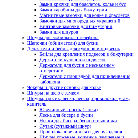
Замки крючки для браслетов, колье и бус
Замки карабины для бижутерии
Магнитные замочки для колье и браслетов
Замочки для многорядных украшений
Винтовые замочки для бижутерии
Замки для шнуров
Шнуры для мобильного телефона
Шапочки (обниматели) для бусин
Держатели и бейлы для кулонов и подвесок
Бейлы для крепления подвесок в бижутерии
Держатели кулонов и подвесок
Держатели для бусин с несквозным
отверстием
Держатели с площадкой для приклеивания
кабошона
Чокеры и другие основы для колье
Шнуры на шею с замком
Шнуры, тросик, леска, ленты, проволока, сутаж,
канитель
Ювелирный тросик (ланка)
Леска для бисера и бусин
Нитки для бисера, бусин и вышивки
Сутаж (сутажный шнур)
Проволока ювелирная и для рукоделия
Шнуры кожаные, вощёные, замшевые и