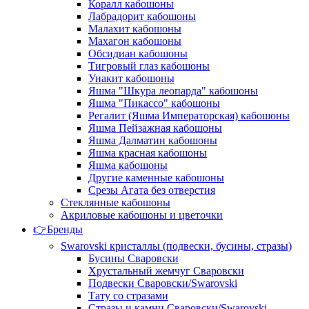
Коралл кабошоны
Лабрадорит кабошоны
Малахит кабошоны
Махагон кабошоны
Обсидиан кабошоны
Тигровый глаз кабошоны
Унакит кабошоны
Яшма "Шкура леопарда" кабошоны
Яшма "Пикассо" кабошоны
Регалит (Яшма Императорская) кабошоны
Яшма Пейзажная кабошоны
Яшма Далматин кабошоны
Яшма красная кабошоны
Яшма кабошоны
Другие каменные кабошоны
Срезы Агата без отверстия
Стеклянные кабошоны
Акриловые кабошоны и цветочки
👉Бренды
Swarovski кристаллы (подвески, бусины, стразы)
Бусины Сваровски
Хрустальный жемчуг Сваровски
Подвески Сваровски/Swarovski
Тату со стразами
Стразы и камни Сваровски/Swarovski