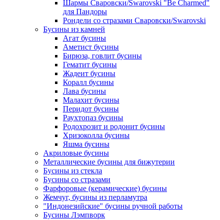
Шармы Сваровски/Swarovski "Be Charmed"
для Пандоры
Рондели со стразами Сваровски/Swarovski
Бусины из камней
Агат бусины
Аметист бусины
Бирюза, говлит бусины
Гематит бусины
Жадеит бусины
Коралл бусины
Лава бусины
Малахит бусины
Перидот бусины
Раухтопаз бусины
Родохрозит и родонит бусины
Хризоколла бусины
Яшма бусины
Акриловые бусины
Металлические бусины для бижутерии
Бусины из стекла
Бусины со стразами
Фарфоровые (керамические) бусины
Жемчуг, бусины из перламутра
"Индонезийские" бусины ручной работы
Бусины Лэмпворк