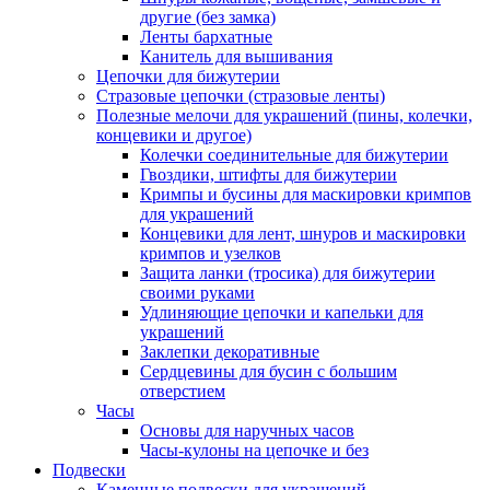
другие (без замка)
Ленты бархатные
Канитель для вышивания
Цепочки для бижутерии
Стразовые цепочки (стразовые ленты)
Полезные мелочи для украшений (пины, колечки,
концевики и другое)
Колечки соединительные для бижутерии
Гвоздики, штифты для бижутерии
Кримпы и бусины для маскировки кримпов
для украшений
Концевики для лент, шнуров и маскировки
кримпов и узелков
Защита ланки (тросика) для бижутерии
своими руками
Удлиняющие цепочки и капельки для
украшений
Заклепки декоративные
Сердцевины для бусин с большим
отверстием
Часы
Основы для наручных часов
Часы-кулоны на цепочке и без
Подвески
Каменные подвески для украшений