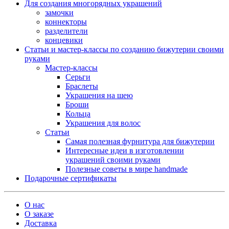
Для создания многорядных украшений
замочки
коннекторы
разделители
концевики
Статьи и мастер-классы по созданию бижутерии своими
руками
Мастер-классы
Серьги
Браслеты
Украшения на шею
Броши
Кольца
Украшения для волос
Статьи
Самая полезная фурнитура для бижутерии
Интересные идеи в изготовлении
украшений своими руками
Полезные советы в мире handmade
Подарочные сертификаты
О нас
О заказе
Доставка