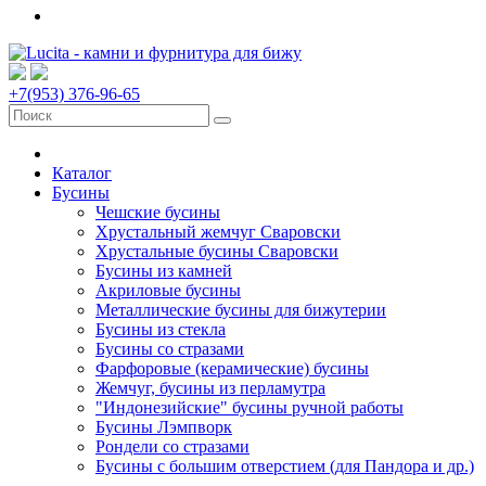
+7(953) 376-96-65
Каталог
Бусины
Чешские бусины
Хрустальный жемчуг Сваровски
Хрустальные бусины Сваровски
Бусины из камней
Акриловые бусины
Металлические бусины для бижутерии
Бусины из стекла
Бусины со стразами
Фарфоровые (керамические) бусины
Жемчуг, бусины из перламутра
"Индонезийские" бусины ручной работы
Бусины Лэмпворк
Рондели со стразами
Бусины с большим отверстием (для Пандора и др.)