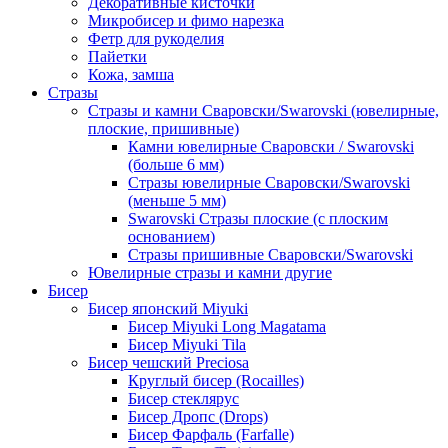
Декоративные кисточки
Микробисер и фимо нарезка
Фетр для рукоделия
Пайетки
Кожа, замша
Стразы
Стразы и камни Сваровски/Swarovski (ювелирные,
плоские, пришивные)
Камни ювелирные Сваровски / Swarovski
(больше 6 мм)
Стразы ювелирные Сваровски/Swarovski
(меньше 5 мм)
Swarovski Стразы плоские (с плоским
основанием)
Стразы пришивные Сваровски/Swarovski
Ювелирные стразы и камни другие
Бисер
Бисер японский Miyuki
Бисер Miyuki Long Magatama
Бисер Miyuki Tila
Бисер чешский Preciosa
Круглый бисер (Rocailles)
Бисер стеклярус
Бисер Дропс (Drops)
Бисер Фарфаль (Farfalle)