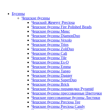
Бусины
Чешские бусины
Чешский Жемчуг Preciosa
Чешские бусины Fire Polished Beads
Чешские бусины Микс
Чешские бусины DiamonDuo
Чешские бусины Vexolo
Чешские бусины Trios
Чешские бусины ZoliDuo
Чешские бусины Cali
Чешские бусины Tile
Чешские бусины Es-O
Чешские бусины Emma
Чешские бусины Tango
Чешские бусины Dagger
Чешские бусины SuperDuo
Чешские бусины Brick
Чешские бусины пирамидки Pyramid
Чешские бусины прессованные Цветочки
Чешские прессованные бусины Листики
Чешские бусины Preciosa Tee
Чешские бусины Preciosa Candy