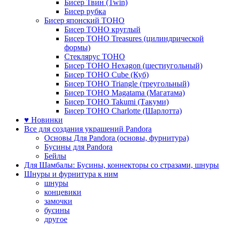
Бисер Твин (Twin)
Бисер рубка
Бисер японский TOHO
Бисер TOHO круглый
Бисер TOHO Treasures (цилиндрической
формы)
Стеклярус TOHO
Бисер TOHO Hexagon (шестиугольный)
Бисер TOHO Cube (Куб)
Бисер TOHO Triangle (треугольный)
Бисер TOHO Magatama (Магатама)
Бисер TOHO Takumi (Такуми)
Бисер TOHO Charlotte (Шарлотта)
♥ Новинки
Все для создания украшений Pandora
Основы Для Pandora (основы, фурнитура)
Бусины для Pandora
Бейлы
Для Шамбалы: Бусины, коннекторы со стразами, шнуры
Шнуры и фурнитура к ним
шнуры
концевики
замочки
бусины
другое