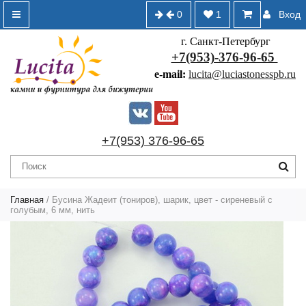
0
1
Вход
г. Санкт-Петербург
+7(953)-376-96-65
e-mail:
lucita@luciastonesspb.ru
+7(953) 376-96-65
Главная
/
Бусина Жадеит (тониров), шарик, цвет - сиреневый с
голубым, 6 мм, нить