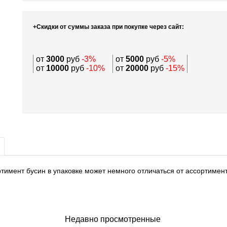
+Скидки от суммы заказа при покупке через сайт:
от
3000
руб
-3%
от
5000
руб
-5%
от
10000
руб
-10%
от
20000
руб
-15%
тимент бусин в упаковке может немного отличаться от ассортимен
Недавно просмотренные