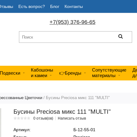
Отзывы
Есть вопрос?
Блог
Контакты
+7(953) 376-96-65
Кабошоны
Сопутствующие
Д
Подвески
👉Бренды
и камеи
материалы
д
рессованные Цветочки
/ Бусины Preciosa микс 111 "MULTI"
Бусины Preciosa микс 111 "MULTI"
0 отзыв(ов)
Написать отзыв
Артикул:
Б-12-55-01