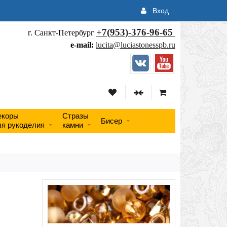
Вход
+7(953)-376-96-65
г. Санкт-Петербург
e-mail:
lucita@luciastonesspb.ru
екоры
Стразы
Бисер
ля рукоделия
камни