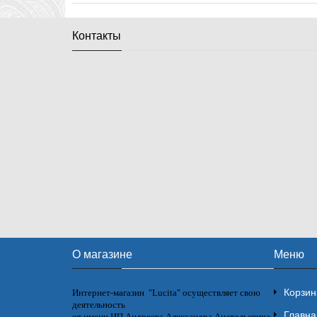
Контакты
О магазине
Меню
Корзин
Интернет-магазин "Lucita" осуществляет свою
деятельность
Главна
от имени ИП Андреева Александра Анатольевича