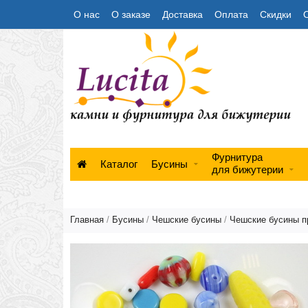
О нас
О заказе
Доставка
Оплата
Скидки
Фурнитура
Каталог
Бусины
для бижутерии
Главная
/
Бусины
/
Чешские бусины
/
Чешские бусины п