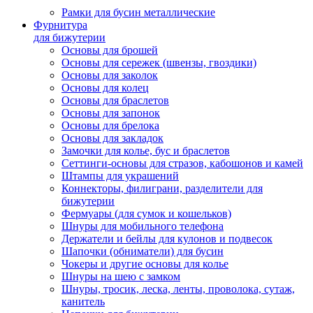
Рамки для бусин металлические
Фурнитура
для бижутерии
Основы для брошей
Основы для сережек (швензы, гвоздики)
Основы для заколок
Основы для колец
Основы для браслетов
Основы для запонок
Основы для брелока
Основы для закладок
Замочки для колье, бус и браслетов
Сеттинги-основы для стразов, кабошонов и камей
Штампы для украшений
Коннекторы, филиграни, разделители для
бижутерии
Фермуары (для сумок и кошельков)
Шнуры для мобильного телефона
Держатели и бейлы для кулонов и подвесок
Шапочки (обниматели) для бусин
Чокеры и другие основы для колье
Шнуры на шею с замком
Шнуры, тросик, леска, ленты, проволока, сутаж,
канитель