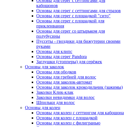
Основы для серег с сеттингами для
кабошонов
Основы для серег с сеттингами для стразов
Основы для серег с площадкой "сито"
Основы для серег с площадкой для
приклеивания
Основы для серег со штырьком для
полубусины
Пуссеты - гвоздики для бижутерии своими
руками
Основы для клипс
Основы для серег Pandora
Заглушки (стопперы) для серёжек
Основы для заколок
Основы для ободков
Основы для гребней для волос
Основы для заколок-автомат
Основы для заколок крокодильчик (зажимы)
Заколки Клик-клак
Заколки невидимки для волос
Шпильки для волос
Основы для колец
Основы для колец с сеттингом для кабошона
Основы для колец с площадкой
Основы для колец с филигранью