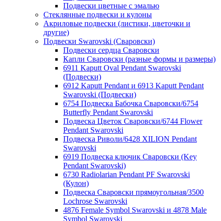
Подвески цветные с эмалью
Стеклянные подвески и кулоны
Акриловые подвески (листики, цветочки и
другие)
Подвески Swarovski (Сваровски)
Подвески сердца Сваровски
Капли Сваровски (разные формы и размеры)
6911 Kaputt Oval Pendant Swarovski
(Подвески)
6912 Kaputt Pendant и 6913 Kaputt Pendant
Swarovski (Подвески)
6754 Подвеска Бабочка Сваровски/6754
Butterfly Pendant Swarovski
Подвеска Цветок Сваровски/6744 Flower
Pendant Swarovski
Подвеска Риволи/6428 XILION Pendant
Swarovski
6919 Подвеска ключик Сваровски (Key
Pendant Swarovski)
6730 Radiolarian Pendant PF Swarovski
(Кулон)
Подвеска Сваровски прямоугольная/3500
Lochrose Swarovski
4876 Female Symbol Swarovski и 4878 Male
Symbol Swarovski