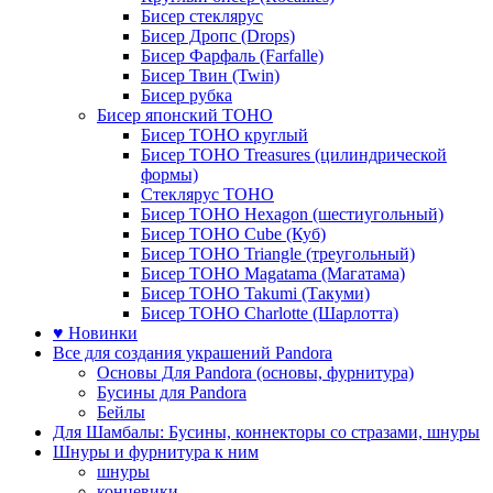
Бисер стеклярус
Бисер Дропс (Drops)
Бисер Фарфаль (Farfalle)
Бисер Твин (Twin)
Бисер рубка
Бисер японский TOHO
Бисер TOHO круглый
Бисер TOHO Treasures (цилиндрической
формы)
Стеклярус TOHO
Бисер TOHO Hexagon (шестиугольный)
Бисер TOHO Cube (Куб)
Бисер TOHO Triangle (треугольный)
Бисер TOHO Magatama (Магатама)
Бисер TOHO Takumi (Такуми)
Бисер TOHO Charlotte (Шарлотта)
♥ Новинки
Все для создания украшений Pandora
Основы Для Pandora (основы, фурнитура)
Бусины для Pandora
Бейлы
Для Шамбалы: Бусины, коннекторы со стразами, шнуры
Шнуры и фурнитура к ним
шнуры
концевики