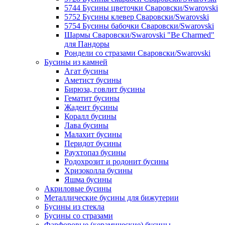
5744 Бусины цветочки Сваровски/Swarovski
5752 Бусины клевер Сваровски/Swarovski
5754 Бусины бабочки Сваровски/Swarovski
Шармы Сваровски/Swarovski "Be Charmed"
для Пандоры
Рондели со стразами Сваровски/Swarovski
Бусины из камней
Агат бусины
Аметист бусины
Бирюза, говлит бусины
Гематит бусины
Жадеит бусины
Коралл бусины
Лава бусины
Малахит бусины
Перидот бусины
Раухтопаз бусины
Родохрозит и родонит бусины
Хризоколла бусины
Яшма бусины
Акриловые бусины
Металлические бусины для бижутерии
Бусины из стекла
Бусины со стразами
Фарфоровые (керамические) бусины