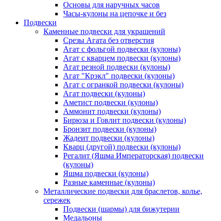
Основы для наручных часов
Часы-кулоны на цепочке и без
Подвески
Каменные подвески для украшений
Срезы Агата без отверстия
Агат с фольгой подвески (кулоны)
Агат с кварцем подвески (кулоны)
Агат резной подвески (кулоны)
Агат "Крэкл" подвески (кулоны)
Агат с огранкой подвески (кулоны)
Агат подвески (кулоны)
Аметист подвески (кулоны)
Аммонит подвески (кулоны)
Бирюза и Говлит подвески (кулоны)
Бронзит подвески (кулоны)
Жадеит подвески (кулоны)
Кварц (другой) подвески (кулоны)
Регалит (Яшма Императорская) подвески
(кулоны)
Яшма подвески (кулоны)
Разные каменные (кулоны)
Металлические подвески для браслетов, колье,
сережек
Подвески (шармы) для бижутерии
Медальоны