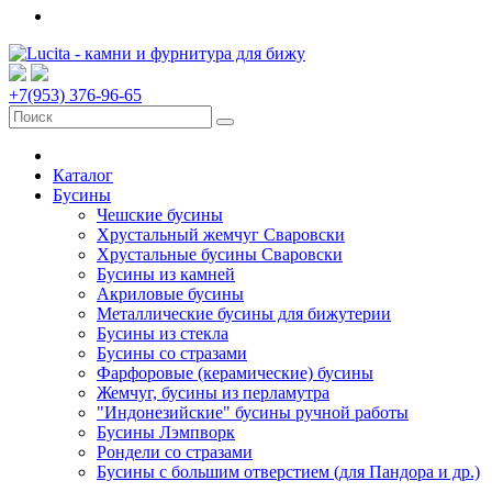
+7(953) 376-96-65
Каталог
Бусины
Чешские бусины
Хрустальный жемчуг Сваровски
Хрустальные бусины Сваровски
Бусины из камней
Акриловые бусины
Металлические бусины для бижутерии
Бусины из стекла
Бусины со стразами
Фарфоровые (керамические) бусины
Жемчуг, бусины из перламутра
"Индонезийские" бусины ручной работы
Бусины Лэмпворк
Рондели со стразами
Бусины с большим отверстием (для Пандора и др.)