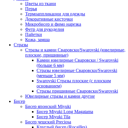
Цветы из ткани
Перья
Термоаппликации для одежды
Декоративные кисточки
Микробисер и фимо нарезка
Фетр для рукоделия
Пайетки
Кожа, замша
Стразы
Стразы и камни Сваровски/Swarovski (ювелирные,
плоские, пришивные)
Камни ювелирные Сваровски / Swarovski
(больше 6 мм)
Стразы ювелирные Сваровски/Swarovski
(меньше 5 мм)
Swarovski Стразы плоские (с плоским
основанием)
Стразы пришивные Сваровски/Swarovski
Ювелирные стразы и камни другие
Бисер
Бисер японский Miyuki
Бисер Miyuki Long Magatama
Бисер Miyuki Tila
Бисер чешский Preciosa
Круглый бисер (Rocailles)