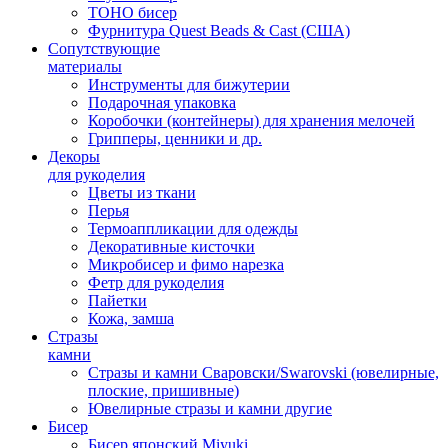
TOHO бисер
Фурнитура Quest Beads & Cast (США)
Сопутствующие
материалы
Инструменты для бижутерии
Подарочная упаковка
Коробочки (контейнеры) для хранения мелочей
Грипперы, ценники и др.
Декоры
для рукоделия
Цветы из ткани
Перья
Термоаппликации для одежды
Декоративные кисточки
Микробисер и фимо нарезка
Фетр для рукоделия
Пайетки
Кожа, замша
Стразы
камни
Стразы и камни Сваровски/Swarovski (ювелирные,
плоские, пришивные)
Ювелирные стразы и камни другие
Бисер
Бисер японский Miyuki