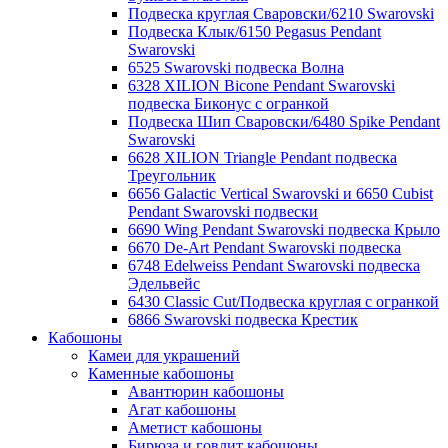
Подвеска круглая Сваровски/6210 Swarovski
Подвеска Клык/6150 Pegasus Pendant
Swarovski
6525 Swarovski подвеска Волна
6328 XILION Bicone Pendant Swarovski
подвеска Биконус c огранкой
Подвеска Шип Сваровски/6480 Spike Pendant
Swarovski
6628 XILION Triangle Pendant подвеска
Треугольник
6656 Galactic Vertical Swarovski и 6650 Cubist
Pendant Swarovski подвески
6690 Wing Pendant Swarovski подвеска Крыло
6670 De-Art Pendant Swarovski подвеска
6748 Edelweiss Pendant Swarovski подвеска
Эдельвейс
6430 Classic Cut/Подвеска круглая с огранкой
6866 Swarovski подвеска Крестик
Кабошоны
Камеи для украшений
Каменные кабошоны
Авантюрин кабошоны
Агат кабошоны
Аметист кабошоны
Бирюза и говлит кабошоны