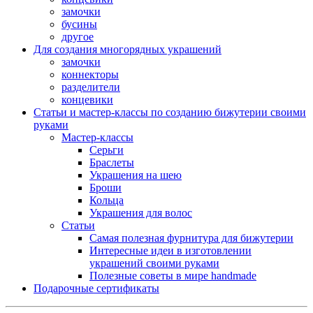
замочки
бусины
другое
Для создания многорядных украшений
замочки
коннекторы
разделители
концевики
Статьи и мастер-классы по созданию бижутерии своими
руками
Мастер-классы
Серьги
Браслеты
Украшения на шею
Броши
Кольца
Украшения для волос
Статьи
Самая полезная фурнитура для бижутерии
Интересные идеи в изготовлении
украшений своими руками
Полезные советы в мире handmade
Подарочные сертификаты