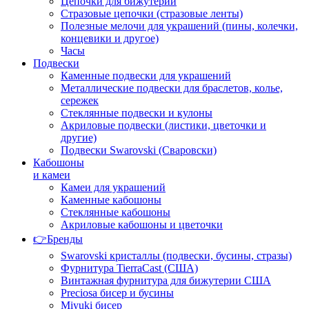
Цепочки для бижутерии
Стразовые цепочки (стразовые ленты)
Полезные мелочи для украшений (пины, колечки,
концевики и другое)
Часы
Подвески
Каменные подвески для украшений
Металлические подвески для браслетов, колье,
сережек
Стеклянные подвески и кулоны
Акриловые подвески (листики, цветочки и
другие)
Подвески Swarovski (Сваровски)
Кабошоны
и камеи
Камеи для украшений
Каменные кабошоны
Стеклянные кабошоны
Акриловые кабошоны и цветочки
👉Бренды
Swarovski кристаллы (подвески, бусины, стразы)
Фурнитура TierraCast (США)
Винтажная фурнитура для бижутерии США
Preciosa бисер и бусины
Miyuki бисер