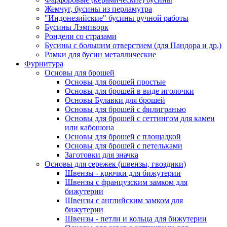
Жемчуг, бусины из перламутра
"Индонезийские" бусины ручной работы
Бусины Лэмпворк
Рондели со стразами
Бусины с большим отверстием (для Пандора и др.)
Рамки для бусин металлические
Фурнитура
Основы для брошей
Основы для брошей простые
Основы для брошей в виде иголочки
Основы Булавки для брошей
Основы для брошей с филигранью
Основы для брошей с сеттингом для камеи
или кабошона
Основы для брошей с площадкой
Основы для брошей с петельками
Заготовки для значка
Основы для сережек (швензы, гвоздики)
Швензы - крючки для бижутерии
Швензы с французским замком для
бижутерии
Швензы с английским замком для
бижутерии
Швензы - петли и кольца для бижутерии