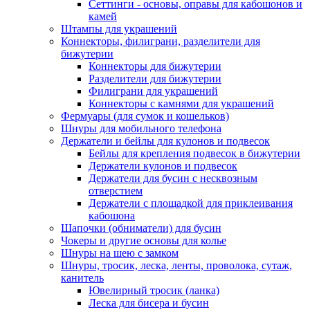
Сеттинги - основы, оправы для кабошонов и
камей
Штампы для украшений
Коннекторы, филиграни, разделители для
бижутерии
Коннекторы для бижутерии
Разделители для бижутерии
Филиграни для украшений
Коннекторы с камнями для украшений
Фермуары (для сумок и кошельков)
Шнуры для мобильного телефона
Держатели и бейлы для кулонов и подвесок
Бейлы для крепления подвесок в бижутерии
Держатели кулонов и подвесок
Держатели для бусин с несквозным
отверстием
Держатели с площадкой для приклеивания
кабошона
Шапочки (обниматели) для бусин
Чокеры и другие основы для колье
Шнуры на шею с замком
Шнуры, тросик, леска, ленты, проволока, сутаж,
канитель
Ювелирный тросик (ланка)
Леска для бисера и бусин