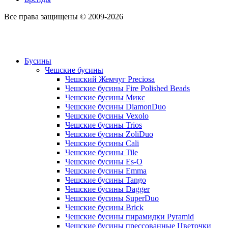
Все права защищены © 2009-2026
Бусины
Чешские бусины
Чешский Жемчуг Preciosa
Чешские бусины Fire Polished Beads
Чешские бусины Микс
Чешские бусины DiamonDuo
Чешские бусины Vexolo
Чешские бусины Trios
Чешские бусины ZoliDuo
Чешские бусины Cali
Чешские бусины Tile
Чешские бусины Es-O
Чешские бусины Emma
Чешские бусины Tango
Чешские бусины Dagger
Чешские бусины SuperDuo
Чешские бусины Brick
Чешские бусины пирамидки Pyramid
Чешские бусины прессованные Цветочки