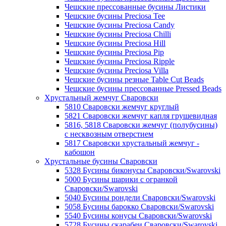
Чешские прессованные бусины Листики
Чешские бусины Preciosa Tee
Чешские бусины Preciosa Candy
Чешские бусины Preciosa Chilli
Чешские бусины Preciosa Hill
Чешские бусины Preciosa Pip
Чешские бусины Preciosa Ripple
Чешские бусины Preciosa Villa
Чешские бусины резные Table Cut Beads
Чешские бусины прессованные Pressed Beads
Хрустальный жемчуг Сваровски
5810 Сваровски жемчуг круглый
5821 Сваровски жемчуг капля грушевидная
5816, 5818 Сваровски жемчуг (полубусины)
с несквозным отверстием
5817 Сваровски хрустальный жемчуг -
кабошон
Хрустальные бусины Сваровски
5328 Бусины биконусы Сваровски/Swarovski
5000 Бусины шарики с огранкой
Сваровски/Swarovski
5040 Бусины рондели Сваровски/Swarovski
5058 Бусины барокко Сваровски/Swarovski
5540 Бусины конусы Сваровски/Swarovski
5728 Бусины скарабеи Сваровски/Swarovski