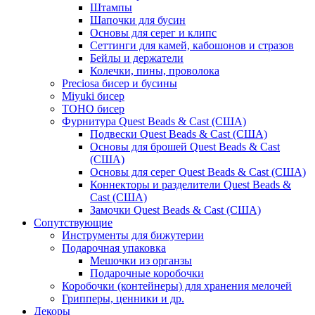
Штампы
Шапочки для бусин
Основы для серег и клипс
Сеттинги для камей, кабошонов и стразов
Бейлы и держатели
Колечки, пины, проволока
Preciosa бисер и бусины
Miyuki бисер
TOHO бисер
Фурнитура Quest Beads & Cast (США)
Подвески Quest Beads & Cast (США)
Основы для брошей Quest Beads & Cast
(США)
Основы для серег Quest Beads & Cast (США)
Коннекторы и разделители Quest Beads &
Cast (США)
Замочки Quest Beads & Cast (США)
Сопутствующие
Инструменты для бижутерии
Подарочная упаковка
Мешочки из органзы
Подарочные коробочки
Коробочки (контейнеры) для хранения мелочей
Грипперы, ценники и др.
Декоры