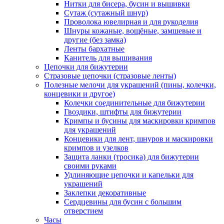
Нитки для бисера, бусин и вышивки
Сутаж (сутажный шнур)
Проволока ювелирная и для рукоделия
Шнуры кожаные, вощёные, замшевые и
другие (без замка)
Ленты бархатные
Канитель для вышивания
Цепочки для бижутерии
Стразовые цепочки (стразовые ленты)
Полезные мелочи для украшений (пины, колечки,
концевики и другое)
Колечки соединительные для бижутерии
Гвоздики, штифты для бижутерии
Кримпы и бусины для маскировки кримпов
для украшений
Концевики для лент, шнуров и маскировки
кримпов и узелков
Защита ланки (тросика) для бижутерии
своими руками
Удлиняющие цепочки и капельки для
украшений
Заклепки декоративные
Сердцевины для бусин с большим
отверстием
Часы