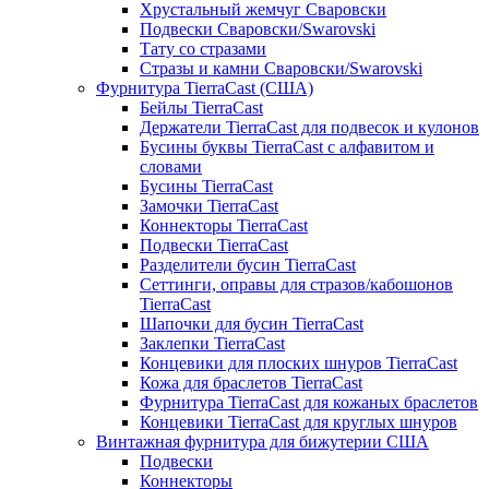
Хрустальный жемчуг Сваровски
Подвески Сваровски/Swarovski
Тату со стразами
Стразы и камни Сваровски/Swarovski
Фурнитура TierraCast (США)
Бейлы TierraCast
Держатели TierraCast для подвесок и кулонов
Бусины буквы TierraCast с алфавитом и
словами
Бусины TierraCast
Замочки TierraCast
Коннекторы TierraCast
Подвески TierraCast
Разделители бусин TierraCast
Сеттинги, оправы для стразов/кабошонов
TierraCast
Шапочки для бусин TierraCast
Заклепки TierraCast
Концевики для плоских шнуров TierraCast
Кожа для браслетов TierraCast
Фурнитура TierraCast для кожаных браслетов
Концевики TierraCast для круглых шнуров
Винтажная фурнитура для бижутерии США
Подвески
Коннекторы