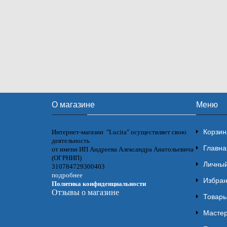
О магазине
Меню
Корзин
Интернет-магазин "Lucita" осуществляет свою
деятельность
Главна
от имени ИП Андреева Александра Анатольевича
(ОГРНИП)
Личный
310784729300403
подробнее
Избра
Политика конфиденциальности
Отзывы о магазине
Товары
Мастер