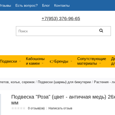
Отзывы
Есть вопрос?
Блог
Контакты
+7(953) 376-96-65
Кабошоны
Сопутствующие
Д
Подвески
👉Бренды
и камеи
материалы
д
летов, колье, сережек
/
Подвески (шармы) для бижутерии
/
Растения - ли
Подвеска "Роза" (цвет - античная медь) 26
мм
0 отзыв(ов)
Написать отзыв