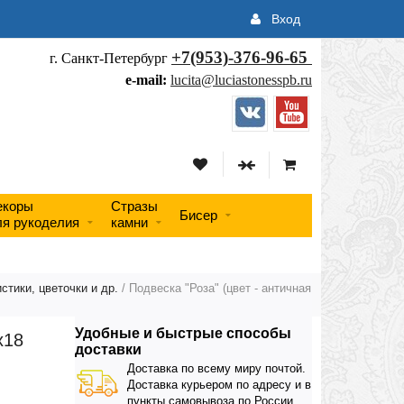
Вход
+7(953)-376-96-65
г. Санкт-Петербург
e-mail:
lucita@luciastonesspb.ru
екоры
Стразы
Бисер
ля рукоделия
камни
стики, цветочки и др.
/ Подвеска "Роза" (цвет - античная
Удобные и быстрые способы
х18
доставки
Доставка по всему миру почтой.
Доставка курьером по адресу и в
пункты самовывоза по России