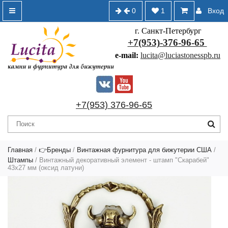
0
1
Вход
г. Санкт-Петербург
+7(953)-376-96-65
e-mail:
lucita@luciastonesspb.ru
+7(953) 376-96-65
Главная
/
👉Бренды
/
Винтажная фурнитура для бижутерии США
/
Штампы
/ Винтажный декоративный элемент - штамп "Скарабей"
43х27 мм (оксид латуни)