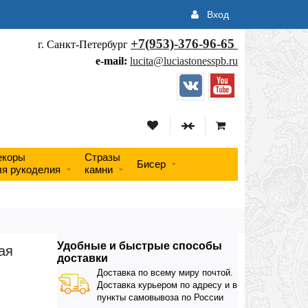
Вход
+7(953)-376-96-65
г. Санкт-Петербург
e-mail:
lucita@luciastonesspb.ru
екоры
Стразы
Бисер
ля рукоделия
камни
Удобные и быстрые способы
ая
доставки
Доставка по всему миру почтой.
Доставка курьером по адресу и в
пункты самовывоза по России