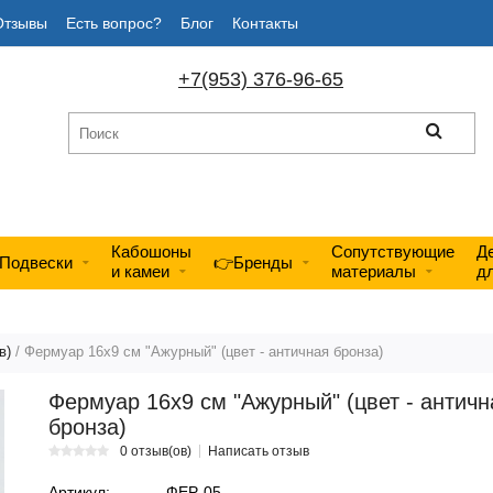
Отзывы
Есть вопрос?
Блог
Контакты
+7(953) 376-96-65
Кабошоны
Сопутствующие
Д
Подвески
👉Бренды
и камеи
материалы
д
в)
/ Фермуар 16х9 см "Ажурный" (цвет - античная бронза)
Фермуар 16х9 см "Ажурный" (цвет - античн
бронза)
0 отзыв(ов)
Написать отзыв
Артикул:
ФЕР-05