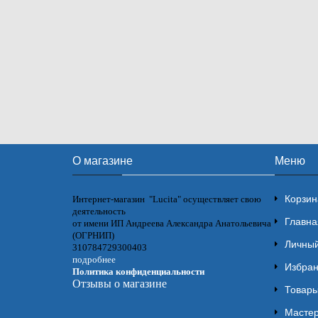
О магазине
Меню
Корзин
Интернет-магазин "Lucita" осуществляет свою
деятельность
Главна
от имени ИП Андреева Александра Анатольевича
(ОГРНИП)
Личный
310784729300403
подробнее
Избра
Политика конфиденциальности
Отзывы о магазине
Товары
Мастер