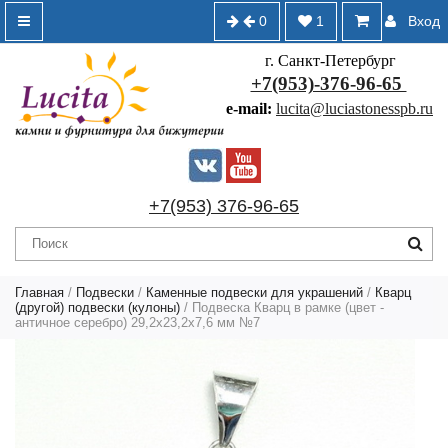
0
1
Вход
г. Санкт-Петербург
+7(953)-376-96-65
e-mail:
lucita@luciastonesspb.ru
+7(953) 376-96-65
Главная
/
Подвески
/
Каменные подвески для украшений
/
Кварц
(другой) подвески (кулоны)
/ Подвеска Кварц в рамке (цвет -
античное серебро) 29,2х23,2х7,6 мм №7