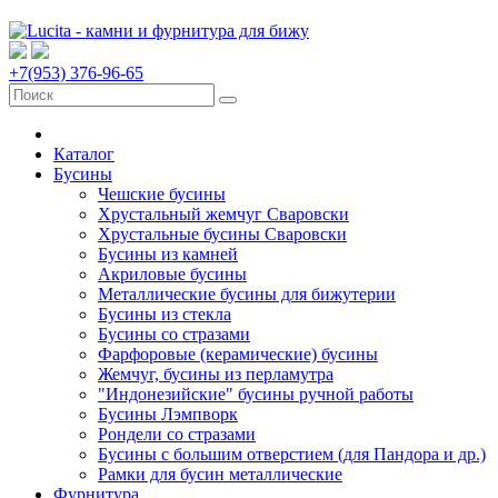
+7(953) 376-96-65
Каталог
Бусины
Чешские бусины
Хрустальный жемчуг Сваровски
Хрустальные бусины Сваровски
Бусины из камней
Акриловые бусины
Металлические бусины для бижутерии
Бусины из стекла
Бусины со стразами
Фарфоровые (керамические) бусины
Жемчуг, бусины из перламутра
"Индонезийские" бусины ручной работы
Бусины Лэмпворк
Рондели со стразами
Бусины с большим отверстием (для Пандора и др.)
Рамки для бусин металлические
Фурнитура