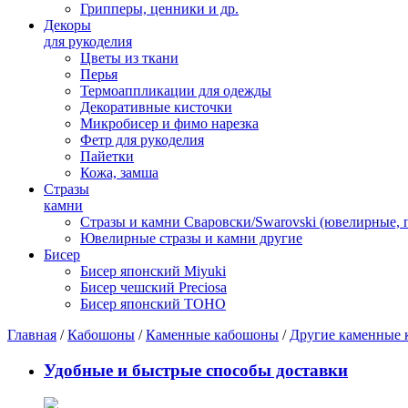
Грипперы, ценники и др.
Декоры
для рукоделия
Цветы из ткани
Перья
Термоаппликации для одежды
Декоративные кисточки
Микробисер и фимо нарезка
Фетр для рукоделия
Пайетки
Кожа, замша
Стразы
камни
Стразы и камни Сваровски/Swarovski (ювелирные,
Ювелирные стразы и камни другие
Бисер
Бисер японский Miyuki
Бисер чешский Preciosa
Бисер японский TOHO
Главная
/
Кабошоны
/
Каменные кабошоны
/
Другие каменные
Удобные и быстрые способы доставки