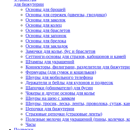
для бижутерии
Основы для брошей
Основы для сережек (швензы, гвоздики)
Основы для заколок
Основы для колец
Основы для браслетов
Основы для запонок
Основы для брелока
Основы для закладок
Замочки для колье, бус и браслетов
Сеттинги-основы для стразов, кабошонов и камей
Штампы для украшений
Коннекторы, филиграни, разделители для бижутер
Фермуары (для сумок и кошельков)
Шнуры для мобильного телефона
Держатели и бейлы для кулонов и подвесок
Шапочки (обниматели) для бусин
Чокеры и другие основы для колье
Шнуры на шею с замком
Шнуры, тросик, леска, ленты, проволока, сутаж, ка
Цепочки для бижутерии
Стразовые цепочки (стразовые ленты)
Полезные мелочи для украшений (пины, колечки, к
Часы
Подвески