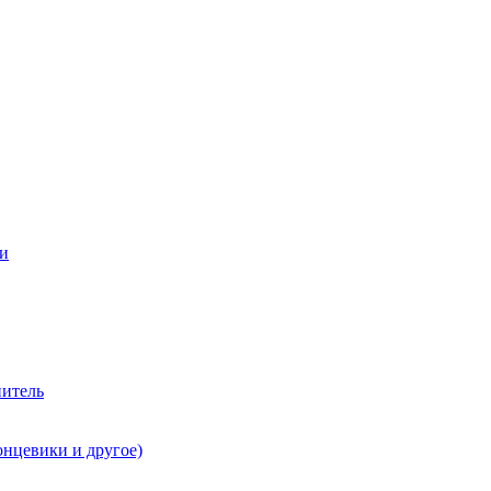
ии
нитель
онцевики и другое)