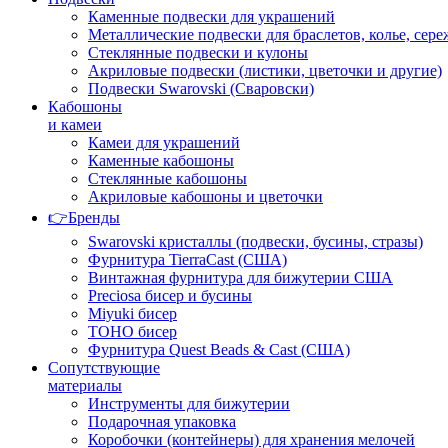
Каменные подвески для украшений
Металлические подвески для браслетов, колье, сере
Стеклянные подвески и кулоны
Акриловые подвески (листики, цветочки и другие)
Подвески Swarovski (Сваровски)
Кабошоны
и камеи
Камеи для украшений
Каменные кабошоны
Стеклянные кабошоны
Акриловые кабошоны и цветочки
👉Бренды
Swarovski кристаллы (подвески, бусины, стразы)
Фурнитура TierraCast (США)
Винтажная фурнитура для бижутерии США
Preciosa бисер и бусины
Miyuki бисер
TOHO бисер
Фурнитура Quest Beads & Cast (США)
Сопутствующие
материалы
Инструменты для бижутерии
Подарочная упаковка
Коробочки (контейнеры) для хранения мелочей