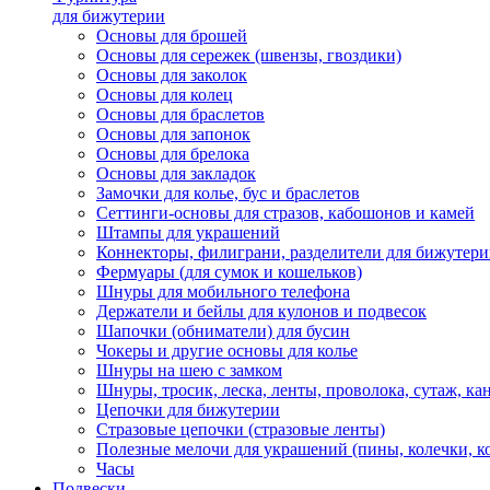
для бижутерии
Основы для брошей
Основы для сережек (швензы, гвоздики)
Основы для заколок
Основы для колец
Основы для браслетов
Основы для запонок
Основы для брелока
Основы для закладок
Замочки для колье, бус и браслетов
Сеттинги-основы для стразов, кабошонов и камей
Штампы для украшений
Коннекторы, филиграни, разделители для бижутер
Фермуары (для сумок и кошельков)
Шнуры для мобильного телефона
Держатели и бейлы для кулонов и подвесок
Шапочки (обниматели) для бусин
Чокеры и другие основы для колье
Шнуры на шею с замком
Шнуры, тросик, леска, ленты, проволока, сутаж, ка
Цепочки для бижутерии
Стразовые цепочки (стразовые ленты)
Полезные мелочи для украшений (пины, колечки, к
Часы
Подвески