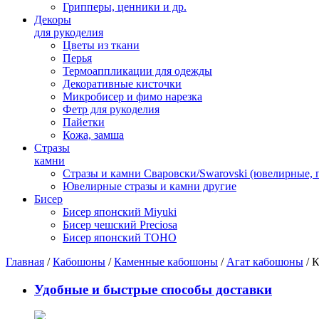
Грипперы, ценники и др.
Декоры
для рукоделия
Цветы из ткани
Перья
Термоаппликации для одежды
Декоративные кисточки
Микробисер и фимо нарезка
Фетр для рукоделия
Пайетки
Кожа, замша
Стразы
камни
Стразы и камни Сваровски/Swarovski (ювелирные,
Ювелирные стразы и камни другие
Бисер
Бисер японский Miyuki
Бисер чешский Preciosa
Бисер японский TOHO
Главная
/
Кабошоны
/
Каменные кабошоны
/
Агат кабошоны
/ 
Удобные и быстрые способы доставки