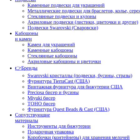
Каменные подвески для украшений
Металлические подвески для браслетов, колье, сере
Стеклянные подвески и кулоны
Акриловые подвески (листики, цветочки и другие)
Подвески Swarovski (Сваровски)
Кабошоны
и камеи
Камеи для украшений
Каменные кабошоны
Стеклянные кабошоны
Акриловые кабошоны и цветочки
👉Бренды
Swarovski кристаллы (подвески, бусины, стразы)
Фурнитура TierraCast (США)
Винтажная фурнитура для бижутерии США
Preciosa бисер и бусины
Miyuki бисер
TOHO бисер
Фурнитура Quest Beads & Cast (США)
Сопутствующие
материалы
Инструменты для бижутерии
Подарочная упаковка
Коробочки (контейнеры) для хранения мелочей