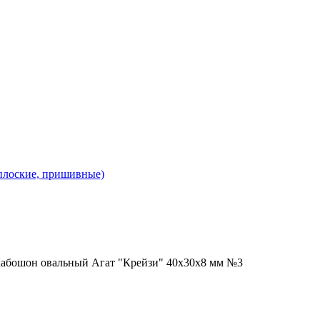
 плоские, пришивные)
Кабошон овальный Агат "Крейзи" 40х30х8 мм №3