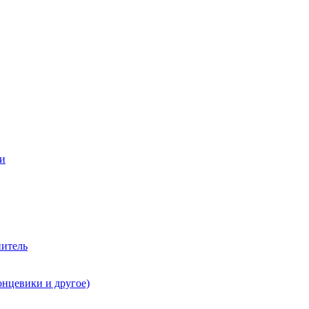
ии
нитель
онцевики и другое)