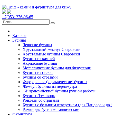
+7(953) 376-96-65
Каталог
Бусины
Чешские бусины
Хрустальный жемчуг Сваровски
Хрустальные бусины Сваровски
Бусины из камней
Акриловые бусины
Металлические бусины для бижутерии
Бусины из стекла
Бусины со стразами
Фарфоровые (керамические) бусины
Жемчуг, бусины из перламутра
"Индонезийские" бусины ручной работы
Бусины Лэмпворк
Рондели со стразами
Бусины с большим отверстием (для Пандора и др.)
Рамки для бусин металлические
Фурнитура