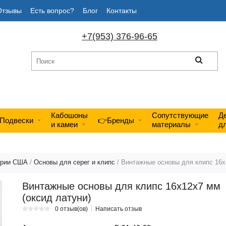
Отзывы
Есть вопрос?
Блог
Контакты
+7(953) 376-96-65
Кабошоны
Сопутствующие
Д
Подвески
👉Бренды
и камеи
материалы
д
ерии США
/
Основы для серег и клипс
/ Винтажные основы для клипс 16х
Винтажные основы для клипс 16х12х7 мм
(оксид латуни)
0 отзыв(ов)
Написать отзыв