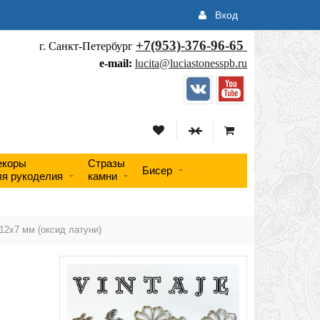
Вход
+7(953)-376-96-65
г. Санкт-Петербург
e-mail:
lucita@luciastonesspb.ru
екоры
Стразы
Бисер
ля рукоделия
камни
12х7 мм (оксид латуни)