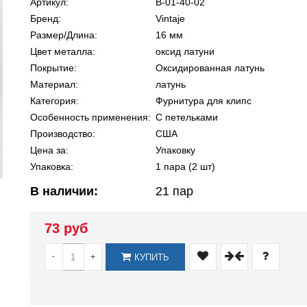
Артикул:
В-01-40-02
Бренд:
Vintaje
Размер/Длина:
16 мм
Цвет металла:
оксид латуни
Покрытие:
Оксидированная латунь
Материал:
латунь
Категория:
Фурнитура для клипс
Особенность применения:
С петельками
Производство:
США
Цена за:
Упаковку
Упаковка:
1 пара (2 шт)
В наличии:
21
пар
73 руб
-
+
КУПИТЬ