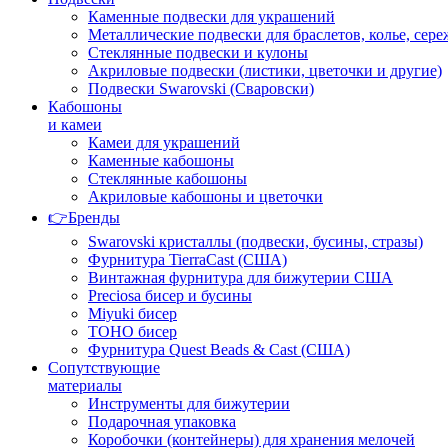
Каменные подвески для украшений
Металлические подвески для браслетов, колье, сере
Стеклянные подвески и кулоны
Акриловые подвески (листики, цветочки и другие)
Подвески Swarovski (Сваровски)
Кабошоны
и камеи
Камеи для украшений
Каменные кабошоны
Стеклянные кабошоны
Акриловые кабошоны и цветочки
👉Бренды
Swarovski кристаллы (подвески, бусины, стразы)
Фурнитура TierraCast (США)
Винтажная фурнитура для бижутерии США
Preciosa бисер и бусины
Miyuki бисер
TOHO бисер
Фурнитура Quest Beads & Cast (США)
Сопутствующие
материалы
Инструменты для бижутерии
Подарочная упаковка
Коробочки (контейнеры) для хранения мелочей