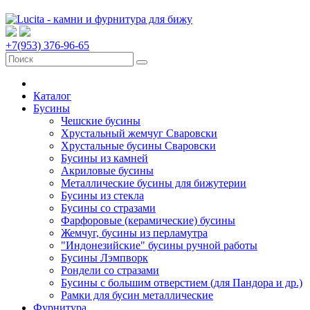
+7(953) 376-96-65
Каталог
Бусины
Чешские бусины
Хрустальный жемчуг Сваровски
Хрустальные бусины Сваровски
Бусины из камней
Акриловые бусины
Металлические бусины для бижутерии
Бусины из стекла
Бусины со стразами
Фарфоровые (керамические) бусины
Жемчуг, бусины из перламутра
"Индонезийские" бусины ручной работы
Бусины Лэмпворк
Рондели со стразами
Бусины с большим отверстием (для Пандора и др.)
Рамки для бусин металлические
Фурнитура