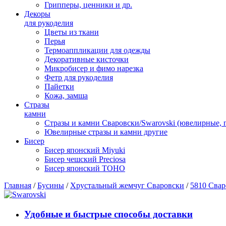
Грипперы, ценники и др.
Декоры
для рукоделия
Цветы из ткани
Перья
Термоаппликации для одежды
Декоративные кисточки
Микробисер и фимо нарезка
Фетр для рукоделия
Пайетки
Кожа, замша
Стразы
камни
Стразы и камни Сваровски/Swarovski (ювелирные,
Ювелирные стразы и камни другие
Бисер
Бисер японский Miyuki
Бисер чешский Preciosa
Бисер японский TOHO
Главная
/
Бусины
/
Хрустальный жемчуг Сваровски
/
5810 Свар
Удобные и быстрые способы доставки