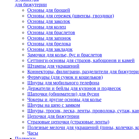
для бижутерии
Основы для брошей
Основы для сережек (швензы, гвоздики)
Основы для заколок
Основы для колец
Основы для браслетов
Основы для запонок
Основы для брелока
Основы для закладок
Замочки для колье, бус и браслетов
Сеттинги-основы для стразов, кабошонов и камей
Штампы для украшений
Коннекторы, филиграни, разделители для бижутер
Фермуары (для сумок и кошельков)
Шнуры для мобильного телефона
Держатели и бейлы для кулонов и подвесок
Шапочки (обниматели) для бусин
Чокеры и другие основы для колье
Шнуры на шею с замком
Шнуры, тросик, леска, ленты, проволока, сутаж, ка
Цепочки для бижутерии
Стразовые цепочки (стразовые ленты)
Полезные мелочи для украшений (пины, колечки, к
Часы
Подвески