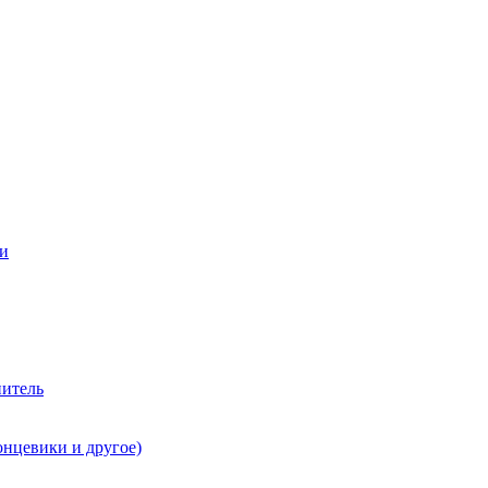
ии
нитель
онцевики и другое)