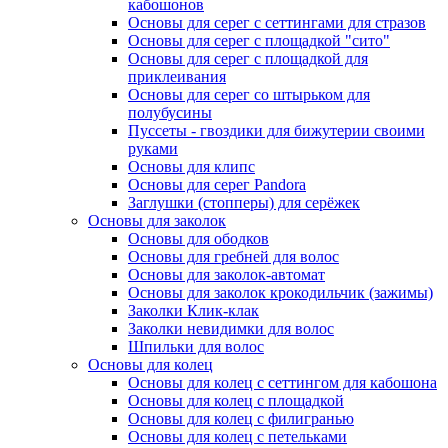
кабошонов
Основы для серег с сеттингами для стразов
Основы для серег с площадкой "сито"
Основы для серег с площадкой для
приклеивания
Основы для серег со штырьком для
полубусины
Пуссеты - гвоздики для бижутерии своими
руками
Основы для клипс
Основы для серег Pandora
Заглушки (стопперы) для серёжек
Основы для заколок
Основы для ободков
Основы для гребней для волос
Основы для заколок-автомат
Основы для заколок крокодильчик (зажимы)
Заколки Клик-клак
Заколки невидимки для волос
Шпильки для волос
Основы для колец
Основы для колец с сеттингом для кабошона
Основы для колец с площадкой
Основы для колец с филигранью
Основы для колец с петельками