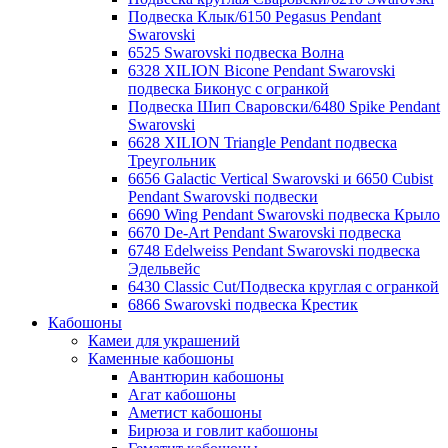
Подвеска Клык/6150 Pegasus Pendant
Swarovski
6525 Swarovski подвеска Волна
6328 XILION Bicone Pendant Swarovski
подвеска Биконус c огранкой
Подвеска Шип Сваровски/6480 Spike Pendant
Swarovski
6628 XILION Triangle Pendant подвеска
Треугольник
6656 Galactic Vertical Swarovski и 6650 Cubist
Pendant Swarovski подвески
6690 Wing Pendant Swarovski подвеска Крыло
6670 De-Art Pendant Swarovski подвеска
6748 Edelweiss Pendant Swarovski подвеска
Эдельвейс
6430 Classic Cut/Подвеска круглая с огранкой
6866 Swarovski подвеска Крестик
Кабошоны
Камеи для украшений
Каменные кабошоны
Авантюрин кабошоны
Агат кабошоны
Аметист кабошоны
Бирюза и говлит кабошоны