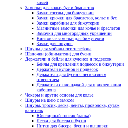
камей
Замочки для колье, бус и браслетов
Замки тогглы для бижутерии
Замки крючки для браслетов, колье и бус
Замки карабины для бижутерии
Магнитные замочки для колье и браслетов
Замочки для многорядных украшений
Винтовые замочки для бижутерии
Замки для шнуров
Шнуры для мобильного телефона
Шапочки (обниматели) для бусин
Держатели и бейлы для кулонов и подвесок
Бейлы для крепления подвесок в бижутерии
Держатели кулонов и подвесок
Держатели для бусин с несквозным
отверстием
Держатели с площадкой для приклеивания
кабошона
Чокеры и другие основы для колье
Шнуры на шею с замком
Шнуры, тросик, леска, ленты, проволока, сутаж,
канитель
Ювелирный тросик (ланка)
Леска для бисера и бусин
Нитки для бисера, бусин и вышивки