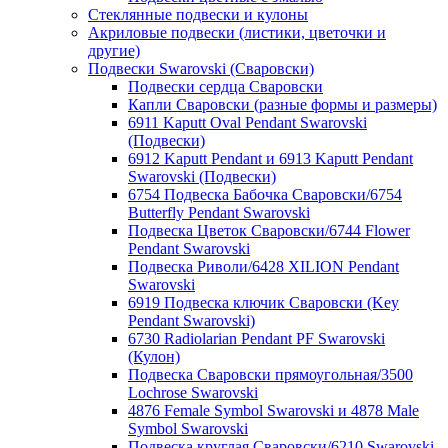
Стеклянные подвески и кулоны
Акриловые подвески (листики, цветочки и
другие)
Подвески Swarovski (Сваровски)
Подвески сердца Сваровски
Капли Сваровски (разные формы и размеры)
6911 Kaputt Oval Pendant Swarovski
(Подвески)
6912 Kaputt Pendant и 6913 Kaputt Pendant
Swarovski (Подвески)
6754 Подвеска Бабочка Сваровски/6754
Butterfly Pendant Swarovski
Подвеска Цветок Сваровски/6744 Flower
Pendant Swarovski
Подвеска Риволи/6428 XILION Pendant
Swarovski
6919 Подвеска ключик Сваровски (Key
Pendant Swarovski)
6730 Radiolarian Pendant PF Swarovski
(Кулон)
Подвеска Сваровски прямоугольная/3500
Lochrose Swarovski
4876 Female Symbol Swarovski и 4878 Male
Symbol Swarovski
Подвеска круглая Сваровски/6210 Swarovski