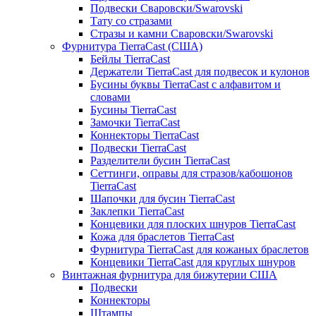
Подвески Сваровски/Swarovski
Тату со стразами
Стразы и камни Сваровски/Swarovski
Фурнитура TierraCast (США)
Бейлы TierraCast
Держатели TierraCast для подвесок и кулонов
Бусины буквы TierraCast с алфавитом и
словами
Бусины TierraCast
Замочки TierraCast
Коннекторы TierraCast
Подвески TierraCast
Разделители бусин TierraCast
Сеттинги, оправы для стразов/кабошонов
TierraCast
Шапочки для бусин TierraCast
Заклепки TierraCast
Концевики для плоских шнуров TierraCast
Кожа для браслетов TierraCast
Фурнитура TierraCast для кожаных браслетов
Концевики TierraCast для круглых шнуров
Винтажная фурнитура для бижутерии США
Подвески
Коннекторы
Штампы