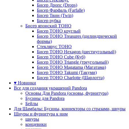
Бисер Дропс (Drops)
Бисер Фарфаль (Farfalle)
Бисер Твин (Twin)
Бисер рубка
Бисер японский TOHO
Бисер TOHO круглый
Бисер TOHO Treasures (цилиндрической
формы)
Стеклярус TOHO
Бисер TOHO Hexagon (шестиугольный)
Бисер TOHO Cube (Куб)
Бисер TOHO Triangle (треугольный)
Бисер TOHO Magatama (Магатама)
Бисер TOHO Takumi (Такуми)
Бисер TOHO Charlotte (Шарлотта)
♥ Новинки
Все для создания украшений Pandora
Основы Для Pandora (основы, фурнитура)
Бусины для Pandora
Бейлы
Для Шамбалы: Бусины, коннекторы со стразами, шнуры
Шнуры и фурнитура к ним
шнуры
концевики