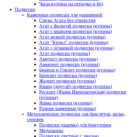
Часы-кулоны на цепочке и без
Подвески
Каменные подвески для украшений
Срезы Агата без отверстия
Агат с фольгой подвески (кулоны)
Агат с кварцем подвески (кулоны)
Агат резной подвески (кулоны)
Агат "Крэкл" подвески (кулоны)
Агат с огранкой подвески (кулоны)
Агат подвески (кулоны)
Аметист подвески (кулоны)
Аммонит подвески (кулоны)
Бирюза и Говлит подвески (кулоны)
Бронзит подвески (кулоны)
Жадеит подвески (кулоны)
Кварц (другой) подвески (кулоны)
Регалит (Яшма Императорская) подвески
(кулоны)
Яшма подвески (кулоны)
Разные каменные (кулоны)
Металлические подвески для браслетов, колье,
сережек
Подвески (шармы) для бижутерии
Медальоны
Подвески цветные с эмалью