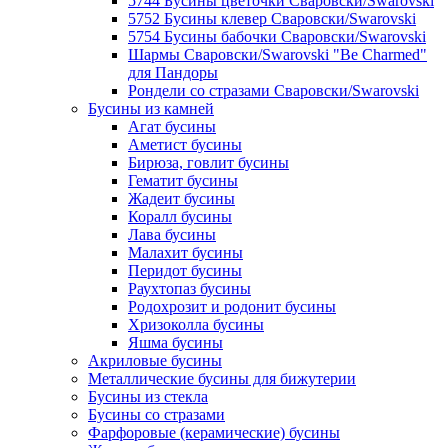
5744 Бусины цветочки Сваровски/Swarovski
5752 Бусины клевер Сваровски/Swarovski
5754 Бусины бабочки Сваровски/Swarovski
Шармы Сваровски/Swarovski "Be Charmed"
для Пандоры
Рондели со стразами Сваровски/Swarovski
Бусины из камней
Агат бусины
Аметист бусины
Бирюза, говлит бусины
Гематит бусины
Жадеит бусины
Коралл бусины
Лава бусины
Малахит бусины
Перидот бусины
Раухтопаз бусины
Родохрозит и родонит бусины
Хризоколла бусины
Яшма бусины
Акриловые бусины
Металлические бусины для бижутерии
Бусины из стекла
Бусины со стразами
Фарфоровые (керамические) бусины