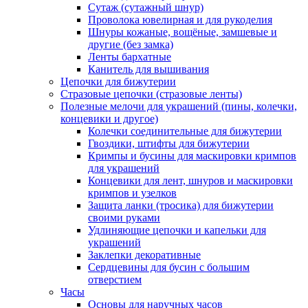
Сутаж (сутажный шнур)
Проволока ювелирная и для рукоделия
Шнуры кожаные, вощёные, замшевые и
другие (без замка)
Ленты бархатные
Канитель для вышивания
Цепочки для бижутерии
Стразовые цепочки (стразовые ленты)
Полезные мелочи для украшений (пины, колечки,
концевики и другое)
Колечки соединительные для бижутерии
Гвоздики, штифты для бижутерии
Кримпы и бусины для маскировки кримпов
для украшений
Концевики для лент, шнуров и маскировки
кримпов и узелков
Защита ланки (тросика) для бижутерии
своими руками
Удлиняющие цепочки и капельки для
украшений
Заклепки декоративные
Сердцевины для бусин с большим
отверстием
Часы
Основы для наручных часов