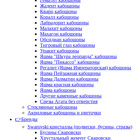
Гематит кабошоны
Жадеит кабошоны
Кварц кабошоны
Коралл кабошоны
Лабрадорит кабошоны
Малахит кабошоны
Махагон кабошоны
Обсидиан кабошоны
Тигровый глаз кабошоны
Унакит кабошоны
Яшма "Шкура леопарда" кабошоны
Яшма "Пикассо" кабошоны
Регалит (Яшма Императорская) кабошоны
Яшма Пейзажная кабошоны
Яшма Далматин кабошоны
Яшма красная кабошоны
Яшма кабошоны
Другие каменные кабошоны
Срезы Агата без отверстия
Стеклянные кабошоны
Акриловые кабошоны и цветочки
👉Бренды
Swarovski кристаллы (подвески, бусины, стразы)
Бусины Сваровски
Хрустальный жемчуг Сваровски