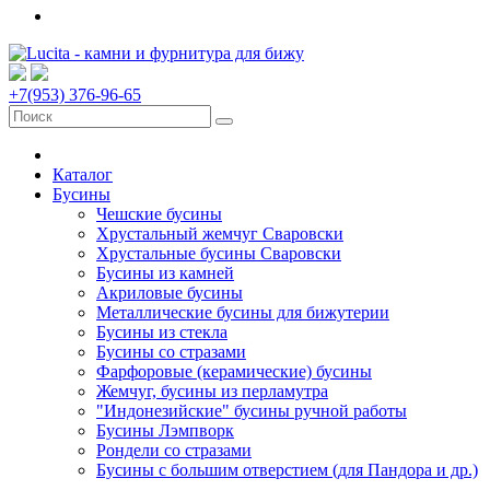
+7(953) 376-96-65
Каталог
Бусины
Чешские бусины
Хрустальный жемчуг Сваровски
Хрустальные бусины Сваровски
Бусины из камней
Акриловые бусины
Металлические бусины для бижутерии
Бусины из стекла
Бусины со стразами
Фарфоровые (керамические) бусины
Жемчуг, бусины из перламутра
"Индонезийские" бусины ручной работы
Бусины Лэмпворк
Рондели со стразами
Бусины с большим отверстием (для Пандора и др.)