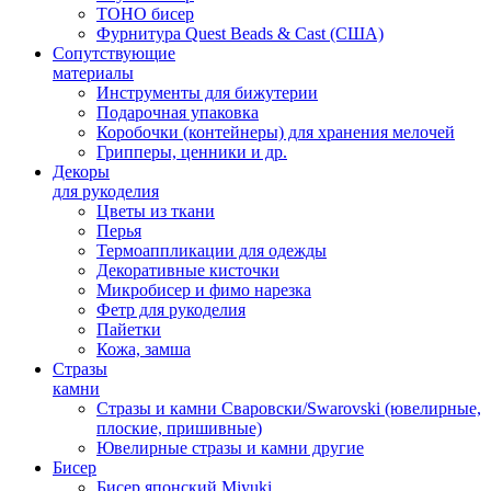
TOHO бисер
Фурнитура Quest Beads & Cast (США)
Сопутствующие
материалы
Инструменты для бижутерии
Подарочная упаковка
Коробочки (контейнеры) для хранения мелочей
Грипперы, ценники и др.
Декоры
для рукоделия
Цветы из ткани
Перья
Термоаппликации для одежды
Декоративные кисточки
Микробисер и фимо нарезка
Фетр для рукоделия
Пайетки
Кожа, замша
Стразы
камни
Стразы и камни Сваровски/Swarovski (ювелирные,
плоские, пришивные)
Ювелирные стразы и камни другие
Бисер
Бисер японский Miyuki