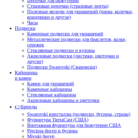
Цепочки для бижутерии
Стразовые цепочки (стразовые ленты)
Полезные мелочи для украшений (пины, колечки,
концевики и другое)
Часы
Подвески
Каменные подвески для украшений
Металлические подвески для браслетов, колье,
сережек
Стеклянные подвески и кулоны
Акриловые подвески (листики, цветочки и
другие)
Подвески Swarovski (Сваровски)
Кабошоны
и камеи
Камеи для украшений
Каменные кабошоны
Стеклянные кабошоны
Акриловые кабошоны и цветочки
👉Бренды
Swarovski кристаллы (подвески, бусины, стразы)
Фурнитура TierraCast (США)
Винтажная фурнитура для бижутерии США
Preciosa бисер и бусины
Miyuki бисер