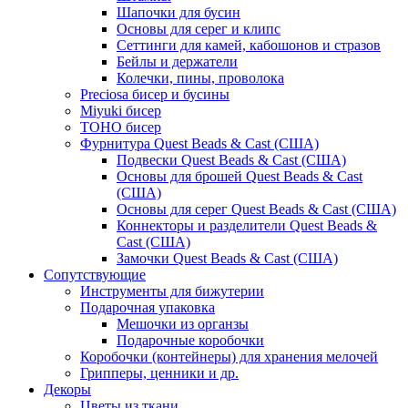
Шапочки для бусин
Основы для серег и клипс
Сеттинги для камей, кабошонов и стразов
Бейлы и держатели
Колечки, пины, проволока
Preciosa бисер и бусины
Miyuki бисер
TOHO бисер
Фурнитура Quest Beads & Cast (США)
Подвески Quest Beads & Cast (США)
Основы для брошей Quest Beads & Cast
(США)
Основы для серег Quest Beads & Cast (США)
Коннекторы и разделители Quest Beads &
Cast (США)
Замочки Quest Beads & Cast (США)
Сопутствующие
Инструменты для бижутерии
Подарочная упаковка
Мешочки из органзы
Подарочные коробочки
Коробочки (контейнеры) для хранения мелочей
Грипперы, ценники и др.
Декоры
Цветы из ткани