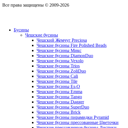
Все права защищены © 2009-2026
Бусины
Чешские бусины
Чешский Жемчуг Preciosa
Чешские бусины Fire Polished Beads
Чешские бусины Микс
Чешские бусины DiamonDuo
Чешские бусины Vexolo
Чешские бусины Trios
Чешские бусины ZoliDuo
Чешские бусины Cali
Чешские бусины Tile
Чешские бусины Es-O
Чешские бусины Emma
Чешские бусины Tango
Чешские бусины Dagger
Чешские бусины SuperDuo
Чешские бусины Brick
Чешские бусины пирамидки Pyramid
Чешские бусины прессованные Цветочки
Чешские прессованные бусины Листики