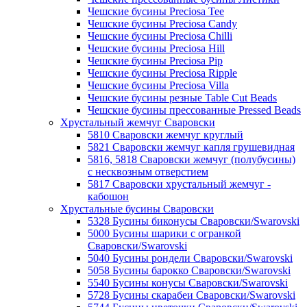
Чешские бусины Preciosa Tee
Чешские бусины Preciosa Candy
Чешские бусины Preciosa Chilli
Чешские бусины Preciosa Hill
Чешские бусины Preciosa Pip
Чешские бусины Preciosa Ripple
Чешские бусины Preciosa Villa
Чешские бусины резные Table Cut Beads
Чешские бусины прессованные Pressed Beads
Хрустальный жемчуг Сваровски
5810 Сваровски жемчуг круглый
5821 Сваровски жемчуг капля грушевидная
5816, 5818 Сваровски жемчуг (полубусины)
с несквозным отверстием
5817 Сваровски хрустальный жемчуг -
кабошон
Хрустальные бусины Сваровски
5328 Бусины биконусы Сваровски/Swarovski
5000 Бусины шарики с огранкой
Сваровски/Swarovski
5040 Бусины рондели Сваровски/Swarovski
5058 Бусины барокко Сваровски/Swarovski
5540 Бусины конусы Сваровски/Swarovski
5728 Бусины скарабеи Сваровски/Swarovski