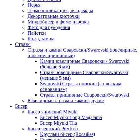
Перья
Термоаппликации для одежды
Декоративные кисточки
Микробисер и фимо нарезка
Фетр для рукоделия
Пайетки
Кожа, замша
Стразы
Стразы и камни Сваровски/Swarovski (ювелирные,
плоские, пришивные)
Камни ювелирные Сваровски / Swarovski
(больше 6 мм)
Стразы ювелирные Сваровски/Swarovski
(меньше 5 мм)
Swarovski Стразы плоские (с плоским
основанием)
Стразы пришивные Сваровски/Swarovski
Ювелирные стразы и камни другие
Бисер
Бисер японский Miyuki
Бисер Miyuki Long Magatama
Бисер Miyuki Tila
Бисер чешский Preciosa
Круглый бисер (Rocailles)
Бисер стеклярус