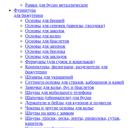
Рамки для бусин металлические
Фурнитура
для бижутерии
Основы для брошей
Основы для сережек (швензы, гвоздики)
Основы для заколок
Основы для колец
Основы для браслетов
Основы для запонок
Основы для брелока
Основы для закладок
Фермуары (для сумок и кошельков)
Коннекторы, филиграни, разделители для
бижутерии
Штампы для украшений
Сеттинги-основы для стразов, кабошонов и камей
Замочки для колье, бус и браслетов
Шнуры для мобильного телефона
Шапочки (обниматели) для бусин
Держатели и бейлы для кулонов и подвесок
Чокеры и другие основы для колье
Шнуры на шею с замком
Шнуры, тросик, леска, ленты, проволока, сутаж,
канитель